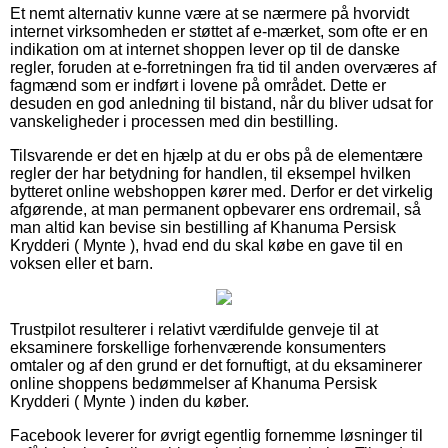
Et nemt alternativ kunne være at se nærmere på hvorvidt
internet virksomheden er støttet af e-mærket, som ofte er en
indikation om at internet shoppen lever op til de danske
regler, foruden at e-forretningen fra tid til anden overværes af
fagmænd som er indført i lovene på området. Dette er
desuden en god anledning til bistand, når du bliver udsat for
vanskeligheder i processen med din bestilling.
Tilsvarende er det en hjælp at du er obs på de elementære
regler der har betydning for handlen, til eksempel hvilken
bytteret online webshoppen kører med. Derfor er det virkelig
afgørende, at man permanent opbevarer ens ordremail, så
man altid kan bevise sin bestilling af Khanuma Persisk
Krydderi ( Mynte ), hvad end du skal købe en gave til en
voksen eller et barn.
Trustpilot resulterer i relativt værdifulde genveje til at
eksaminere forskellige forhenværende konsumenters
omtaler og af den grund er det fornuftigt, at du eksaminerer
online shoppens bedømmelser af Khanuma Persisk
Krydderi ( Mynte ) inden du køber.
Facebook leverer for øvrigt egentlig fornemme løsninger til