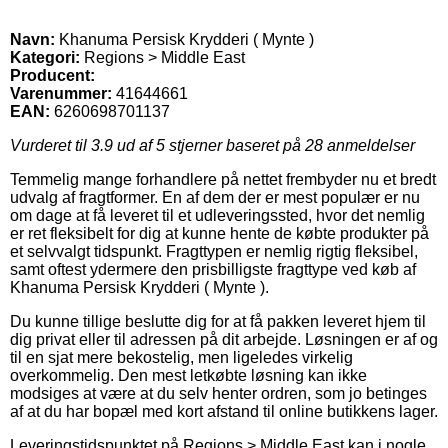
Navn:
Khanuma Persisk Krydderi ( Mynte )
Kategori:
Regions > Middle East
Producent:
Varenummer:
41644661
EAN:
6260698701137
Vurderet til
3.9
ud af 5 stjerner baseret på
28
anmeldelser
Temmelig mange forhandlere på nettet frembyder nu et bredt
udvalg af fragtformer. En af dem der er mest populær er nu
om dage at få leveret til et udleveringssted, hvor det nemlig
er ret fleksibelt for dig at kunne hente de købte produkter på
et selvvalgt tidspunkt. Fragttypen er nemlig rigtig fleksibel,
samt oftest ydermere den prisbilligste fragttype ved køb af
Khanuma Persisk Krydderi ( Mynte ).
Du kunne tillige beslutte dig for at få pakken leveret hjem til
dig privat eller til adressen på dit arbejde. Løsningen er af og
til en sjat mere bekostelig, men ligeledes virkelig
overkommelig. Den mest letkøbte løsning kan ikke
modsiges at være at du selv henter ordren, som jo betinges
af at du har bopæl med kort afstand til online butikkens lager.
Leveringstidspunktet på Regions > Middle East kan i nogle