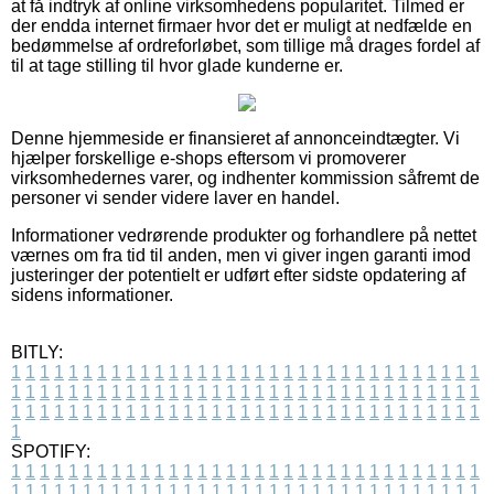
at få indtryk af online virksomhedens popularitet. Tilmed er
der endda internet firmaer hvor det er muligt at nedfælde en
bedømmelse af ordreforløbet, som tillige må drages fordel af
til at tage stilling til hvor glade kunderne er.
Denne hjemmeside er finansieret af annonceindtægter. Vi
hjælper forskellige e-shops eftersom vi promoverer
virksomhedernes varer, og indhenter kommission såfremt de
personer vi sender videre laver en handel.
Informationer vedrørende produkter og forhandlere på nettet
værnes om fra tid til anden, men vi giver ingen garanti imod
justeringer der potentielt er udført efter sidste opdatering af
sidens informationer.
BITLY:
1
1
1
1
1
1
1
1
1
1
1
1
1
1
1
1
1
1
1
1
1
1
1
1
1
1
1
1
1
1
1
1
1
1
1
1
1
1
1
1
1
1
1
1
1
1
1
1
1
1
1
1
1
1
1
1
1
1
1
1
1
1
1
1
1
1
1
1
1
1
1
1
1
1
1
1
1
1
1
1
1
1
1
1
1
1
1
1
1
1
1
1
1
1
1
1
1
1
1
1
SPOTIFY:
1
1
1
1
1
1
1
1
1
1
1
1
1
1
1
1
1
1
1
1
1
1
1
1
1
1
1
1
1
1
1
1
1
1
1
1
1
1
1
1
1
1
1
1
1
1
1
1
1
1
1
1
1
1
1
1
1
1
1
1
1
1
1
1
1
1