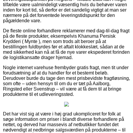
tilfælde være ualmindeligt væsentlig hvis du behøver varen
inden for kort tid, så derfor er det sandelig vigtigt at man ser
nærmere på det forventede leveringstidspunkt for den
pågældende vare.
De fleste online forhandlere reklamerer med dag-til-dag fragt
på de fleste produkter, eksempelvis Khanuma Persisk
Krydderi ( Mynte ), men som trods alt beroer på at
bestillingen fuldbyrdes før et aftalt klokkeslæt, sådan at de
med sikkerhed kan nå at få de nye varer ekspederet forinden
de logistikansatte drager hjemad.
Nogle internet varehuse frembyder gratis fragt, men tit under
forudsætning af at du handler for et bestemt beløb.
Derudover burde du tage den mest prisbevidste fragtløsning,
som ofte – uden hensyn til om du er tæt på Aalborg,
Ringsted eller Svenstrup – vil være at få dem til at bringe
produkterne til et udleveringssted.
Det har vist sig at være i høj grad ukompliceret for folk at
søge information om priser i blandt diverse forhandlere på
nettet, og derved har massevis af netbutikker fundet det
nødvendigt at nedbringe salgsværdien på produkterne – til