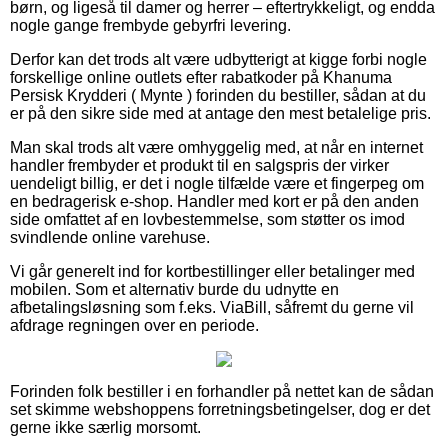
børn, og ligeså til damer og herrer – eftertrykkeligt, og endda
nogle gange frembyde gebyrfri levering.
Derfor kan det trods alt være udbytterigt at kigge forbi nogle
forskellige online outlets efter rabatkoder på Khanuma
Persisk Krydderi ( Mynte ) forinden du bestiller, sådan at du
er på den sikre side med at antage den mest betalelige pris.
Man skal trods alt være omhyggelig med, at når en internet
handler frembyder et produkt til en salgspris der virker
uendeligt billig, er det i nogle tilfælde være et fingerpeg om
en bedragerisk e-shop. Handler med kort er på den anden
side omfattet af en lovbestemmelse, som støtter os imod
svindlende online varehuse.
Vi går generelt ind for kortbestillinger eller betalinger med
mobilen. Som et alternativ burde du udnytte en
afbetalingsløsning som f.eks. ViaBill, såfremt du gerne vil
afdrage regningen over en periode.
Forinden folk bestiller i en forhandler på nettet kan de sådan
set skimme webshoppens forretningsbetingelser, dog er det
gerne ikke særlig morsomt.