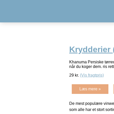
Krydderier 
Khanuma Persiske tørrede 
når du koger dem. ris ret
29
kr.
(Vis fragtpris)
Læs mere »
De mest populære vinweb
som alle har et stort sorti