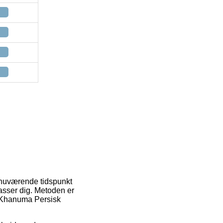
å nuværende tidspunkt
passer dig. Metoden er
af Khanuma Persisk