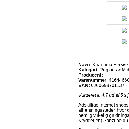
Navn:
Khanuma Persisk K
Kategori:
Regions > Mid
Producent:
Varenummer:
4164466
EAN:
6260698701137
Vurderet til
4.7
ud af 5 st
Adskillige internet shop
afhentningssteder, hvor d
nemlig virkelig gnidnings
Krydderier ( Sabzi polo ).