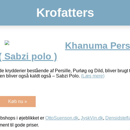
Krofatters
Khanuma Pers
( Sabzi polo )
krydderier bestående af Persille, Purløg og Dild, bliver brugt t
ten bliver også kaldt også – Sabzi Polo.
(Læs mere)
Køb nu »
shops i øjeblikket er
OttoSuenson.dk
,
JyskVin.dk
,
Densidstefl
ment til gode priser.