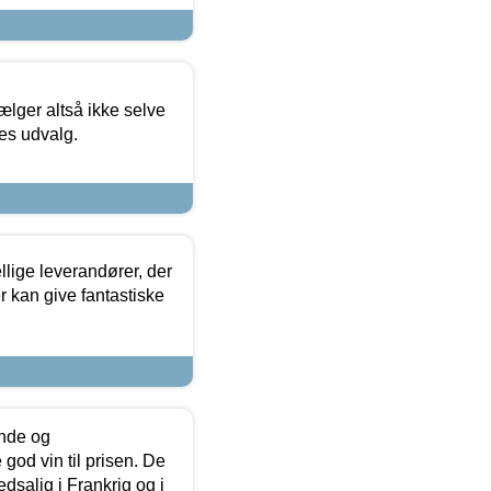
ælger altså ikke selve
res udvalg.
lige leverandører, der
r kan give fantastiske
unde og
od vin til prisen. De
dsalig i Frankrig og i