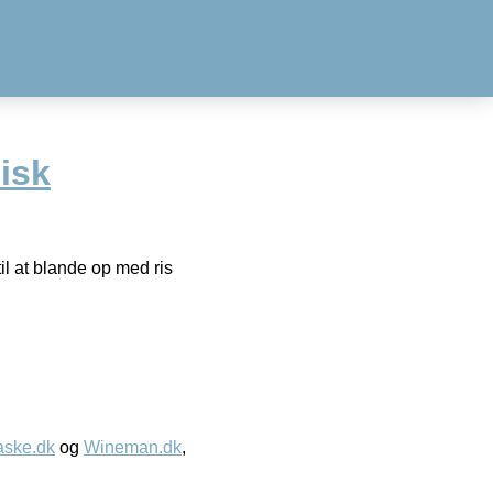
isk
il at blande op med ris
aske.dk
og
Wineman.dk
,