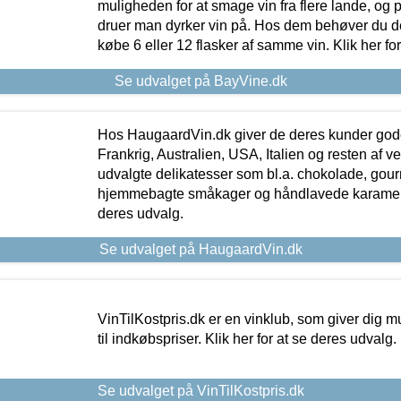
muligheden for at smage vin fra flere lande, og p
druer man dyrker vin på. Hos dem behøver du der
købe 6 eller 12 flasker af samme vin. Klik her fo
Se udvalget på BayVine.dk
Hos HaugaardVin.dk giver de deres kunder gode
Frankrig, Australien, USA, Italien og resten af v
udvalgte delikatesser som bl.a. chokolade, gourm
hjemmebagte småkager og håndlavede karameller
deres udvalg.
Se udvalget på HaugaardVin.dk
VinTilKostpris.dk er en vinklub, som giver dig m
til indkøbspriser. Klik her for at se deres udvalg.
Se udvalget på VinTilKostpris.dk