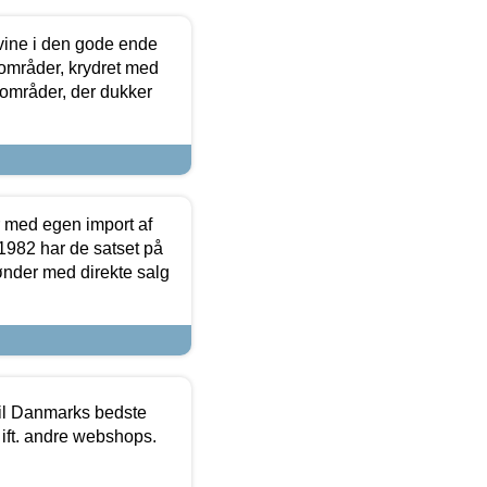
 vine i den gode ende
e områder, krydret med
 områder, der dukker
r med egen import af
i 1982 har de satset på
ønder med direkte salg
 til Danmarks bedste
 ift. andre webshops.