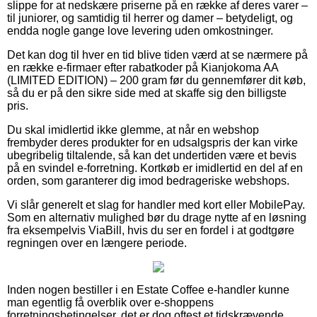
slippe for at nedskære priserne på en række af deres varer –
til juniorer, og samtidig til herrer og damer – betydeligt, og
endda nogle gange love levering uden omkostninger.
Det kan dog til hver en tid blive tiden værd at se nærmere på
en række e-firmaer efter rabatkoder på Kianjokoma AA
(LIMITED EDITION) – 200 gram før du gennemfører dit køb,
så du er på den sikre side med at skaffe sig den billigste
pris.
Du skal imidlertid ikke glemme, at når en webshop
frembyder deres produkter for en udsalgspris der kan virke
ubegribelig tiltalende, så kan det undertiden være et bevis
på en svindel e-forretning. Kortkøb er imidlertid en del af en
orden, som garanterer dig imod bedrageriske webshops.
Vi slår generelt et slag for handler med kort eller MobilePay.
Som en alternativ mulighed bør du drage nytte af en løsning
fra eksempelvis ViaBill, hvis du ser en fordel i at godtgøre
regningen over en længere periode.
Inden nogen bestiller i en Estate Coffee e-handler kunne
man egentlig få overblik over e-shoppens
forretningsbetingelser, det er dog oftest et tidskrævende