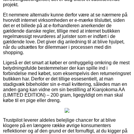
projekt.
Et nemmere alternativ kunne derfor være at se nærmere på
hvorvidt internet virksomheden er e-mærke tilsluttet, siden
det er et billede på at e-forhandleren anerkender de
gældende danske regler, tillige med at internet butikken
regelmæssigt revurderes af jurister som er indført i de
gældende love. Det giver dig anledning til at blive hjulpet,
når du udsættes for dilemmaer i processen med din
shopping.
Ligeså er det smart at køber er omhyggelig omkring de mest
betydningsfulde bestemmelser der kan spille ind i
forbindelse med købet, som eksempelvis den returneringsret
butikken har. Derfor er det tillige essesentielt, at man
stadigvæk bibeholder sin e-mail kvittering, således man en
anden gang kan vidne om sin bestilling af Kianjokoma AA
(LIMITED EDITION) – 200 gram, ligegyldigt om man skal
købe til en pige eller dreng.
Trustpilot leverer aldeles belejlige chancer for at blive
klogere på en længere række øvrige konsumenters
reflektioner og af den grund er det fornuftigt, at du kigger på