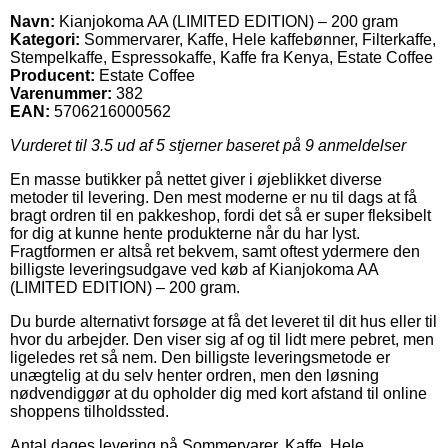
Navn:
Kianjokoma AA (LIMITED EDITION) – 200 gram
Kategori:
Sommervarer, Kaffe, Hele kaffebønner, Filterkaffe,
Stempelkaffe, Espressokaffe, Kaffe fra Kenya, Estate Coffee
Producent:
Estate Coffee
Varenummer:
382
EAN:
5706216000562
Vurderet til
3.5
ud af 5 stjerner baseret på
9
anmeldelser
En masse butikker på nettet giver i øjeblikket diverse
metoder til levering. Den mest moderne er nu til dags at få
bragt ordren til en pakkeshop, fordi det så er super fleksibelt
for dig at kunne hente produkterne når du har lyst.
Fragtformen er altså ret bekvem, samt oftest ydermere den
billigste leveringsudgave ved køb af Kianjokoma AA
(LIMITED EDITION) – 200 gram.
Du burde alternativt forsøge at få det leveret til dit hus eller til
hvor du arbejder. Den viser sig af og til lidt mere pebret, men
ligeledes ret så nem. Den billigste leveringsmetode er
unægtelig at du selv henter ordren, men den løsning
nødvendiggør at du opholder dig med kort afstand til online
shoppens tilholdssted.
Antal dages levering på Sommervarer, Kaffe, Hele