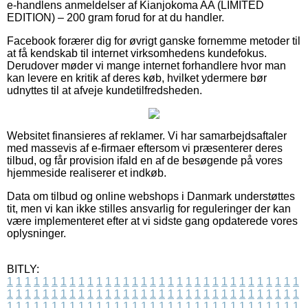
e-handlens anmeldelser af Kianjokoma AA (LIMITED
EDITION) – 200 gram forud for at du handler.
Facebook forærer dig for øvrigt ganske fornemme metoder til
at få kendskab til internet virksomhedens kundefokus.
Derudover møder vi mange internet forhandlere hvor man
kan levere en kritik af deres køb, hvilket ydermere bør
udnyttes til at afveje kundetilfredsheden.
Websitet finansieres af reklamer. Vi har samarbejdsaftaler
med massevis af e-firmaer eftersom vi præsenterer deres
tilbud, og får provision ifald en af de besøgende på vores
hjemmeside realiserer et indkøb.
Data om tilbud og online webshops i Danmark understøttes
tit, men vi kan ikke stilles ansvarlig for reguleringer der kan
være implementeret efter at vi sidste gang opdaterede vores
oplysninger.
BITLY:
1
1
1
1
1
1
1
1
1
1
1
1
1
1
1
1
1
1
1
1
1
1
1
1
1
1
1
1
1
1
1
1
1
1
1
1
1
1
1
1
1
1
1
1
1
1
1
1
1
1
1
1
1
1
1
1
1
1
1
1
1
1
1
1
1
1
1
1
1
1
1
1
1
1
1
1
1
1
1
1
1
1
1
1
1
1
1
1
1
1
1
1
1
1
1
1
1
1
1