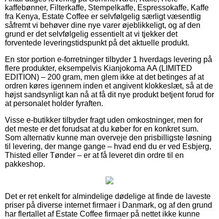
kaffebønner, Filterkaffe, Stempelkaffe, Espressokaffe, Kaffe
fra Kenya, Estate Coffee er selvfølgelig særligt væsentlig
såfremt vi behøver dine nye varer øjeblikkeligt, og af den
grund er det selvfølgelig essentielt at vi tjekker det
forventede leveringstidspunkt på det aktuelle produkt.
En stor portion e-forretninger tilbyder 1 hverdags levering på
flere produkter, eksempelvis Kianjokoma AA (LIMITED
EDITION) – 200 gram, men glem ikke at det betinges af at
ordren køres igennem inden et angivent klokkeslæt, så at de
højst sandsynligt kan nå at få dit nye produkt betjent forud for
at personalet holder fyraften.
Visse e-butikker tilbyder fragt uden omkostninger, men for
det meste er det forudsat at du køber for en konkret sum.
Som alternativ kunne man overveje den prisbilligste løsning
til levering, der mange gange – hvad end du er ved Esbjerg,
Thisted eller Tønder – er at få leveret din ordre til en
pakkeshop.
Det er ret enkelt for almindelige dødelige at finde de laveste
priser på diverse internet firmaer i Danmark, og af den grund
har flertallet af Estate Coffee firmaer på nettet ikke kunne