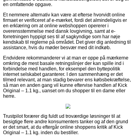
en omfattende opgave.
Et nemmere alternativ kan være at efterse hvorvidt online
firmaet er verificeret af e-mærket, fordi det almindeligvis er
en erklæring om at online webshoppen opererer i
overensstemmelse med dansk lovgivning, samt at e-
forretningen hyppigt ses til af sagkyndige som har nøje
kendskab til reglerne på området. Det giver dig anledning til
assistance, hvis du møder besvær med dit indkøb.
Endvidere rekommanderer vi at man er oppe på mærkerne
omkring de mest basale retningslinjer der kan spille ind i
forbindelse med handlen, for eksempel den byttepolitik
internet selskabet garanterer. I den sammenhæng er det
tilmed relevant, at man stadig bevarer ens købsbekræftelse,
så man en anden gang vil kunne eftervise handlen af Kick
Original – 1.1 kg., uanset om du shopper til en dame eller
herre.
Trustpilot forærer dig fuldt ud troværdige løsninger til at
besigtige flere andre konsumenters tanker og af den grund
er det smart, at du eftergår online shoppens kritik af Kick
Original – 1.1 kg. inden du bestiller.