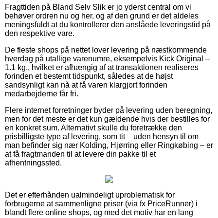
Fragttiden på Bland Selv Slik er jo yderst central om vi
behøver ordren nu og her, og af den grund er det aldeles
meningsfuldt at du kontrollerer den anslåede leveringstid på
den respektive vare.
De fleste shops på nettet lover levering på næstkommende
hverdag på utallige varenumre, eksempelvis Kick Original –
1.1 kg., hvilket er afhængig af at transaktionen realiseres
forinden et bestemt tidspunkt, således at de højst
sandsynligt kan nå at få varen klargjort forinden
medarbejderne får fri.
Flere internet forretninger byder på levering uden beregning,
men for det meste er det kun gældende hvis der bestilles for
en konkret sum. Alternativt skulle du foretrække den
prisbilligste type af levering, som tit – uden hensyn til om
man befinder sig nær Kolding, Hjørring eller Ringkøbing – er
at få fragtmanden til at levere din pakke til et
afhentningssted.
Det er efterhånden ualmindeligt uproblematisk for
forbrugerne at sammenligne priser (via fx PriceRunner) i
blandt flere online shops, og med det motiv har en lang