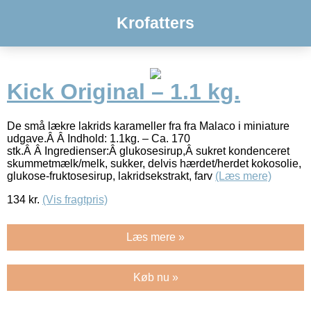
Krofatters
Kick Original – 1.1 kg.
De små lækre lakrids karameller fra fra Malaco i miniature
udgave.Â Â Indhold: 1.1kg. – Ca. 170
stk.Â Â Ingredienser:Â glukosesirup,Â sukret kondenceret
skummetmælk/melk, sukker, delvis hærdet/herdet kokosolie,
glukose-fruktosesirup, lakridsekstrakt, farv
(Læs mere)
134
kr.
(Vis fragtpris)
Læs mere »
Køb nu »