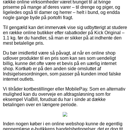
række online virksomheder været tvunget til at tvinge
priserne på mange af deres varer – til drenge og piger, og
ligeledes også til damer og herrer – helt i bund, og endda
nogle gange byde på portofri fragt.
Til gengæld kan det immervæk vise sig udbytterigt at studere
en række online butikker efter rabatkoder på Kick Original –
1.1 kg. før du handler, så man er sikker på at indhente den
mest betalelige pris.
Du bør imidlertid være så påvagt, at når en online shop
udlover produkter til en pris som kan ses som uendeligt
billig, kunne det ofte være et bevis på en uærlig internet
shop. Kortkøb er på den anden side omsluttet af
Indsigelsesordningen, som passer på kunden imod falske
internet outlets.
Vi tilråder kortbestillinger eller MobilePay. Som en alternativ
mulighed kan du overveje en afdragsløsning som for
eksempel ViaBill, forudsat du har i sinde at dække
betalingen over en længere periode.
Inden nogen køber i en online webshop kunne de egentlig
gennemlæse e-butikkens handelsbetingelser, det er dog tit