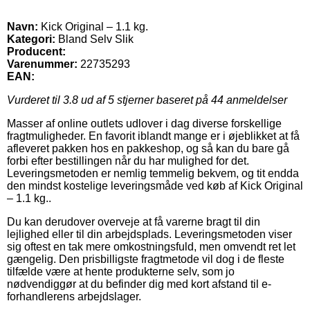
Navn:
Kick Original – 1.1 kg.
Kategori:
Bland Selv Slik
Producent:
Varenummer:
22735293
EAN:
Vurderet til
3.8
ud af 5 stjerner baseret på
44
anmeldelser
Masser af online outlets udlover i dag diverse forskellige
fragtmuligheder. En favorit iblandt mange er i øjeblikket at få
afleveret pakken hos en pakkeshop, og så kan du bare gå
forbi efter bestillingen når du har mulighed for det.
Leveringsmetoden er nemlig temmelig bekvem, og tit endda
den mindst kostelige leveringsmåde ved køb af Kick Original
– 1.1 kg..
Du kan derudover overveje at få varerne bragt til din
lejlighed eller til din arbejdsplads. Leveringsmetoden viser
sig oftest en tak mere omkostningsfuld, men omvendt ret let
gængelig. Den prisbilligste fragtmetode vil dog i de fleste
tilfælde være at hente produkterne selv, som jo
nødvendiggør at du befinder dig med kort afstand til e-
forhandlerens arbejdslager.