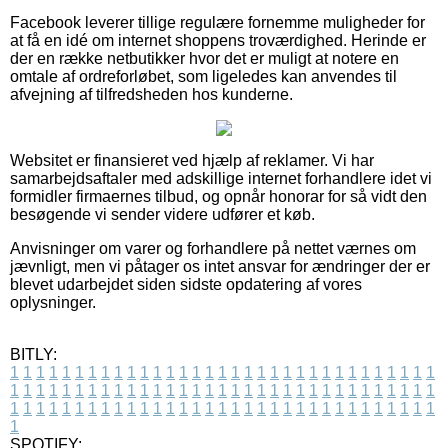
Facebook leverer tillige regulære fornemme muligheder for
at få en idé om internet shoppens troværdighed. Herinde er
der en række netbutikker hvor det er muligt at notere en
omtale af ordreforløbet, som ligeledes kan anvendes til
afvejning af tilfredsheden hos kunderne.
Websitet er finansieret ved hjælp af reklamer. Vi har
samarbejdsaftaler med adskillige internet forhandlere idet vi
formidler firmaernes tilbud, og opnår honorar for så vidt den
besøgende vi sender videre udfører et køb.
Anvisninger om varer og forhandlere på nettet værnes om
jævnligt, men vi påtager os intet ansvar for ændringer der er
blevet udarbejdet siden sidste opdatering af vores
oplysninger.
BITLY:
1
1
1
1
1
1
1
1
1
1
1
1
1
1
1
1
1
1
1
1
1
1
1
1
1
1
1
1
1
1
1
1
1
1
1
1
1
1
1
1
1
1
1
1
1
1
1
1
1
1
1
1
1
1
1
1
1
1
1
1
1
1
1
1
1
1
1
1
1
1
1
1
1
1
1
1
1
1
1
1
1
1
1
1
1
1
1
1
1
1
1
1
1
1
1
1
1
1
1
1
SPOTIFY: