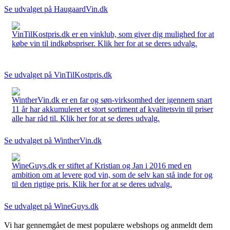
Se udvalget på HaugaardVin.dk
VinTilKostpris.dk er en vinklub, som giver dig mulighed for at
købe vin til indkøbspriser. Klik her for at se deres udvalg.
Se udvalget på VinTilKostpris.dk
WintherVin.dk er en far og søn-virksomhed der igennem snart
11 år har akkumuleret et stort sortiment af kvalitetsvin til priser
alle har råd til. Klik her for at se deres udvalg.
Se udvalget på WintherVin.dk
WineGuys.dk er stiftet af Kristian og Jan i 2016 med en
ambition om at levere god vin, som de selv kan stå inde for og
til den rigtige pris. Klik her for at se deres udvalg.
Se udvalget på WineGuys.dk
Vi har gennemgået de mest populære webshops og anmeldt dem