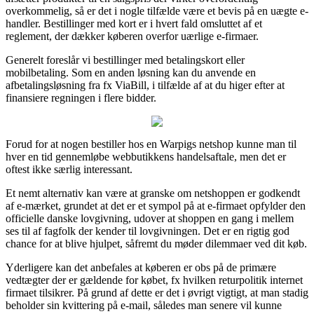
overkommelig, så er det i nogle tilfælde være et bevis på en uægte e-
handler. Bestillinger med kort er i hvert fald omsluttet af et
reglement, der dækker køberen overfor uærlige e-firmaer.
Generelt foreslår vi bestillinger med betalingskort eller
mobilbetaling. Som en anden løsning kan du anvende en
afbetalingsløsning fra fx ViaBill, i tilfælde af at du higer efter at
finansiere regningen i flere bidder.
Forud for at nogen bestiller hos en Warpigs netshop kunne man til
hver en tid gennemløbe webbutikkens handelsaftale, men det er
oftest ikke særlig interessant.
Et nemt alternativ kan være at granske om netshoppen er godkendt
af e-mærket, grundet at det er et sympol på at e-firmaet opfylder den
officielle danske lovgivning, udover at shoppen en gang i mellem
ses til af fagfolk der kender til lovgivningen. Det er en rigtig god
chance for at blive hjulpet, såfremt du møder dilemmaer ved dit køb.
Yderligere kan det anbefales at køberen er obs på de primære
vedtægter der er gældende for købet, fx hvilken returpolitik internet
firmaet tilsikrer. På grund af dette er det i øvrigt vigtigt, at man stadig
beholder sin kvittering på e-mail, således man senere vil kunne