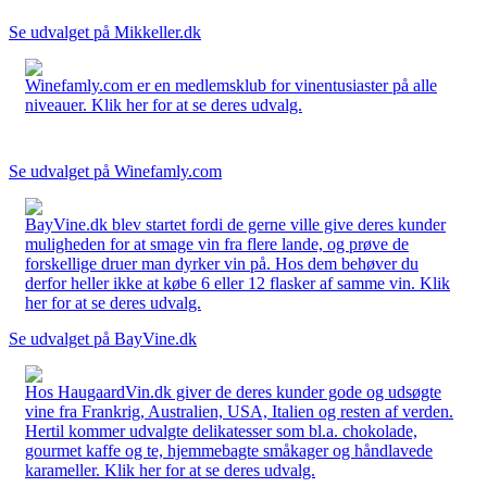
Se udvalget på Mikkeller.dk
Winefamly.com er en medlemsklub for vinentusiaster på alle
niveauer. Klik her for at se deres udvalg.
Se udvalget på Winefamly.com
BayVine.dk blev startet fordi de gerne ville give deres kunder
muligheden for at smage vin fra flere lande, og prøve de
forskellige druer man dyrker vin på. Hos dem behøver du
derfor heller ikke at købe 6 eller 12 flasker af samme vin. Klik
her for at se deres udvalg.
Se udvalget på BayVine.dk
Hos HaugaardVin.dk giver de deres kunder gode og udsøgte
vine fra Frankrig, Australien, USA, Italien og resten af verden.
Hertil kommer udvalgte delikatesser som bl.a. chokolade,
gourmet kaffe og te, hjemmebagte småkager og håndlavede
karameller. Klik her for at se deres udvalg.