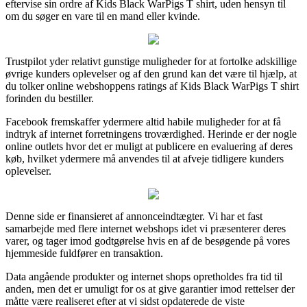
eftervise sin ordre af Kids Black WarPigs T shirt, uden hensyn til
om du søger en vare til en mand eller kvinde.
Trustpilot yder relativt gunstige muligheder for at fortolke adskillige
øvrige kunders oplevelser og af den grund kan det være til hjælp, at
du tolker online webshoppens ratings af Kids Black WarPigs T shirt
forinden du bestiller.
Facebook fremskaffer ydermere altid habile muligheder for at få
indtryk af internet forretningens troværdighed. Herinde er der nogle
online outlets hvor det er muligt at publicere en evaluering af deres
køb, hvilket ydermere må anvendes til at afveje tidligere kunders
oplevelser.
Denne side er finansieret af annonceindtægter. Vi har et fast
samarbejde med flere internet webshops idet vi præsenterer deres
varer, og tager imod godtgørelse hvis en af de besøgende på vores
hjemmeside fuldfører en transaktion.
Data angående produkter og internet shops opretholdes fra tid til
anden, men det er umuligt for os at give garantier imod rettelser der
måtte være realiseret efter at vi sidst opdaterede de viste