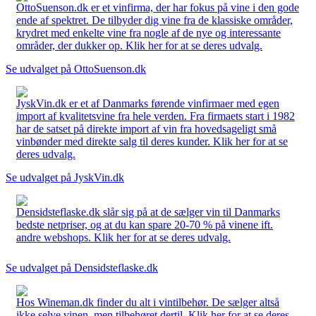
OttoSuenson.dk er et vinfirma, der har fokus på vine i den gode
ende af spektret. De tilbyder dig vine fra de klassiske områder,
krydret med enkelte vine fra nogle af de nye og interessante
områder, der dukker op. Klik her for at se deres udvalg.
Se udvalget på OttoSuenson.dk
JyskVin.dk er et af Danmarks førende vinfirmaer med egen
import af kvalitetsvine fra hele verden. Fra firmaets start i 1982
har de satset på direkte import af vin fra hovedsageligt små
vinbønder med direkte salg til deres kunder. Klik her for at se
deres udvalg.
Se udvalget på JyskVin.dk
Densidsteflaske.dk slår sig på at de sælger vin til Danmarks
bedste netpriser, og at du kan spare 20-70 % på vinene ift.
andre webshops. Klik her for at se deres udvalg.
Se udvalget på Densidsteflaske.dk
Hos Wineman.dk finder du alt i vintilbehør. De sælger altså
ikke selve vinen, men tilbehøret dertil. Klik her for at se deres