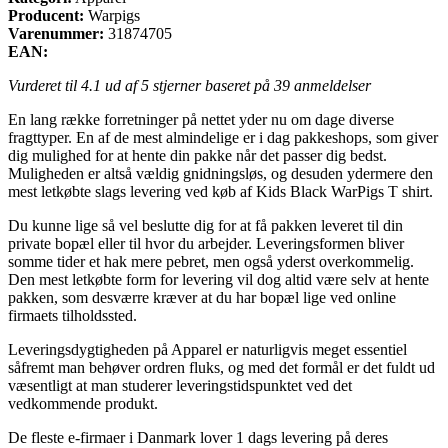
Producent:
Warpigs
Varenummer:
31874705
EAN:
Vurderet til
4.1
ud af 5 stjerner baseret på
39
anmeldelser
En lang række forretninger på nettet yder nu om dage diverse
fragttyper. En af de mest almindelige er i dag pakkeshops, som giver
dig mulighed for at hente din pakke når det passer dig bedst.
Muligheden er altså vældig gnidningsløs, og desuden ydermere den
mest letkøbte slags levering ved køb af Kids Black WarPigs T shirt.
Du kunne lige så vel beslutte dig for at få pakken leveret til din
private bopæl eller til hvor du arbejder. Leveringsformen bliver
somme tider et hak mere pebret, men også yderst overkommelig.
Den mest letkøbte form for levering vil dog altid være selv at hente
pakken, som desværre kræver at du har bopæl lige ved online
firmaets tilholdssted.
Leveringsdygtigheden på Apparel er naturligvis meget essentiel
såfremt man behøver ordren fluks, og med det formål er det fuldt ud
væsentligt at man studerer leveringstidspunktet ved det
vedkommende produkt.
De fleste e-firmaer i Danmark lover 1 dags levering på deres