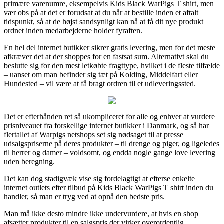
primære varenumre, eksempelvis Kids Black WarPigs T shirt, men
vær obs på at det er forudsat at du når at bestille inden et aftalt
tidspunkt, så at de højst sandsynligt kan nå at få dit nye produkt
ordnet inden medarbejderne holder fyraften.
En hel del internet butikker sikrer gratis levering, men for det meste
afkræver det at der shoppes for en fastsat sum. Alternativt skal du
beslutte sig for den mest letkøbte fragttype, hvilket i de fleste tilfælde
– uanset om man befinder sig tæt på Kolding, Middelfart eller
Hundested – vil være at få bragt ordren til et udleveringssted.
Det er efterhånden ret så ukompliceret for alle og enhver at vurdere
prisniveauet fra forskellige internet butikker i Danmark, og så har
flertallet af Warpigs netshops set sig nødsaget til at presse
udsalgspriserne på deres produkter – til drenge og piger, og ligeledes
til herrer og damer – voldsomt, og endda nogle gange love levering
uden beregning.
Det kan dog stadigvæk vise sig fordelagtigt at efterse enkelte
internet outlets efter tilbud på Kids Black WarPigs T shirt inden du
handler, så man er tryg ved at opnå den bedste pris.
Man må ikke desto mindre ikke undervurdere, at hvis en shop
afsætter produkter til en salgspris der virker overordentlig