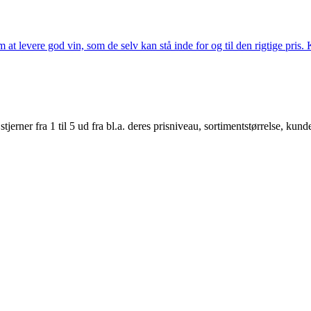
t levere god vin, som de selv kan stå inde for og til den rigtige pris. K
er fra 1 til 5 ud fra bl.a. deres prisniveau, sortimentstørrelse, kunde