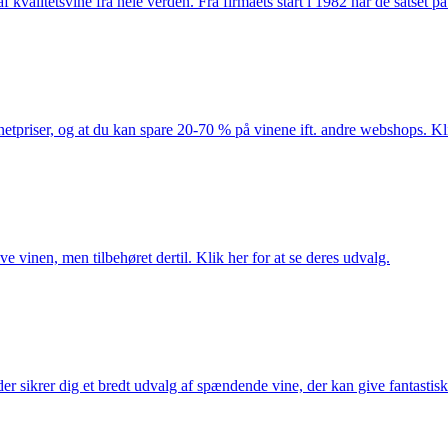
kvalitetsvine fra hele verden. Fra firmaets start i 1982 har de satset p
netpriser, og at du kan spare 20-70 % på vinene ift. andre webshops. Kli
e vinen, men tilbehøret dertil. Klik her for at se deres udvalg.
 sikrer dig et bredt udvalg af spændende vine, der kan give fantastiske