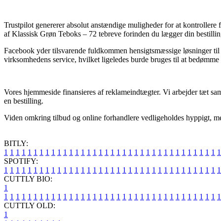
Trustpilot genererer absolut anstændige muligheder for at kontroller
af Klassisk Grøn Teboks – 72 tebreve forinden du lægger din bestillin
Facebook yder tilsvarende fuldkommen hensigtsmæssige løsninger til at
virksomhedens service, hvilket ligeledes burde bruges til at bedømme
Vores hjemmeside finansieres af reklameindtægter. Vi arbejder tæt sa
en bestilling.
Viden omkring tilbud og online forhandlere vedligeholdes hyppigt, men
BITLY:
1
1
1
1
1
1
1
1
1
1
1
1
1
1
1
1
1
1
1
1
1
1
1
1
1
1
1
1
1
1
1
1
1
1
1
1
1
SPOTIFY:
1
1
1
1
1
1
1
1
1
1
1
1
1
1
1
1
1
1
1
1
1
1
1
1
1
1
1
1
1
1
1
1
1
1
1
1
1
CUTTLY BIO:
1
1
1
1
1
1
1
1
1
1
1
1
1
1
1
1
1
1
1
1
1
1
1
1
1
1
1
1
1
1
1
1
1
1
1
1
1
1
CUTTLY OLD:
1