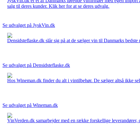
JyskVin.dk er et af Danmarks førende vinfirmaer med egen import af 
salg til deres kunder. Klik her for at se deres udvalg.
Se udvalget på JyskVin.dk
Densidsteflaske.dk slår sig på at de sælger vin til Danmarks bedste 
Se udvalget på Densidsteflaske.dk
Hos Wineman.dk finder du alt i vintilbehør. De sælger altså ikke selv
Se udvalget på Wineman.dk
VinVerden.dk samarbejder med en række forskellige leverandører, der