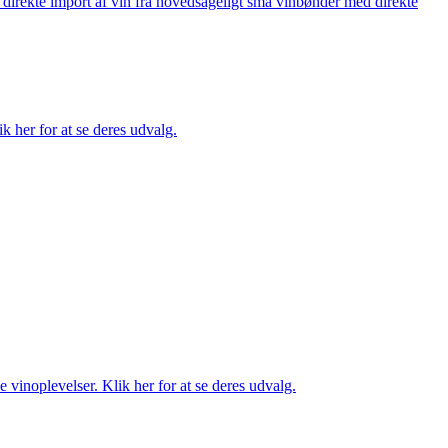
å direkte import af vin fra hovedsageligt små vinbønder med direkte
k her for at se deres udvalg.
 vinoplevelser. Klik her for at se deres udvalg.