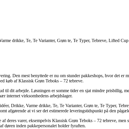
Varme drikke, Te, Te Varianter, Grøn te, Te Typer, Tebreve, Lifted Cup
evering. Den mest benyttede er nu om stunder pakkeshops, hvor det er mu
 ved køb af Klassisk Grøn Teboks – 72 tebreve.
r ud til dit arbejde. Løsningen er somme tider en sjat mindre prisbillig, m
 nær internet virksomhedens arbejdslager.
idéer, Drikke, Varme drikke, Te, Te Varianter, Grøn te, Te Typer, Tebr
somt afgørende at vi ser det estimerede leveringstidspunkt på den pågæl
ste af deres varer, eksempelvis Klassisk Grøn Teboks – 72 tebreve, men s
d af døren inden pakkepersonalet holder fyraften.