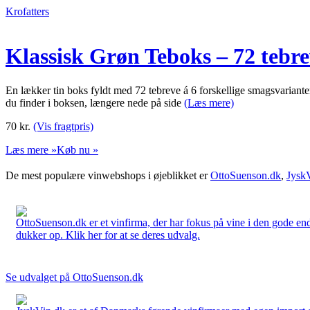
Krofatters
Klassisk Grøn Teboks – 72 tebr
En lækker tin boks fyldt med 72 tebreve á 6 forskellige smagsvarianter,
du finder i boksen, længere nede på side
(Læs mere)
70
kr.
(Vis fragtpris)
Læs mere »
Køb nu »
De mest populære vinwebshops i øjeblikket er
OttoSuenson.dk
,
Jysk
OttoSuenson.dk er et vinfirma, der har fokus på vine i den gode ende
dukker op. Klik her for at se deres udvalg.
Se udvalget på OttoSuenson.dk