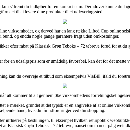
en kun såfremt du indkøber for en konkret sum. Derudover kunne du tage 
firmaet til at levere dine produkter til et udleveringssted.
 online virksomheder, og derved har en lang række Lifted Cup online selsk
elt i bund, og endda nogle gange garantere fragt uden omkostninger.
utikker efter rabat på Klassisk Grøn Teboks – 72 tebreve forud for at du 
ter for en udsalgspris som er umådelig favorabel, kan det for det meste
sning kan du overveje et tilbud som eksempelvis ViaBill, ifald du foretr
 når alt kommer til alt gennemløbe virksomhedens forretningsbetingelser
ttet e-mærket, grundet at det typisk er en angivelse af at online virksom
n hjælpende hånd, hvis du får udfordringer ved din shopping.
r influerer på bestillingen, til eksempel hvilken returpolitik webbutikken
t af Klassisk Grøn Teboks – 72 tebreve, uanset om man er på gaveindkøb