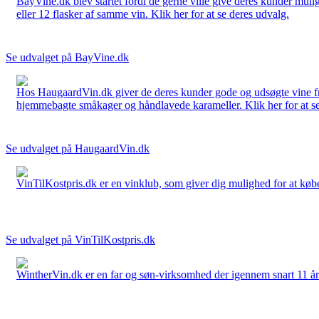
BayVine.dk blev startet fordi de gerne ville give deres kunder muli
eller 12 flasker af samme vin. Klik her for at se deres udvalg.
Se udvalget på BayVine.dk
Hos HaugaardVin.dk giver de deres kunder gode og udsøgte vine fra 
hjemmebagte småkager og håndlavede karameller. Klik her for at se
Se udvalget på HaugaardVin.dk
VinTilKostpris.dk er en vinklub, som giver dig mulighed for at købe 
Se udvalget på VinTilKostpris.dk
WintherVin.dk er en far og søn-virksomhed der igennem snart 11 år har 