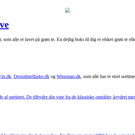
eve
 som alle er lavet på grøn te. En dejlig boks til dig er elsker grøn te e
Vin.dk
,
Densidsteflaske.dk
og
Wineman.dk
, som alle har et stort sortime
 af spektret. De tilbyder dig vine fra de klassiske områder, krydret med