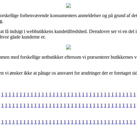
e forskellige forhenværende konsumenters anmeldelser og på grund af det
g.
 få indsigt i webbutikkens kundetilfredshed. Derudover ser vi en del i
 hvor glade kunderne er.
mmen med forskellige netbutikker eftersom vi præsenterer butikkernes v
 vi ønsker ikke at påtage os ansvaret for ændringer der er foretaget sid
1
1
1
1
1
1
1
1
1
1
1
1
1
1
1
1
1
1
1
1
1
1
1
1
1
1
1
1
1
1
1
1
1
1
1
1
1
1
1
1
1
1
1
1
1
1
1
1
1
1
1
1
1
1
1
1
1
1
1
1
1
1
1
1
1
1
1
1
1
1
1
1
1
1
1
1
1
1
1
1
1
1
1
1
1
1
1
1
1
1
1
1
1
1
1
1
1
1
1
1
1
1
1
1
1
1
1
1
1
1
1