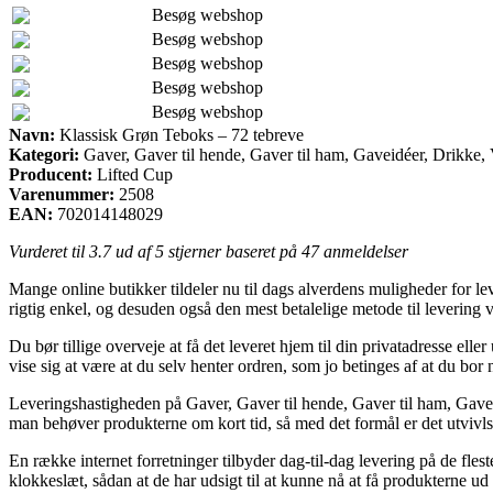
Besøg webshop
Besøg webshop
Besøg webshop
Besøg webshop
Besøg webshop
Navn:
Klassisk Grøn Teboks – 72 tebreve
Kategori:
Gaver, Gaver til hende, Gaver til ham, Gaveidéer, Drikke, 
Producent:
Lifted Cup
Varenummer:
2508
EAN:
702014148029
Vurderet til
3.7
ud af 5 stjerner baseret på
47
anmeldelser
Mange online butikker tildeler nu til dags alverdens muligheder for l
rigtig enkel, og desuden også den mest betalelige metode til levering
Du bør tillige overveje at få det leveret hjem til din privatadresse elle
vise sig at være at du selv henter ordren, som jo betinges af at du bor
Leveringshastigheden på Gaver, Gaver til hende, Gaver til ham, Gave
man behøver produkterne om kort tid, så med det formål er det utvivl
En række internet forretninger tilbyder dag-til-dag levering på de fle
klokkeslæt, sådan at de har udsigt til at kunne nå at få produkterne u