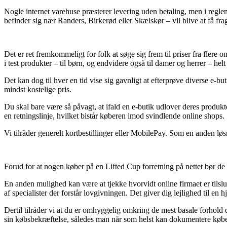
Nogle internet varehuse præsterer levering uden betaling, men i regl
befinder sig nær Randers, Birkerød eller Skælskør – vil blive at få fragt
Det er ret fremkommeligt for folk at søge sig frem til priser fra flere
i test produkter – til børn, og endvidere også til damer og herrer – h
Det kan dog til hver en tid vise sig gavnligt at efterprøve diverse e-b
mindst kostelige pris.
Du skal bare være så påvagt, at ifald en e-butik udlover deres produk
en retningslinje, hvilket bistår køberen imod svindlende online shops.
Vi tilråder generelt kortbestillinger eller MobilePay. Som en anden lø
Forud for at nogen køber på en Lifted Cup forretning på nettet bør de
En anden mulighed kan være at tjekke hvorvidt online firmaet er tilslu
af specialister der forstår lovgivningen. Det giver dig lejlighed til e
Dertil tilråder vi at du er omhyggelig omkring de mest basale forhold de
sin købsbekræftelse, således man når som helst kan dokumentere købe