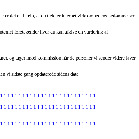
te er det en hjælp, at du tjekker internet virksomhedens bedømmelser
nternet foretagender hvor du kan afgive en vurdering af
arer, og tager imod kommission når de personer vi sender videre laver
en vi sidste gang opdaterede sidens data.
1
1
1
1
1
1
1
1
1
1
1
1
1
1
1
1
1
1
1
1
1
1
1
1
1
1
1
1
1
1
1
1
1
1
1
1
1
1
1
1
1
1
1
1
1
1
1
1
1
1
1
1
1
1
1
1
1
1
1
1
1
1
1
1
1
1
1
1
1
1
1
1
1
1
1
1
1
1