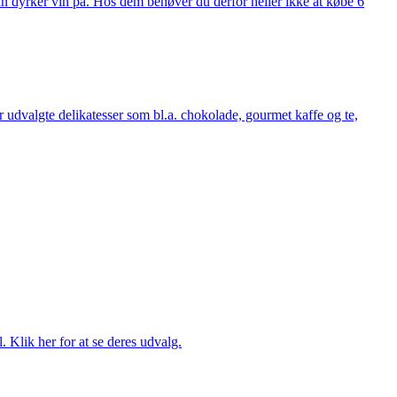
man dyrker vin på. Hos dem behøver du derfor heller ikke at købe 6
udvalgte delikatesser som bl.a. chokolade, gourmet kaffe og te,
. Klik her for at se deres udvalg.