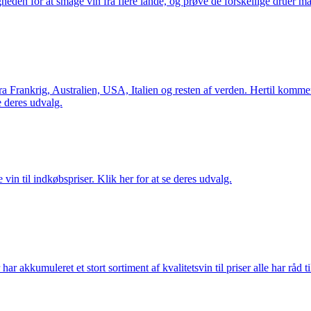
gheden for at smage vin fra flere lande, og prøve de forskellige druer 
Frankrig, Australien, USA, Italien og resten af verden. Hertil kommer 
 deres udvalg.
vin til indkøbspriser. Klik her for at se deres udvalg.
akkumuleret et stort sortiment af kvalitetsvin til priser alle har råd til