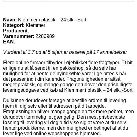
Navn:
Klemmer i plastik – 24 stk. -Sort
Kategori:
Klemmer
Producent:
Varenummer:
2280989
EAN:
Vurderet til
3.7
ud af 5 stjerner baseret på
17
anmeldelser
Flere online firmaer tilbyder i øjeblikket flere fragttyper. Et hit
er lige nu at få sendt til en pakkeshop, så du selv har
mulighed for at hente de nyindkøbte varer lige præcis når
det passer ind i din kalender. Fragtmuligheden er altså
meget praktisk, og mange gange derudover den prisbilligste
leveringsudgave ved køb af Klemmer i plastik – 24 stk. -Sort.
Du kunne derudover forsøge at bestille ordren til levering
hjem til dig selv eller til adressen på dit arbejde.
Fragtløsningen bliver mange gange en tak mere pebret, men
derudover temmelig let gængelig. Den mest prisbevidste
løsning til levering vil dog altid vise sig at være at du selv
henter produkterne, men den mulighed er betinget af at du
lever lige ved online webshoppens hjemsted.