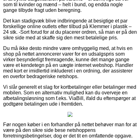
som til kvinder og mænd – helt i bund, og endda nogle
gange tilbyde fragt uden beregning.
Det kan stadigvæk blive indbringende at besigtige et par
forskellige online outlets efter tilbud på Klemmer i plastik –
24 stk. -Sort forud for at du placerer ordren, så man er på den
sikre side med at skaffe sig den mest betalelige pris.
Du må ikke desto mindre være omhyggelig med, at hvis en
shop på nettet annoncerer varer for en udsalgspris som
virker besynderligt fremragende, kunne det mange gange
være et kendetegn på en uægte internet webshop. Handler
med kort er imidlertid inkluderet i en ordning, der assisterer
en overfor bedrageriske netshops.
Vi slår generelt et slag for kortbetalinger eller betalinger med
mobilen. Som en alternativ mulighed kan du overveje en
afbetalingsløsning som f.eks. ViaBill, ifald du efterspørger at
godtgøre betalingen ude i fremtiden.
Før nogen køber i en forhandler på nettet behøver man for at
være på den sikre side bese netshoppens
forretningsbetingelser, dog er det tit en omfattende opgave.