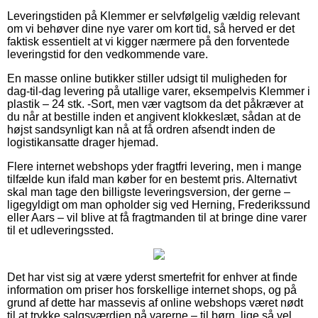
Leveringstiden på Klemmer er selvfølgelig vældig relevant
om vi behøver dine nye varer om kort tid, så herved er det
faktisk essentielt at vi kigger nærmere på den forventede
leveringstid for den vedkommende vare.
En masse online butikker stiller udsigt til muligheden for
dag-til-dag levering på utallige varer, eksempelvis Klemmer i
plastik – 24 stk. -Sort, men vær vagtsom da det påkræver at
du når at bestille inden et angivent klokkeslæt, sådan at de
højst sandsynligt kan nå at få ordren afsendt inden de
logistikansatte drager hjemad.
Flere internet webshops yder fragtfri levering, men i mange
tilfælde kun ifald man køber for en bestemt pris. Alternativt
skal man tage den billigste leveringsversion, der gerne –
ligegyldigt om man opholder sig ved Herning, Frederikssund
eller Aars – vil blive at få fragtmanden til at bringe dine varer
til et udleveringssted.
Det har vist sig at være yderst smertefrit for enhver at finde
information om priser hos forskellige internet shops, og på
grund af dette har massevis af online webshops været nødt
til at trykke salgsværdien på varerne – til børn, lige så vel