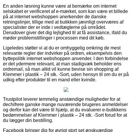
En anden løsning kunne være at bemærke om internet
selskabet er verificeret af e-mærket, som kan være et billede
på at internet webshoppen anerkender de danske
retningslinjer, tillige med at butikken jævnligt overværes af
specialister der er inde i vedtægterne på området.
Derudover giver det dig lejlighed til at få assistance, ifald du
møder problemstillinger i processen med dit køb.
Ligeledes støtter vi at du er omhyggelig omkring de mest
relevante regler der indvirker på ordren, eksempelvis den
byttepolitik internet webshoppen anvender. I den forbindelse
er det ydermere relevant, at man stadigvæk beholder ens
ordremail, så man altid vil kunne bevise sin shopping af
Klemmer i plastik – 24 stk. -Sort, uden hensyn til om du er på
udkig efter produkter til en mand eller kvinde.
Trustpilot leverer temmelig anstændige muligheder for at
dechifrere ganske mange nuværende brugeres anmeldelser
og derfor kan det være til hjælp, at du evaluerer e-butikkens
bedømmelser af Klemmer i plastik – 24 stk. -Sort forud for at
du lægger din bestilling.
Facebook bringer dig for øvrigt stort set ønskværdige