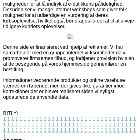
muligheder for at få indtryk af e-butikkens pålidelighed.
Desuden ser vi mange internet webshops som giver folk
mulighed for at udfærdige en vurdering af deres
købsoplevelse, hvilket også bør drages fordel af til at afveje
tidligere kunders oplevelser.
Denne side er finansieret ved hjælp af reklamer. Vi har
samarbejder med en gruppe internet virksomheder da vi
promoverer firmaernes tilbud, og indtjener provision hvis en
af de besøgende på vores hjemmeside gennemfører en
bestilling.
Informationer vedrørende produkter og online varehuse
værnes om løbende, men der gives ikke garantier imod
korrektioner der er blevet realiseret siden vi nyligst
opdaterede de anvendte data.
BITLY:
1
1
1
1
1
1
1
1
1
1
1
1
1
1
1
1
1
1
1
1
1
1
1
1
1
1
1
1
1
1
1
1
1
1
1
1
1
1
1
1
1
1
1
1
1
1
1
1
1
1
1
1
1
1
1
1
1
1
1
1
1
1
1
1
1
1
1
1
1
1
1
1
1
1
1
1
1
1
1
1
1
1
1
1
1
1
1
1
1
1
1
1
1
1
1
1
1
1
1
1