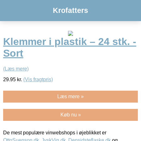
Krofatters
Klemmer i plastik – 24 stk. -
Sort
(Læs mere)
29.95
kr.
(Vis fragtpris)
Læs mere »
Køb nu »
De mest populære vinwebshops i øjeblikket er
OttoSuenson.dk
,
JyskVin.dk
,
Densidsteflaske.dk
og