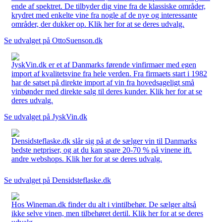
ende af spektret. De tilbyder dig vine fra de klassiske områder,
krydret med enkelte vine fra nogle af de nye og interessante
områder, der dukker op. Klik her for at se deres udvalg.
Se udvalget på OttoSuenson.dk
JyskVin.dk er et af Danmarks førende vinfirmaer med egen
import af kvalitetsvine fra hele verden. Fra firmaets start i 1982
har de satset på direkte import af vin fra hovedsageligt små
vinbønder med direkte salg til deres kunder. Klik her for at se
deres udvalg.
Se udvalget på JyskVin.dk
Densidsteflaske.dk slår sig på at de sælger vin til Danmarks
bedste netpriser, og at du kan spare 20-70 % på vinene ift.
andre webshops. Klik her for at se deres udvalg.
Se udvalget på Densidsteflaske.dk
Hos Wineman.dk finder du alt i vintilbehør. De sælger altså
ikke selve vinen, men tilbehøret dertil. Klik her for at se deres