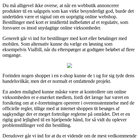
Du må alligevel ikke overse, at når en webbutik annoncerer
produkter til en salgspris som kan virke besynderligt god, burde det
undertiden være et signal om en uoprigtig online webshop.
Bestillinger med kort er imidlertid indbefattet af et regulativ, som
forsvarer os imod snydagtige online virksomheder.
Generelt går vi ind for bestillinger med kort eller betalinger med
mobilen. Som alternativ kunne du vælge en løsning som
eksempelvis ViaBill, når du efterspørger at godtgøre beløbet af flere
omgange.
Forinden nogen shopper i en e-shop kunne de i og for sig tyde dens
handelsvilkår, men det er normalt et omfattende projekt.
En anden mulighed kunne måske være at kontrollere om online
virksomheden er e-mærket medlem, fordi det længe har været en
forsikring om at e-forretningen opererer i overensstemmelse med de
officielle regler, tillige med at internet shoppen tit besøges af
sagkyndige der er meget fortrolige reglerne på området. Det er en
rigtig god lejlighed til en hjælpende hånd, for så vidt du oplever
problemstillinger ved din bestilling.
Derudover går vi ind for at du er vidende om de mest vedkommende