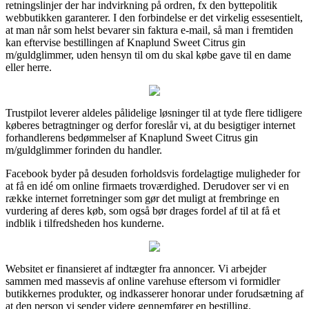
retningslinjer der har indvirkning på ordren, fx den byttepolitik
webbutikken garanterer. I den forbindelse er det virkelig essesentielt,
at man når som helst bevarer sin faktura e-mail, så man i fremtiden
kan eftervise bestillingen af Knaplund Sweet Citrus gin
m/guldglimmer, uden hensyn til om du skal købe gave til en dame
eller herre.
Trustpilot leverer aldeles pålidelige løsninger til at tyde flere tidligere
køberes betragtninger og derfor foreslår vi, at du besigtiger internet
forhandlerens bedømmelser af Knaplund Sweet Citrus gin
m/guldglimmer forinden du handler.
Facebook byder på desuden forholdsvis fordelagtige muligheder for
at få en idé om online firmaets troværdighed. Derudover ser vi en
række internet forretninger som gør det muligt at frembringe en
vurdering af deres køb, som også bør drages fordel af til at få et
indblik i tilfredsheden hos kunderne.
Websitet er finansieret af indtægter fra annoncer. Vi arbejder
sammen med massevis af online varehuse eftersom vi formidler
butikkernes produkter, og indkasserer honorar under forudsætning af
at den person vi sender videre gennemfører en bestilling.