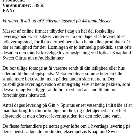
Varenummer:
33956
EAN:
Vurderet til
4.3
ud af 5 stjerner baseret på
44
anmeldelser
Masser af online firmaer tilbyder i dag en hel del forskellige
leveringsmåder. En sikker vinder er nu om dage at få leveret til et
udleveringssted, fordi du dermed nemt kan hente dine produkter når
der er mulighed for det. Løsningen er jo temmelig praktisk, samt ofte
desuden den mindst kostelige leveringsløsning ved køb af Knaplund
Sweet Citrus gin m/guldglimmer.
Du bør tillige forsøge at få varerne sendt til din lejlighed eller hus
eller ud til din arbejdsplads. Metoden bliver somme tider en lille
smule mere bekostelig, men på den anden side ret nem. Den
prisbilligste leveringsversion er unægtelig selv at hente pakken, som
desværre nødvendiggør at du bor med kort afstand til internet
forretningens hjemsted.
Antal dages levering på Gin > Spiritus er ret væsentlig i tilfælde af at
man har brug for din ordre lige om lidt, og i det øjemed er det helt
afgørende at man efterser leveringstiden for den relevante vare.
De fleste forhandlere på nettet giver løfte om 1 hverdags levering på
deres bedst sælgende produkter, eksempelvis Knaplund Sweet