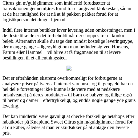
Citrus gin m/guldglimmer, som imidlertid forudsætter at
transaktionen gennemføres forud for et angivent klokkeslæt, sådan
at de har mulighed for at nå at få pakken pakket forud for at
logistikpersonalet drager hjemad.
Indtil flere internet butikker lover levering uden omkostninger, men i
de fleste tilfælde er det forbeholdt når der shoppes for et konkret
beløb. Alternativt skulle du tage den mindst kostelige leveringstype,
der mange gange – ligegyldigt om man befinder sig ved Horsens,
Farum eller Hammel – vil blive at få fragtmanden til at levere
bestillingen til et afhentningssted.
Det er efterhånden ekstremt overkommeligt for forbrugerne at
analysere priser på tværs af internet varehuse, og til gengæld har en
hel del e-forretninger ikke kunne lade være med at nedskære
prisniveauet på deres produkter – til børn og babyer, og tillige også
til herrer og damer – eftertrykkeligt, og endda nogle gange yde gratis
levering.
Det kan imidlertid være gavnligt at checke forskellige netshops efter
rabatkoder på Knaplund Sweet Citrus gin m/guldglimmer forud for
at du køber, således at man er skudsikker på at antage den laveste
pris.