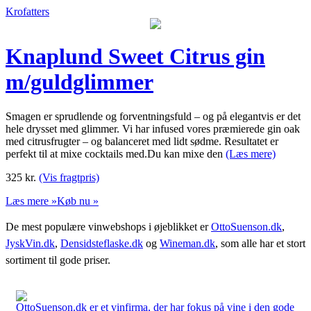
Krofatters
Knaplund Sweet Citrus gin
m/guldglimmer
Smagen er sprudlende og forventningsfuld – og på elegantvis er det
hele drysset med glimmer. Vi har infused vores præmierede gin oak
med citrusfrugter – og balanceret med lidt sødme. Resultatet er
perfekt til at mixe cocktails med.Du kan mixe den
(Læs mere)
325
kr.
(Vis fragtpris)
Læs mere »
Køb nu »
De mest populære vinwebshops i øjeblikket er
OttoSuenson.dk
,
JyskVin.dk
,
Densidsteflaske.dk
og
Wineman.dk
, som alle har et stort
sortiment til gode priser.
OttoSuenson.dk er et vinfirma, der har fokus på vine i den gode