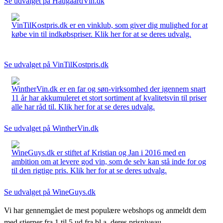
Se udvalget på HaugaardVin.dk
VinTilKostpris.dk er en vinklub, som giver dig mulighed for at
købe vin til indkøbspriser. Klik her for at se deres udvalg.
Se udvalget på VinTilKostpris.dk
WintherVin.dk er en far og søn-virksomhed der igennem snart
11 år har akkumuleret et stort sortiment af kvalitetsvin til priser
alle har råd til. Klik her for at se deres udvalg.
Se udvalget på WintherVin.dk
WineGuys.dk er stiftet af Kristian og Jan i 2016 med en
ambition om at levere god vin, som de selv kan stå inde for og
til den rigtige pris. Klik her for at se deres udvalg.
Se udvalget på WineGuys.dk
Vi har gennemgået de mest populære webshops og anmeldt dem
med stjerner fra 1 til 5 ud fra bl.a. deres prisniveau,