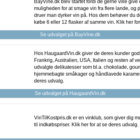
BayVine.dk blev startet fordi de gerne ville give
muligheden for at smage vin fra flere lande, og p
druer man dyrker vin på. Hos dem behøver du der
købe 6 eller 12 flasker af samme vin. Klik her fo
Se udvalget på BayVine.dk
Hos HaugaardVin.dk giver de deres kunder gode
Frankrig, Australien, USA, Italien og resten af v
udvalgte delikatesser som bl.a. chokolade, gourm
hjemmebagte småkager og håndlavede karameller
deres udvalg.
Se udvalget på HaugaardVin.dk
VinTilKostpris.dk er en vinklub, som giver dig m
til indkøbspriser. Klik her for at se deres udvalg.