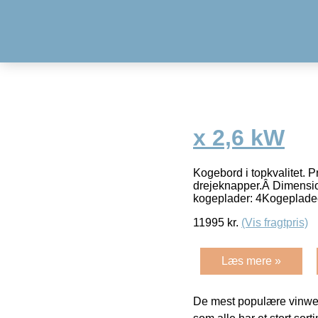
x 2,6 kW
Kogebord i topkvalitet. 
drejeknapper.Â Dimensi
kogeplader: 4Kogeplade
11995
kr.
(Vis fragtpris)
Læs mere »
De mest populære vinweb