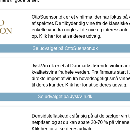
ment til gode priser.
OttoSuenson.dk er et vinfirma, der har fokus på
af spektret. De tilbyder dig vine fra de klassisk
enkelte vine fra nogle af de nye og interessante
op. Klik her for at se deres udvalg.
Se udvalget på OttoSuenson.dk
JyskVin.dk er et af Danmarks førende vinfirmae
kvalitetsvine fra hele verden. Fra firmaets start 
direkte import af vin fra hovedsageligt små vinb
til deres kunder. Klik her for at se deres udvalg.
Se udvalget på JyskVin.dk
Densidsteflaske.dk slår sig på at de sælger vin
netpriser, og at du kan spare 20-70 % på vinene
Klik her for at se deres udvalg.