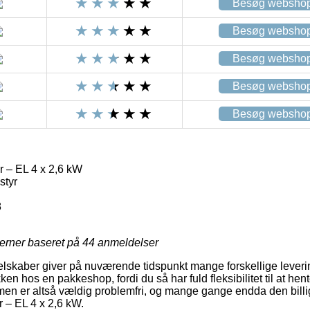
Besøg websho
Besøg websho
Besøg websho
Besøg websho
Besøg websho
 – EL 4 x 2,6 kW
styr
8
jerner baseret på
44
anmeldelser
 selskaber giver på nuværende tidspunkt mange forskellige leveri
kken hos en pakkeshop, fordi du så har fuld fleksibilitet til at hen
men er altså vældig problemfri, og mange gange endda den billi
 – EL 4 x 2,6 kW.