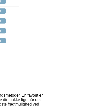
p
p
p
p
p
ngsmetoder. En favorit er
te din pakke lige når det
gste fragtmulighed ved