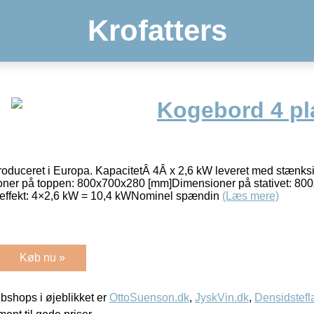
Krofatters
Kogebord 4 pl
Produceret i Europa. KapacitetÂ 4Â x 2,6 kW leveret med stænks
oner på toppen: 800x700x280 [mm]Dimensioner på stativet: 80
effekt: 4×2,6 kW = 10,4 kWNominel spændin
(Læs mere)
Køb nu »
shops i øjeblikket er
OttoSuenson.dk
,
JyskVin.dk
,
Densidstefl