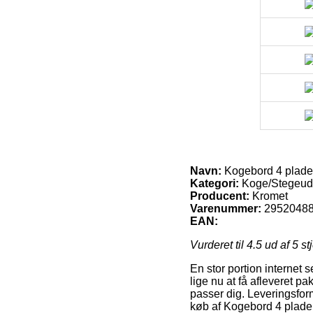
Navn:
Kogebord 4 plader
Kategori:
Koge/Stegeud
Producent:
Kromet
Varenummer:
2952048
EAN:
Vurderet til
4.5
ud af 5 st
En stor portion internet
lige nu at få afleveret pa
passer dig. Leveringsfor
køb af Kogebord 4 plader