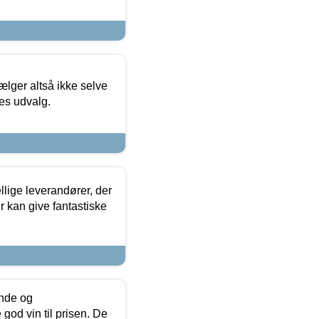
ælger altså ikke selve
res udvalg.
lige leverandører, der
r kan give fantastiske
unde og
od vin til prisen. De