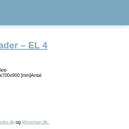
ader – EL 4
ikre
0x700x900 [mm]Antal
aske.dk
og
Wineman.dk
,