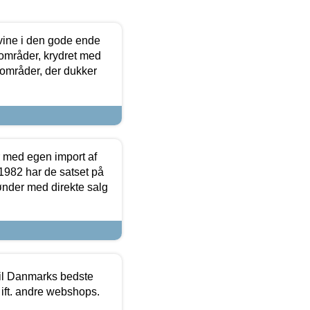
 vine i den gode ende
e områder, krydret med
 områder, der dukker
r med egen import af
i 1982 har de satset på
ønder med direkte salg
 til Danmarks bedste
 ift. andre webshops.