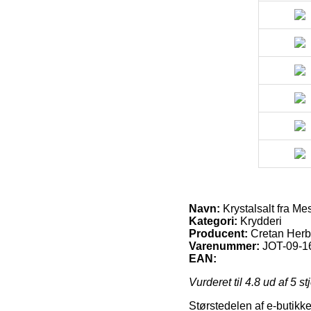
Navn:
Krystalsalt fra Me
Kategori:
Krydderi
Producent:
Cretan Her
Varenummer:
JOT-09-1
EAN:
Vurderet til
4.8
ud af 5 st
Størstedelen af e-butikke