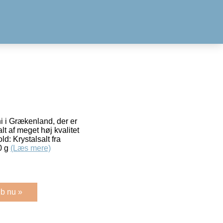
i i Grækenland, der er
lt af meget høj kvalitet
ld: Krystalsalt fra
0 g
(Læs mere)
b nu »