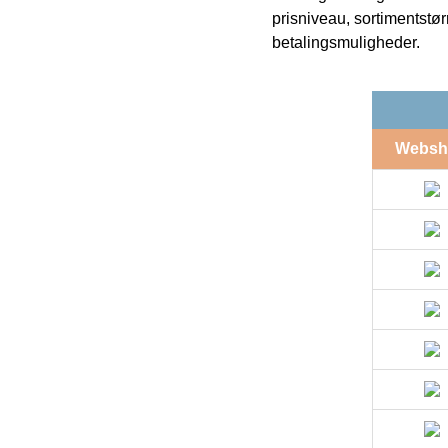
prisniveau, sortimentstø
betalingsmuligheder.
Websh