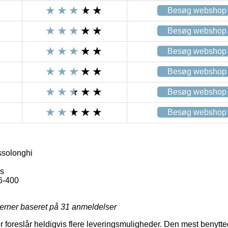
Besøg webshop
Besøg webshop
Besøg webshop
Besøg webshop
Besøg webshop
Besøg webshop
ssolonghi
bs
6-400
jerner baseret på
31
anmeldelser
r foreslår heldigvis flere leveringsmuligheder. Den mest benytte