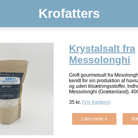
Krofatters
Krystalsalt fra
Messolonghi
Groft gourmetsalt fra Mesolongh
kendt for sin produktion af havsa
og uden tilsætningsstoffer. Indho
Messolonghi (Grækenland), 40
35
kr.
(Vis fragtpris)
Læs mere »
Kø