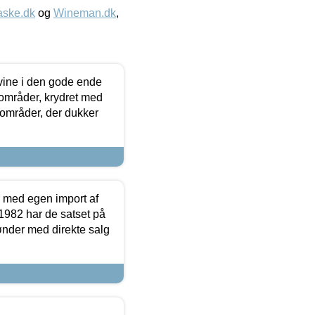
aske.dk
og
Wineman.dk
,
 vine i den gode ende
e områder, krydret med
 områder, der dukker
r med egen import af
i 1982 har de satset på
ønder med direkte salg