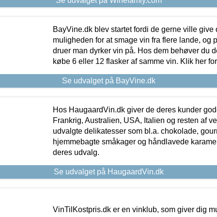
Se udvalget på Winefamly.com
BayVine.dk blev startet fordi de gerne ville give
muligheden for at smage vin fra flere lande, og p
druer man dyrker vin på. Hos dem behøver du der
købe 6 eller 12 flasker af samme vin. Klik her fo
Se udvalget på BayVine.dk
Hos HaugaardVin.dk giver de deres kunder gode
Frankrig, Australien, USA, Italien og resten af v
udvalgte delikatesser som bl.a. chokolade, gourm
hjemmebagte småkager og håndlavede karameller
deres udvalg.
Se udvalget på HaugaardVin.dk
VinTilKostpris.dk er en vinklub, som giver dig m