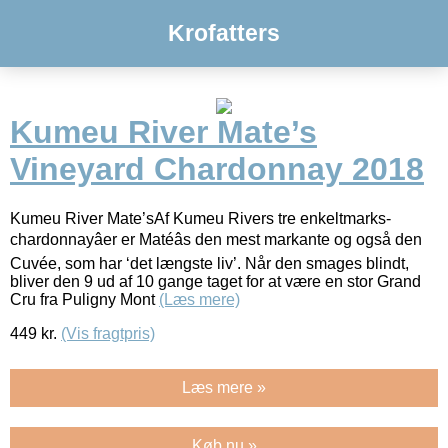
Krofatters
Kumeu River Mate’s
Vineyard Chardonnay 2018
Kumeu River Mate’sAf Kumeu Rivers tre enkeltmarks-
chardonnayâer er Matéâs den mest markante og også den
Cuvée, som har ‘det længste liv’. Når den smages blindt,
bliver den 9 ud af 10 gange taget for at være en stor Grand
Cru fra Puligny Mont
(Læs mere)
449
kr.
(Vis fragtpris)
Læs mere »
Køb nu »