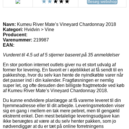
Besøg webshop
Navn:
Kumeu River Mate’s Vineyard Chardonnay 2018
Kategori:
Hvidvin > Vine
Producent:
Varenummer:
219987
EAN:
Vurderet til
4.5
ud af 5 stjerner baseret på
35
anmeldelser
En stor portion internet outlets giver nu et stort udvalg af
former for levering. En favorit er i øjeblikket at få sendt til en
pakkeshop, hvor du selv kan hente de nyindkøbte varer når
det passer ind i din kalender. Fragtløsningen er nemlig
super let, og ofte desuden den billigste fragtmetode ved køb
af Kumeu River Mate’s Vineyard Chardonnay 2018.
Du kunne endvidere planlægge at få varerne leveret til din
hjemmeadresse eller til dit arbejde. Leveringsmetoden viser
sig en gang i mellem en tak mere pebret, men til gengæld
ekstremt enkel. Den mest betalelige leveringsudgave kan
ikke benægtes at være at du selv henter pakken, som jo
nødvendiggør at du er tæt på online forretningens