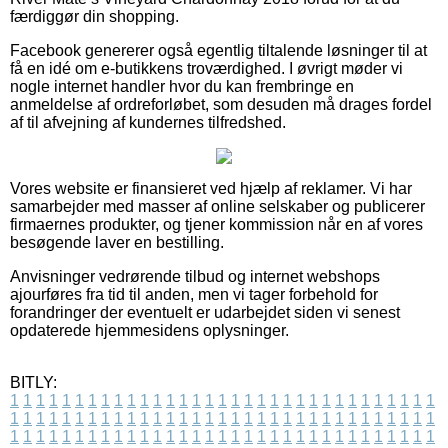
færdiggør din shopping.
Facebook genererer også egentlig tiltalende løsninger til at
få en idé om e-butikkens troværdighed. I øvrigt møder vi
nogle internet handler hvor du kan frembringe en
anmeldelse af ordreforløbet, som desuden må drages fordel
af til afvejning af kundernes tilfredshed.
Vores website er finansieret ved hjælp af reklamer. Vi har
samarbejder med masser af online selskaber og publicerer
firmaernes produkter, og tjener kommission når en af vores
besøgende laver en bestilling.
Anvisninger vedrørende tilbud og internet webshops
ajourføres fra tid til anden, men vi tager forbehold for
forandringer der eventuelt er udarbejdet siden vi senest
opdaterede hjemmesidens oplysninger.
BITLY:
1
1
1
1
1
1
1
1
1
1
1
1
1
1
1
1
1
1
1
1
1
1
1
1
1
1
1
1
1
1
1
1
1
1
1
1
1
1
1
1
1
1
1
1
1
1
1
1
1
1
1
1
1
1
1
1
1
1
1
1
1
1
1
1
1
1
1
1
1
1
1
1
1
1
1
1
1
1
1
1
1
1
1
1
1
1
1
1
1
1
1
1
1
1
1
1
1
1
1