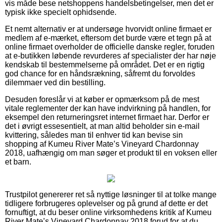
vis måde bese netshoppens handelsbetingelser, men det er
typisk ikke specielt ophidsende.
Et nemt alternativ er at undersøge hvorvidt online firmaet er
medlem af e-mærket, eftersom det burde være et tegn på at
online firmaet overholder de officielle danske regler, foruden
at e-butikken løbende revurderes af specialister der har nøje
kendskab til bestemmelserne på området. Det er en rigtig
god chance for en håndsrækning, såfremt du forvoldes
dilemmaer ved din bestilling.
Desuden foreslår vi at køber er opmærksom på de mest
vitale reglementer der kan have indvirkning på handlen, for
eksempel den returneringsret internet firmaet har. Derfor er
det i øvrigt essesentielt, at man altid beholder sin e-mail
kvittering, således man til enhver tid kan bevise sin
shopping af Kumeu River Mate’s Vineyard Chardonnay
2018, uafhængig om man søger et produkt til en voksen eller
et barn.
Trustpilot genererer ret så nyttige løsninger til at tolke mange
tidligere forbrugeres oplevelser og på grund af dette er det
fornuftigt, at du beser online virksomhedens kritik af Kumeu
River Mate’s Vineyard Chardonnay 2018 forud for at du