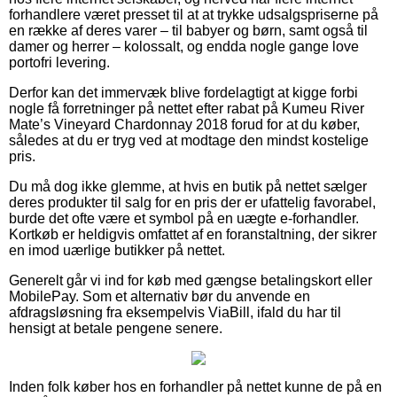
forhandlere været presset til at at trykke udsalgspriserne på
en række af deres varer – til babyer og børn, samt også til
damer og herrer – kolossalt, og endda nogle gange love
portofri levering.
Derfor kan det immervæk blive fordelagtigt at kigge forbi
nogle få forretninger på nettet efter rabat på Kumeu River
Mate’s Vineyard Chardonnay 2018 forud for at du køber,
således at du er tryg ved at modtage den mindst kostelige
pris.
Du må dog ikke glemme, at hvis en butik på nettet sælger
deres produkter til salg for en pris der er ufattelig favorabel,
burde det ofte være et symbol på en uægte e-forhandler.
Kortkøb er heldigvis omfattet af en foranstaltning, der sikrer
en imod uærlige butikker på nettet.
Generelt går vi ind for køb med gængse betalingskort eller
MobilePay. Som et alternativ bør du anvende en
afdragsløsning fra eksempelvis ViaBill, ifald du har til
hensigt at betale pengene senere.
Inden folk køber hos en forhandler på nettet kunne de på en