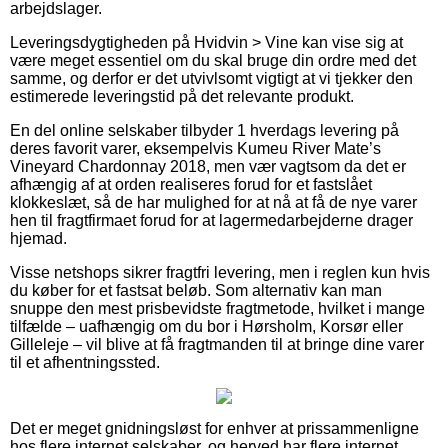
arbejdslager.
Leveringsdygtigheden på Hvidvin > Vine kan vise sig at
være meget essentiel om du skal bruge din ordre med det
samme, og derfor er det utvivlsomt vigtigt at vi tjekker den
estimerede leveringstid på det relevante produkt.
En del online selskaber tilbyder 1 hverdags levering på
deres favorit varer, eksempelvis Kumeu River Mate’s
Vineyard Chardonnay 2018, men vær vagtsom da det er
afhængig af at orden realiseres forud for et fastslået
klokkeslæt, så de har mulighed for at nå at få de nye varer
hen til fragtfirmaet forud for at lagermedarbejderne drager
hjemad.
Visse netshops sikrer fragtfri levering, men i reglen kun hvis
du køber for et fastsat beløb. Som alternativ kan man
snuppe den mest prisbevidste fragtmetode, hvilket i mange
tilfælde – uafhængig om du bor i Hørsholm, Korsør eller
Gilleleje – vil blive at få fragtmanden til at bringe dine varer
til et afhentningssted.
Det er meget gnidningsløst for enhver at prissammenligne
hos flere internet selskaber, og herved har flere internet