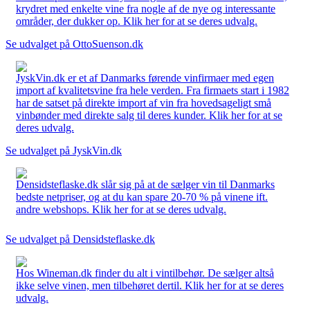
krydret med enkelte vine fra nogle af de nye og interessante
områder, der dukker op. Klik her for at se deres udvalg.
Se udvalget på OttoSuenson.dk
JyskVin.dk er et af Danmarks førende vinfirmaer med egen
import af kvalitetsvine fra hele verden. Fra firmaets start i 1982
har de satset på direkte import af vin fra hovedsageligt små
vinbønder med direkte salg til deres kunder. Klik her for at se
deres udvalg.
Se udvalget på JyskVin.dk
Densidsteflaske.dk slår sig på at de sælger vin til Danmarks
bedste netpriser, og at du kan spare 20-70 % på vinene ift.
andre webshops. Klik her for at se deres udvalg.
Se udvalget på Densidsteflaske.dk
Hos Wineman.dk finder du alt i vintilbehør. De sælger altså
ikke selve vinen, men tilbehøret dertil. Klik her for at se deres
udvalg.