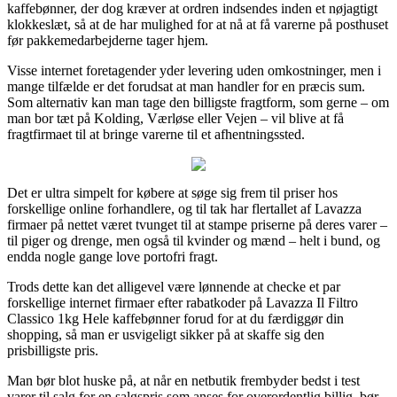
kaffebønner, der dog kræver at ordren indsendes inden et nøjagtigt
klokkeslæt, så at de har mulighed for at nå at få varerne på posthuset
før pakkemedarbejderne tager hjem.
Visse internet foretagender yder levering uden omkostninger, men i
mange tilfælde er det forudsat at man handler for en præcis sum.
Som alternativ kan man tage den billigste fragtform, som gerne – om
man bor tæt på Kolding, Værløse eller Vejen – vil blive at få
fragtfirmaet til at bringe varerne til et afhentningssted.
Det er ultra simpelt for købere at søge sig frem til priser hos
forskellige online forhandlere, og til tak har flertallet af Lavazza
firmaer på nettet været tvunget til at stampe priserne på deres varer –
til piger og drenge, men også til kvinder og mænd – helt i bund, og
endda nogle gange love portofri fragt.
Trods dette kan det alligevel være lønnende at checke et par
forskellige internet firmaer efter rabatkoder på Lavazza Il Filtro
Classico 1kg Hele kaffebønner forud for at du færdiggør din
shopping, så man er usvigeligt sikker på at skaffe sig den
prisbilligste pris.
Man bør blot huske på, at når en netbutik frembyder bedst i test
varer til salg for en salgspris som anses for overordentlig billig, bør