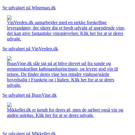
Se udvalget på Wineman.dk
VinVerden.dk samarbejder med en række forskellige
leverandører, der sikrer dig et bredt udvalg af spændende vine,
der kan give fantastiske vinoplevelser. Klik her for at se deres
udvalg.
Se udvalget på VinVerden.dk
BuusVine.dk slår sig på at blive drevet ud fra sunde og
gennemskuelige købmandsprincipper, og levere god vin til
prisen. De finder deres vine hos mindre vinhuse/gårde
hovedsalig i Frankrig og i Italien. Klik her for at se deres
udvalg.
Se udvalget på BuusVine.dk
Mikkeller.dk er kendt for deres øl, men de sælger også vin og
anden spiritus. Klik her for at se deres udvalg.
Se udvalget på Mikkeller.dk