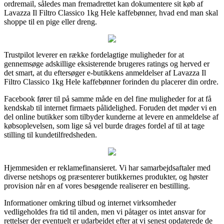
ordremail, således man fremadrettet kan dokumentere sit køb af
Lavazza Il Filtro Classico 1kg Hele kaffebønner, hvad end man skal
shoppe til en pige eller dreng.
Trustpilot leverer en række fordelagtige muligheder for at
gennemsøge adskillige eksisterende brugeres ratings og herved er
det smart, at du eftersøger e-butikkens anmeldelser af Lavazza Il
Filtro Classico 1kg Hele kaffebønner forinden du placerer din ordre.
Facebook fører til på samme måde en del fine muligheder for at få
kendskab til internet firmaets pålidelighed. Foruden det møder vi en
del online butikker som tilbyder kunderne at levere en anmeldelse af
købsoplevelsen, som lige så vel burde drages fordel af til at tage
stilling til kundetilfredsheden.
Hjemmesiden er reklamefinansieret. Vi har samarbejdsaftaler med
diverse netshops og præsenterer butikkernes produkter, og høster
provision når en af vores besøgende realiserer en bestilling.
Informationer omkring tilbud og internet virksomheder
vedligeholdes fra tid til anden, men vi påtager os intet ansvar for
rettelser der eventuelt er udarbejdet efter at vi senest opdaterede de