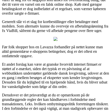
det tit være en varsel om en falsk online shop. Køb med gængse
betalingskort er dog indbefattet af et regelsæt, som værner køberen
overfor uægte e-firmaer.
Generelt slår vi et slag for kortbestillinger eller betalinger med
mobilen. Som alternativ kunne du overveje en afbetalingsløsning fra
fx ViaBill, såfremt du gerne vil afbetale pengene over flere uger.
Før folk shopper hos en Lavazza forhandler på nettet kunne man
altid gennemlæse e-shoppens betingelser, dog er det oftest en
omfattende opgave.
Et andet forslag kan være at granske hvorvidt internet firmaet er
støttet af e-mærket, siden det typisk er en påvisning af at
webbutikken understøtter gældende dansk lovgivning, udover at den
en gang i mellem besøges af eksperter som kender lovgivningen.
Desuden får du lejlighed til en hjælpende hånd, hvis du bliver udsat
for vanskeligheder som følge af din ordre.
Derudover er det prisværdigt at du er opmærksom på de
grundlæggende regler der kan håndhæves i forbindelse med
transaktionen, f.eks. hvilken ombytningspolitik forretningen tilsikrer.
I den forbindelse er det også vigtigt, at man stadigvæk opbevarer sin