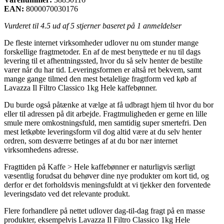
EAN:
8000070030176
Vurderet til
4.5
ud af 5 stjerner baseret på
1
anmeldelser
De fleste internet virksomheder udlover nu om stunder mange
forskellige fragtmetoder. En af de mest benyttede er nu til dags
levering til et afhentningssted, hvor du så selv henter de bestilte
varer når du har tid. Leveringsformen er altså ret bekvem, samt
mange gange tilmed den mest betalelige fragtform ved køb af
Lavazza Il Filtro Classico 1kg Hele kaffebønner.
Du burde også påtænke at vælge at få udbragt hjem til hvor du bor
eller til adressen på dit arbejde. Fragtmuligheden er gerne en lille
smule mere omkostningsfuld, men samtidig super smertefri. Den
mest letkøbte leveringsform vil dog altid være at du selv henter
ordren, som desværre betinges af at du bor nær internet
virksomhedens adresse.
Fragttiden på Kaffe > Hele kaffebønner er naturligvis særligt
væsentlig forudsat du behøver dine nye produkter om kort tid, og
derfor er det forholdsvis meningsfuldt at vi tjekker den forventede
leveringsdato ved det relevante produkt.
Flere forhandlere på nettet udlover dag-til-dag fragt på en masse
produkter, eksempelvis Lavazza Il Filtro Classico 1kg Hele