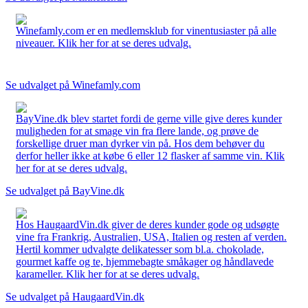
Winefamly.com er en medlemsklub for vinentusiaster på alle
niveauer. Klik her for at se deres udvalg.
Se udvalget på Winefamly.com
BayVine.dk blev startet fordi de gerne ville give deres kunder
muligheden for at smage vin fra flere lande, og prøve de
forskellige druer man dyrker vin på. Hos dem behøver du
derfor heller ikke at købe 6 eller 12 flasker af samme vin. Klik
her for at se deres udvalg.
Se udvalget på BayVine.dk
Hos HaugaardVin.dk giver de deres kunder gode og udsøgte
vine fra Frankrig, Australien, USA, Italien og resten af verden.
Hertil kommer udvalgte delikatesser som bl.a. chokolade,
gourmet kaffe og te, hjemmebagte småkager og håndlavede
karameller. Klik her for at se deres udvalg.
Se udvalget på HaugaardVin.dk