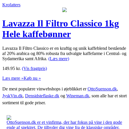
Krofatters
Lavazza Il Filtro Classico 1kg
Hele kaffebønner
Lavazza Il Filtro Classico er en kraftig og unik kaffeblend bestående
af 20% arabica og 80% robusta fra udvalgte kaffefarme i Central- og
Sydamerika samt Afrika.
(Læs mere)
149.95
kr.
(Vis fragtpris)
Læs mere »
Køb nu »
De mest populære vinwebshops i øjeblikket er
OttoSuenson.dk
,
JyskVin.dk
,
Densidsteflaske.dk
og
Wineman.dk
, som alle har et stort
sortiment til gode priser.
OttoSuenson.dk er et vinfirma, der har fokus på vine i den gode
ende af spektret. De tilbyder dig vine fra de klassiske områder,