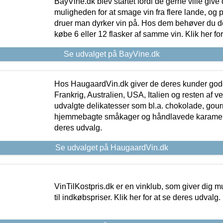
BayVine.dk blev startet fordi de gerne ville give
muligheden for at smage vin fra flere lande, og p
druer man dyrker vin på. Hos dem behøver du der
købe 6 eller 12 flasker af samme vin. Klik her fo
Se udvalget på BayVine.dk
Hos HaugaardVin.dk giver de deres kunder gode
Frankrig, Australien, USA, Italien og resten af v
udvalgte delikatesser som bl.a. chokolade, gourm
hjemmebagte småkager og håndlavede karameller
deres udvalg.
Se udvalget på HaugaardVin.dk
VinTilKostpris.dk er en vinklub, som giver dig m
til indkøbspriser. Klik her for at se deres udvalg.