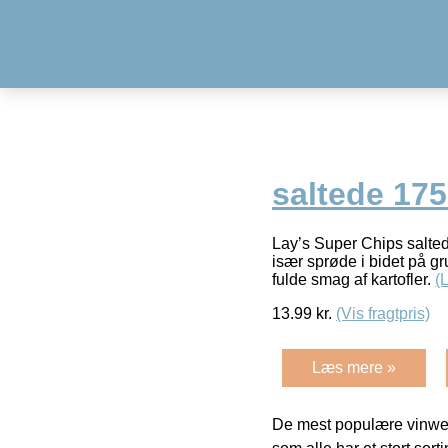
saltede 175
Lay’s Super Chips saltede
især sprøde i bidet på gr
fulde smag af kartofler.
(
13.99
kr.
(Vis fragtpris)
Læs mere »
De mest populære vinweb