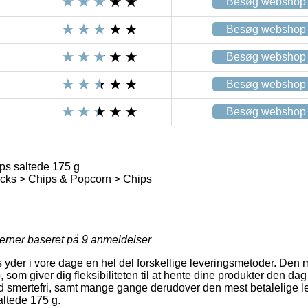
Besøg webshop
Besøg webshop
Besøg webshop
Besøg webshop
Besøg webshop
ps saltede 175 g
ks > Chips & Popcorn > Chips
jerner baseret på
9
anmeldelser
 yder i vore dage en hel del forskellige leveringsmetoder. Den 
 som giver dig fleksibiliteten til at hente dine produkter den dag
rad smertefri, samt mange gange derudover den mest betalelige
ltede 175 g.