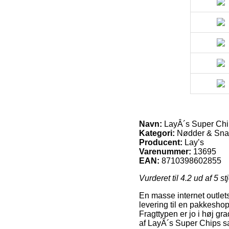
Navn:
LayÂ´s Super Chi
Kategori:
Nødder & Snac
Producent:
Lay’s
Varenummer:
13695
EAN:
8710398602855
Vurderet til
4.2
ud af 5 st
En masse internet outlets
levering til en pakkeshop,
Fragttypen er jo i høj g
af LayÂ´s Super Chips sa