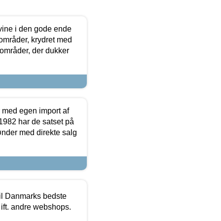
 vine i den gode ende
e områder, krydret med
 områder, der dukker
r med egen import af
i 1982 har de satset på
ønder med direkte salg
 til Danmarks bedste
 ift. andre webshops.