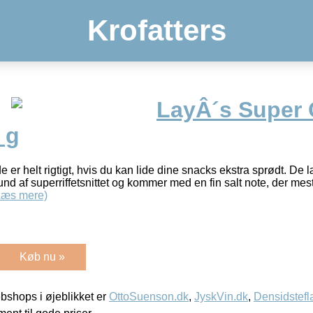
Krofatters
LayÂ´s Super 
 g
 er helt rigtigt, hvis du kan lide dine snacks ekstra sprødt. De l
und af superriffetsnittet og kommer med en fin salt note, der mes
Læs mere)
Køb nu »
shops i øjeblikket er
OttoSuenson.dk
,
JyskVin.dk
,
Densidstefl