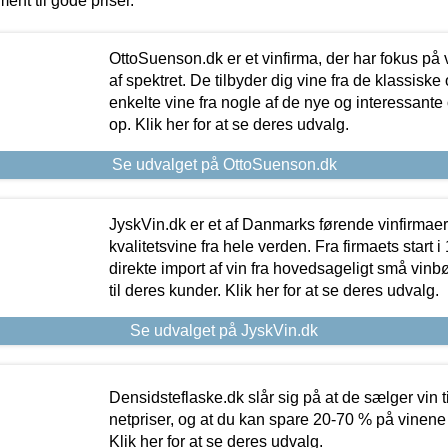
ment til gode priser.
OttoSuenson.dk er et vinfirma, der har fokus på
af spektret. De tilbyder dig vine fra de klassisk
enkelte vine fra nogle af de nye og interessante
op. Klik her for at se deres udvalg.
Se udvalget på OttoSuenson.dk
JyskVin.dk er et af Danmarks førende vinfirmae
kvalitetsvine fra hele verden. Fra firmaets start 
direkte import af vin fra hovedsageligt små vinb
til deres kunder. Klik her for at se deres udvalg.
Se udvalget på JyskVin.dk
Densidsteflaske.dk slår sig på at de sælger vin
netpriser, og at du kan spare 20-70 % på vinene
Klik her for at se deres udvalg.