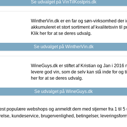
Se udvalget på VinTilKostpris.dk
WintherVin.dk er en far og søn-virksomhed der 
akkumuleret et stort sortiment af kvalitetsvin til pri
Klik her for at se deres udvalg.
Se udvalget på WintherVin.dk
WineGuys.dk er stiftet af Kristian og Jan i 2016
levere god vin, som de selv kan stå inde for og til
her for at se deres udvalg.
Se udvalget på WineGuys.dk
t populære webshops og anmeldt dem med stjerner fra 1 til 5 ud
rrelse, kundeservice, brugervenlighed, betingelser, leveringsfor