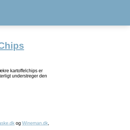
Chips
ækre kartoffelchips er
terligt understreger den
aske.dk
og
Wineman.dk
,