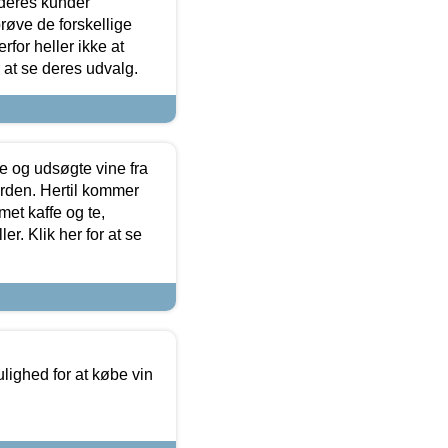
 deres kunder
røve de forskellige
for heller ikke at
r at se deres udvalg.
 og udsøgte vine fra
erden. Hertil kommer
et kaffe og te,
. Klik her for at se
ulighed for at købe vin