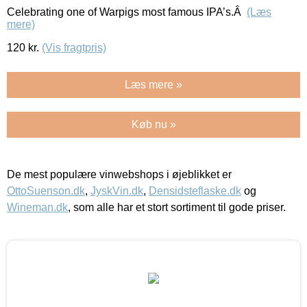
Celebrating one of Warpigs most famous IPA’s.Â
(Læs
mere)
120
kr.
(Vis fragtpris)
Læs mere »
Køb nu »
De mest populære vinwebshops i øjeblikket er
OttoSuenson.dk
,
JyskVin.dk
,
Densidsteflaske.dk
og
Wineman.dk
, som alle har et stort sortiment til gode priser.