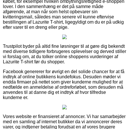
købet, for eksempel hvilken ombytningsrettighed e-shoppen
lover. I den sammenhæng er det på samme måde
afgørende, at man når som helst opbevarer sin
kvitteringsmail, således man senere vil kunne eftervise
bestillingen af Lazurite T-shirt, ligegyldigt om du er på udkig
efter varer til en dreng eller pige.
Trustpilot byder på altid fine løsninger til at gøre dig bekendt
med diverse tidligere forbrugeres oplevelser og derved stiller
vi forslag om, at du tolker online shoppens vurderinger af
Lazurite T-shirt før du shopper.
Facebook genererer for øvrigt en del solide chancer for at få
indtryk af online butikkens kundefokus. Desuden møder vi
endda firmaer på nettet som giver kunderne mulighed for at
nedfælde en anmeldelse af ordreforløbet, som desuden må
anvendes til at danne dig et indtryk af hvor tilfredse
kunderne er.
Vores website er finansieret af annoncer. Vi har samarbejder
med en samling af internet butikker da vi annoncerer deres
varer, og indtjener betaling forudsat en af vores brugere