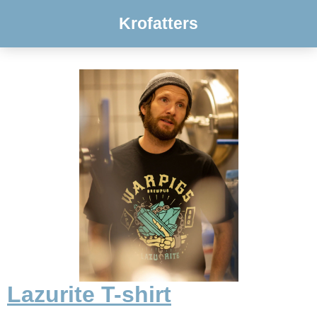
Krofatters
Lazurite T-shirt