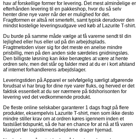
hav af forskellige former for levering. Det mest almindelige er
efterhånden levering til en pakkeshop, hvor du så selv
henter dine nye varer når der er mulighed for det.
Fragtformen er altså ret smertefri, samt typisk derudover den
mindst kostelige leveringsudgave ved køb af Lazurite T-shirt.
Du burde på samme måde vælge at få varerne sendt til din
lejlighed eller hus eller ud på din arbejdsplads.
Fragtmetoden viser sig for det meste en anelse mindre
prisbillig, men på den anden side særdeles gnidningsløs.
Den billigste løsning kan ikke benægtes at være at hente
ordren selv, men det står og falder med at du er i kort afstand
af internet forhandlerens arbejdslager.
Leveringstiden på Apparel er selvfølgelig særligt afgørende
forudsat vi har brug for dine nye varer fluks, og herved er det
faktisk essentielt at du ser nærmere på tidshorisonten for
levering ved det vedkommende produkt.
De fleste online selskaber garanterer 1 dags fragt på flere
produkter, eksempelvis Lazurite T-shirt, men som ikke desto
mindre stiller krav om at ordren køres igennem inden et
fastslået tidspunkt, så de har en chance for at nå at få varen
klargjort før logistikmedarbejderne drager hjemad.