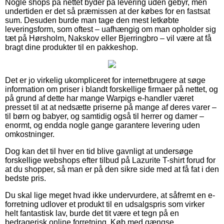
Nogle shops på nettet byder på levering uden gebyr, men
undertiden er det så præmissen at der købes for en fastsat
sum. Desuden burde man tage den mest letkøbte
leveringsform, som oftest – uafhængig om man opholder sig
tæt på Hørsholm, Nakskov eller Bjerringbro – vil være at få
bragt dine produkter til en pakkeshop.
Det er jo virkelig ukompliceret for internetbrugere at søge
information om priser i blandt forskellige firmaer på nettet, og
på grund af dette har mange Warpigs e-handler været
presset til at at nedsætte priserne på mange af deres varer –
til børn og babyer, og samtidig også til herrer og damer –
enormt, og endda nogle gange garantere levering uden
omkostninger.
Dog kan det til hver en tid blive gavnligt at undersøge
forskellige webshops efter tilbud på Lazurite T-shirt forud for
at du shopper, så man er på den sikre side med at få fat i den
bedste pris.
Du skal lige meget hvad ikke undervurdere, at såfremt en e-
forretning udlover et produkt til en udsalgspris som virker
helt fantastisk lav, burde det tit være et tegn på en
bedragerisk online forretning. Køb med gængse