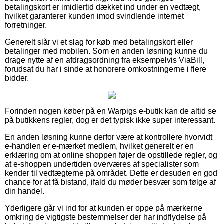
betalingskort er imidlertid dækket ind under en vedtægt,
hvilket garanterer kunden imod svindlende internet
forretninger.
Generelt slår vi et slag for køb med betalingskort eller
betalinger med mobilen. Som en anden løsning kunne du
drage nytte af en afdragsordning fra eksempelvis ViaBill,
forudsat du har i sinde at honorere omkostningerne i flere
bidder.
Forinden nogen køber på en Warpigs e-butik kan de altid se
på butikkens regler, dog er det typisk ikke super interessant.
En anden løsning kunne derfor være at kontrollere hvorvidt
e-handlen er e-mærket medlem, hvilket generelt er en
erklæring om at online shoppen føjer de opstillede regler, og
at e-shoppen undertiden overværes af specialister som
kender til vedtægterne på området. Dette er desuden en god
chance for at få bistand, ifald du møder besvær som følge af
din handel.
Yderligere går vi ind for at kunden er oppe på mærkerne
omkring de vigtigste bestemmelser der har indflydelse på