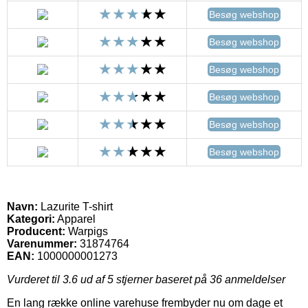
Besøg webshop
Besøg webshop
Besøg webshop
Besøg webshop
Besøg webshop
Besøg webshop
Navn:
Lazurite T-shirt
Kategori:
Apparel
Producent:
Warpigs
Varenummer:
31874764
EAN:
1000000001273
Vurderet til
3.6
ud af 5 stjerner baseret på
36
anmeldelser
En lang række online varehuse frembyder nu om dage et