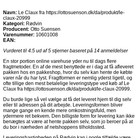
Navn:
Le Claux fra https://ottosuenson.dk/da/produkt/le-
claux-20999
Kategori:
Rødvin
Producent:
Otto Suensen
Varenummer:
10601008
EAN:
Vurderet til
4.5
ud af 5 stjerner baseret på
14
anmeldelser
En stor portion online varehuse yder nu til dags flere
fragtmetoder. En af de mest benyttede er i dag at få afleveret
pakken hos en pakkeshop, hvor du selv kan hente de købte
varer når du har lyst. Fragtformen er nemlig yderst ligetil, og
ofte tillige den mest betalelige leveringstype ved køb af Le
Claux fra https://ottosuenson.dk/da/produkt/le-claux-20999.
Du burde lige så vel vælge at få det leveret hjem til dig selv
eller til adressen på dit arbejde. Leveringsformen bliver
mange gange en kende mere omkostningsfuld, men
ydermere ret bekvem. Den billigste form for levering kan ikke
benægtes at være at hente pakken selv, som jo beroer på at
du bor i nærheden af netshoppens tilholdssted.
Leveringshastigheden på Rødvin kan i nogle tilfælde være