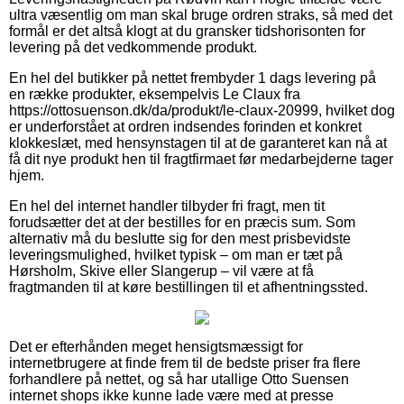
ultra væsentlig om man skal bruge ordren straks, så med det
formål er det altså klogt at du gransker tidshorisonten for
levering på det vedkommende produkt.
En hel del butikker på nettet frembyder 1 dags levering på
en række produkter, eksempelvis Le Claux fra
https://ottosuenson.dk/da/produkt/le-claux-20999, hvilket dog
er underforstået at ordren indsendes forinden et konkret
klokkeslæt, med hensynstagen til at de garanteret kan nå at
få dit nye produkt hen til fragtfirmaet før medarbejderne tager
hjem.
En hel del internet handler tilbyder fri fragt, men tit
forudsætter det at der bestilles for en præcis sum. Som
alternativ må du beslutte sig for den mest prisbevidste
leveringsmulighed, hvilket typisk – om man er tæt på
Hørsholm, Skive eller Slangerup – vil være at få
fragtmanden til at køre bestillingen til et afhentningssted.
Det er efterhånden meget hensigtsmæssigt for
internetbrugere at finde frem til de bedste priser fra flere
forhandlere på nettet, og så har utallige Otto Suensen
internet shops ikke kunne lade være med at presse