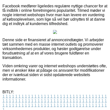
Facebook medfører ligeledes regulære nyttige chancer for at
få indblik i online forretningens popularitet. Tilmed møder vi
nogle internet webshops hvor man kan levere en vurdering
af købsoplevelsen, som lige så vel bør udnyttes til at danne
dig et indtryk af kundernes tilfredshed.
Denne side er finansieret af annonceindtægter. Vi arbejder
tæt sammen med en masse internet outlets og promoverer
virksomhedernes produkter, og høster godtgørelse under
forudsætning af at en af vores brugere fuldfører en
transaktion.
Viden omkring varer og internet webshops understøttes ofte,
men vi ønsker ikke at påtage os ansvaret for modifikationer
der er iværksat siden vi sidst opdaterede websitets
informationer.
BITLY:
1
1
1
1
1
1
1
1
1
1
1
1
1
1
1
1
1
1
1
1
1
1
1
1
1
1
1
1
1
1
1
1
1
1
1
1
1
1
1
1
1
1
1
1
1
1
1
1
1
1
1
1
1
1
1
1
1
1
1
1
1
1
1
1
1
1
1
1
1
1
1
1
1
1
1
1
1
1
1
1
1
1
1
1
1
1
1
1
1
1
1
1
1
1
1
1
1
1
1
1