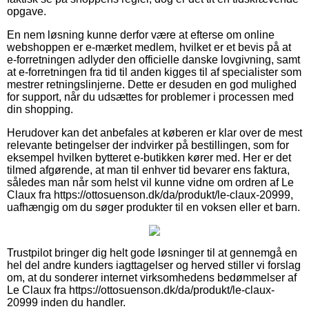
opgave.
En nem løsning kunne derfor være at efterse om online
webshoppen er e-mærket medlem, hvilket er et bevis på at
e-forretningen adlyder den officielle danske lovgivning, samt
at e-forretningen fra tid til anden kigges til af specialister som
mestrer retningslinjerne. Dette er desuden en god mulighed
for support, når du udsættes for problemer i processen med
din shopping.
Herudover kan det anbefales at køberen er klar over de mest
relevante betingelser der indvirker på bestillingen, som for
eksempel hvilken bytteret e-butikken kører med. Her er det
tilmed afgørende, at man til enhver tid bevarer ens faktura,
således man når som helst vil kunne vidne om ordren af Le
Claux fra https://ottosuenson.dk/da/produkt/le-claux-20999,
uafhængig om du søger produkter til en voksen eller et barn.
Trustpilot bringer dig helt gode løsninger til at gennemgå en
hel del andre kunders iagttagelser og herved stiller vi forslag
om, at du sonderer internet virksomhedens bedømmelser af
Le Claux fra https://ottosuenson.dk/da/produkt/le-claux-
20999 inden du handler.