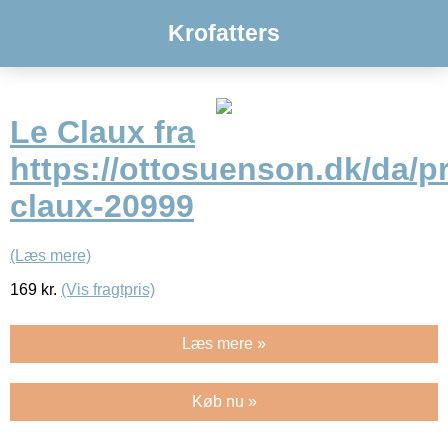
Krofatters
Le Claux fra
https://ottosuenson.dk/da/pr
claux-20999
(Læs mere)
169
kr.
(Vis fragtpris)
Læs mere »
Køb nu »