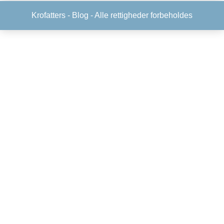
Krofatters -
Blog
- Alle rettigheder forbeholdes