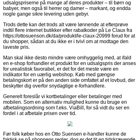
udsalgspriserne på mange af deres produkter – til børn og
babyer, men også til herrer og damer – markant, og endda
nogle gange sikre levering uden gebyr.
Trods dette kan det trods alt være lønnende at efterprøve
indtil flere internet butikker efter rabatkoder på Le Claux fra
https://ottosuenson.dk/da/produkt/le-claux-20999 forud for at
du shopper, sådan at du ikke er i tvivl om at modtage den
laveste pris.
Man skal ikke desto mindre være omhyggelig med, at ifald
en e-shop forhandler et produkt for en udsalgspris der anses
for urealistisk favorabel, er det for det meste være en
indikator for en uærlig webshop. Køb med gængse
betalingskort er på den anden side omfattet af et lovbud, der
beskytter dig overfor snydagtige e-forhandlere.
Generelt foreslår vi kortbetalinger eller betalinger med
mobilen. Som en alternativ mulighed kunne du bruge en
afbetalingsordning som f.eks. ViaBill, for så vidt du ser en
fordel i at afbetale prisen over tid.
Før folk køber hos en Otto Suensen e-handler kunne de
faktisk se på shoppens regler, dog er det tit en tidskrævende