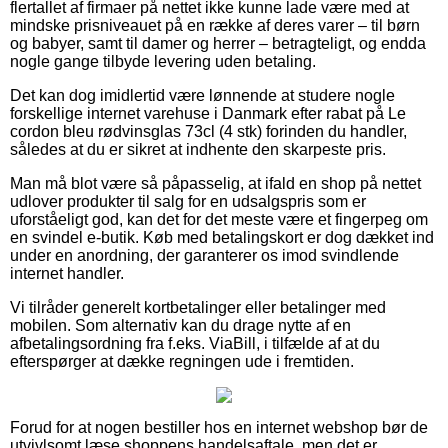
flertallet af firmaer på nettet ikke kunne lade være med at
mindske prisniveauet på en række af deres varer – til børn
og babyer, samt til damer og herrer – betragteligt, og endda
nogle gange tilbyde levering uden betaling.
Det kan dog imidlertid være lønnende at studere nogle
forskellige internet varehuse i Danmark efter rabat på Le
cordon bleu rødvinsglas 73cl (4 stk) forinden du handler,
således at du er sikret at indhente den skarpeste pris.
Man må blot være så påpasselig, at ifald en shop på nettet
udlover produkter til salg for en udsalgspris som er
uforståeligt god, kan det for det meste være et fingerpeg om
en svindel e-butik. Køb med betalingskort er dog dækket ind
under en anordning, der garanterer os imod svindlende
internet handler.
Vi tilråder generelt kortbetalinger eller betalinger med
mobilen. Som alternativ kan du drage nytte af en
afbetalingsordning fra f.eks. ViaBill, i tilfælde af at du
efterspørger at dække regningen ude i fremtiden.
Forud for at nogen bestiller hos en internet webshop bør de
utvivlsomt læse shoppens handelsaftale, men det er