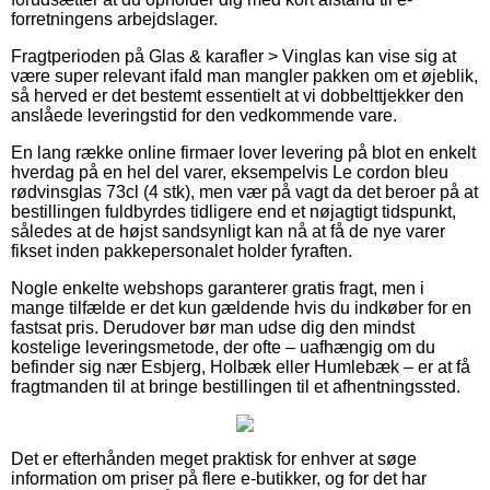
forretningens arbejdslager.
Fragtperioden på Glas & karafler > Vinglas kan vise sig at
være super relevant ifald man mangler pakken om et øjeblik,
så herved er det bestemt essentielt at vi dobbelttjekker den
anslåede leveringstid for den vedkommende vare.
En lang række online firmaer lover levering på blot en enkelt
hverdag på en hel del varer, eksempelvis Le cordon bleu
rødvinsglas 73cl (4 stk), men vær på vagt da det beroer på at
bestillingen fuldbyrdes tidligere end et nøjagtigt tidspunkt,
således at de højst sandsynligt kan nå at få de nye varer
fikset inden pakkepersonalet holder fyraften.
Nogle enkelte webshops garanterer gratis fragt, men i
mange tilfælde er det kun gældende hvis du indkøber for en
fastsat pris. Derudover bør man udse dig den mindst
kostelige leveringsmetode, der ofte – uafhængig om du
befinder sig nær Esbjerg, Holbæk eller Humlebæk – er at få
fragtmanden til at bringe bestillingen til et afhentningssted.
Det er efterhånden meget praktisk for enhver at søge
information om priser på flere e-butikker, og for det har