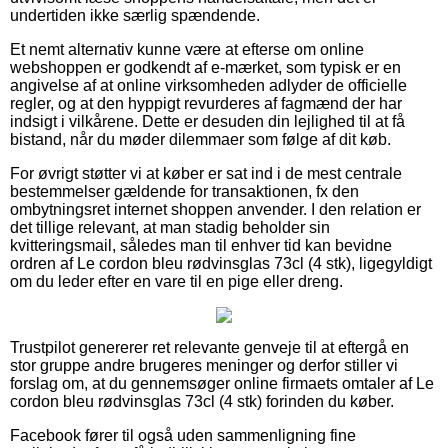
undertiden ikke særlig spændende.
Et nemt alternativ kunne være at efterse om online
webshoppen er godkendt af e-mærket, som typisk er en
angivelse af at online virksomheden adlyder de officielle
regler, og at den hyppigt revurderes af fagmænd der har
indsigt i vilkårene. Dette er desuden din lejlighed til at få
bistand, når du møder dilemmaer som følge af dit køb.
For øvrigt støtter vi at køber er sat ind i de mest centrale
bestemmelser gældende for transaktionen, fx den
ombytningsret internet shoppen anvender. I den relation er
det tillige relevant, at man stadig beholder sin
kvitteringsmail, således man til enhver tid kan bevidne
ordren af Le cordon bleu rødvinsglas 73cl (4 stk), ligegyldigt
om du leder efter en vare til en pige eller dreng.
Trustpilot genererer ret relevante genveje til at eftergå en
stor gruppe andre brugeres meninger og derfor stiller vi
forslag om, at du gennemsøger online firmaets omtaler af Le
cordon bleu rødvinsglas 73cl (4 stk) forinden du køber.
Facebook fører til også uden sammenligning fine