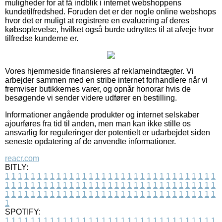
muligheder for at få indblik i internet webshoppens
kundetilfredshed. Foruden det er der nogle online webshops
hvor det er muligt at registrere en evaluering af deres
købsoplevelse, hvilket også burde udnyttes til at afveje hvor
tilfredse kunderne er.
Vores hjemmeside finansieres af reklameindtægter. Vi
arbejder sammen med en stribe internet forhandlere når vi
fremviser butikkernes varer, og opnår honorar hvis de
besøgende vi sender videre udfører en bestilling.
Informationer angående produkter og internet selskaber
ajourføres fra tid til anden, men man kan ikke stille os
ansvarlig for reguleringer der potentielt er udarbejdet siden
seneste opdatering af de anvendte informationer.
reacr.com
BITLY:
1
1
1
1
1
1
1
1
1
1
1
1
1
1
1
1
1
1
1
1
1
1
1
1
1
1
1
1
1
1
1
1
1
1
1
1
1
1
1
1
1
1
1
1
1
1
1
1
1
1
1
1
1
1
1
1
1
1
1
1
1
1
1
1
1
1
1
1
1
1
1
1
1
1
1
1
1
1
1
1
1
1
1
1
1
1
1
1
1
1
1
1
1
1
1
1
1
1
1
1
SPOTIFY:
1
1
1
1
1
1
1
1
1
1
1
1
1
1
1
1
1
1
1
1
1
1
1
1
1
1
1
1
1
1
1
1
1