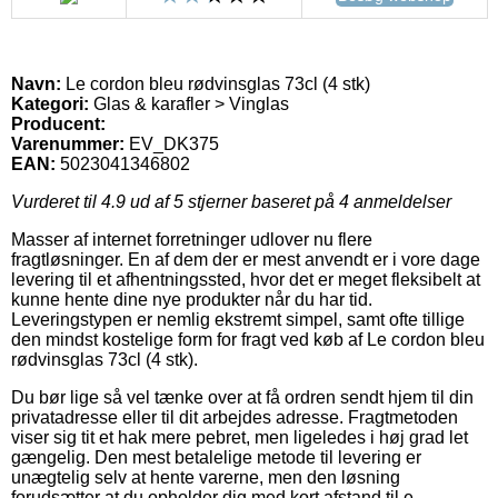
Navn:
Le cordon bleu rødvinsglas 73cl (4 stk)
Kategori:
Glas & karafler > Vinglas
Producent:
Varenummer:
EV_DK375
EAN:
5023041346802
Vurderet til
4.9
ud af 5 stjerner baseret på
4
anmeldelser
Masser af internet forretninger udlover nu flere
fragtløsninger. En af dem der er mest anvendt er i vore dage
levering til et afhentningssted, hvor det er meget fleksibelt at
kunne hente dine nye produkter når du har tid.
Leveringstypen er nemlig ekstremt simpel, samt ofte tillige
den mindst kostelige form for fragt ved køb af Le cordon bleu
rødvinsglas 73cl (4 stk).
Du bør lige så vel tænke over at få ordren sendt hjem til din
privatadresse eller til dit arbejdes adresse. Fragtmetoden
viser sig tit et hak mere pebret, men ligeledes i høj grad let
gængelig. Den mest betalelige metode til levering er
unægtelig selv at hente varerne, men den løsning
forudsætter at du opholder dig med kort afstand til e-