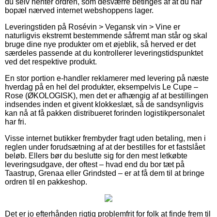
du selv henter ordren, som desværre betinges af at du har
bopæl nærved internet webshoppens lager.
Leveringstiden på Rosévin > Vegansk vin > Vine er
naturligvis ekstremt bestemmende såfremt man står og skal
bruge dine nye produkter om et øjeblik, så herved er det
særdeles passende at du kontrollerer leveringstidspunktet
ved det respektive produkt.
En stor portion e-handler reklamerer med levering på næste
hverdag på en hel del produkter, eksempelvis Le Cupe –
Rose (ØKOLOGISK), men det er afhængig af at bestillingen
indsendes inden et givent klokkeslæt, så de sandsynligvis
kan nå at få pakken distribueret forinden logistikpersonalet
har fri.
Visse internet butikker frembyder fragt uden betaling, men i
reglen under forudsætning af at der bestilles for et fastslået
beløb. Ellers bør du beslutte sig for den mest letkøbte
leveringsudgave, der oftest – hvad end du bor tæt på
Taastrup, Grenaa eller Grindsted – er at få dem til at bringe
ordren til en pakkeshop.
Det er jo efterhånden rigtig problemfrit for folk at finde frem til