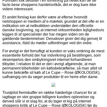
Forinden folk bestiller i en forretning på nettet kan de de
facto bese shoppens handelsvilkår, det er dog bare ikke
videre interessant.
Et andet forslag kan derfor være at efterse hvorvidt
netshoppen er medlem af e-mærket, grundet at det ofte er en
indikation om at netbutikken understøtter den officielle
danske lovgivning, og at internet virksomheden lejlighedsvis
kigges til af specialister der har megen viden om de
gældende bestemmelser. Derudover giver det dig genvej til
assistance, ifald du møder udfordringer ved din ordre.
For øvrigt er det fornuftigt at kunden er vaks omkring de mest
essentielle forhold der har indvirkning på bestillingen, som
eksempelvis den ombytningsret internet forhandleren
tilbyder. I relation til det er det i øvrigt afgørende, at man
permanent bibeholder sin købsbekræftelse, så man altid vil
kunne bekræfte sit køb af Le Cupe – Rose (ØKOLOGISK),
uafhængig om du søger produkter til en herre eller dame.
Trustpilot fremskaffer en række hæderlige chancer for at
iagttage en stor gruppe tidligere kunders oplevelser og
derved slår vi et slag for, at du tager et kig på internet
shoppens kritik af Le Cupe – Rose (ØKOLOGISK) før du