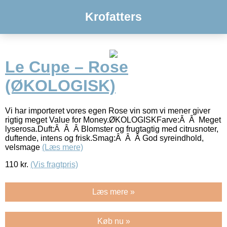
Krofatters
Le Cupe – Rose
(ØKOLOGISK)
Vi har importeret vores egen Rose vin som vi mener giver
rigtig meget Value for Money.ØKOLOGISKFarve:Â Â Meget
lyserosa.Duft:Â Â Â Blomster og frugtagtig med citrusnoter,
duftende, intens og frisk.Smag:Â Â Â God syreindhold,
velsmage
(Læs mere)
110
kr.
(Vis fragtpris)
Læs mere »
Køb nu »