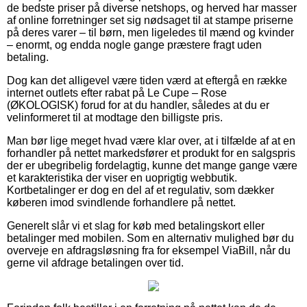
de bedste priser på diverse netshops, og herved har masser
af online forretninger set sig nødsaget til at stampe priserne
på deres varer – til børn, men ligeledes til mænd og kvinder
– enormt, og endda nogle gange præstere fragt uden
betaling.
Dog kan det alligevel være tiden værd at eftergå en række
internet outlets efter rabat på Le Cupe – Rose
(ØKOLOGISK) forud for at du handler, således at du er
velinformeret til at modtage den billigste pris.
Man bør lige meget hvad være klar over, at i tilfælde af at en
forhandler på nettet markedsfører et produkt for en salgspris
der er ubegribelig fordelagtig, kunne det mange gange være
et karakteristika der viser en uoprigtig webbutik.
Kortbetalinger er dog en del af et regulativ, som dækker
køberen imod svindlende forhandlere på nettet.
Generelt slår vi et slag for køb med betalingskort eller
betalinger med mobilen. Som en alternativ mulighed bør du
overveje en afdragsløsning fra for eksempel ViaBill, når du
gerne vil afdrage betalingen over tid.