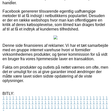
handler.
Facebook genererer tilsvarende egentlig uafhængige
metoder til at få indsigt i netbutikkens popularitet. Desuden
er der en række webshops hvor man kan offentliggøre en
kritik af deres købsoplevelse, som tilmed kan drages fordel
af til at få et indtryk af kundernes tilfredshed.
Denne side finansieres af reklamer. Vi har et tæt samarbejde
med en gruppe internet varehuse hvori vi formidler
virksomhedernes produkter, og tjener kommission for så vidt
en bruger fra vores hjemmeside laver en transaktion.
Fakta om produkter og outlets på nettet værnes om ofte, men
det er umuligt for os at give garantier imod ændringer der
måtte være lavet siden sidste opdatering af de viste
oplysninger.
BITLY:
1
1
1
1
1
1
1
1
1
1
1
1
1
1
1
1
1
1
1
1
1
1
1
1
1
1
1
1
1
1
1
1
1
1
1
1
1
1
1
1
1
1
1
1
1
1
1
1
1
1
1
1
1
1
1
1
1
1
1
1
1
1
1
1
1
1
1
1
1
1
1
1
1
1
1
1
1
1
1
1
1
1
1
1
1
1
1
1
1
1
1
1
1
1
1
1
1
1
1