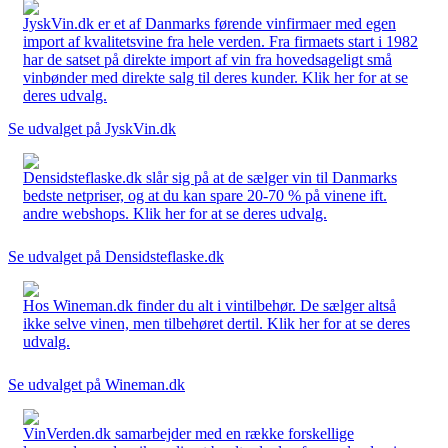
JyskVin.dk er et af Danmarks førende vinfirmaer med egen
import af kvalitetsvine fra hele verden. Fra firmaets start i 1982
har de satset på direkte import af vin fra hovedsageligt små
vinbønder med direkte salg til deres kunder. Klik her for at se
deres udvalg.
Se udvalget på JyskVin.dk
Densidsteflaske.dk slår sig på at de sælger vin til Danmarks
bedste netpriser, og at du kan spare 20-70 % på vinene ift.
andre webshops. Klik her for at se deres udvalg.
Se udvalget på Densidsteflaske.dk
Hos Wineman.dk finder du alt i vintilbehør. De sælger altså
ikke selve vinen, men tilbehøret dertil. Klik her for at se deres
udvalg.
Se udvalget på Wineman.dk
VinVerden.dk samarbejder med en række forskellige