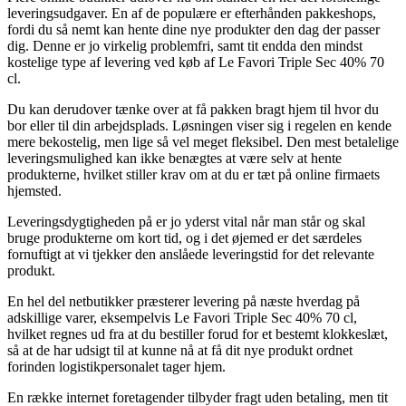
leveringsudgaver. En af de populære er efterhånden pakkeshops,
fordi du så nemt kan hente dine nye produkter den dag der passer
dig. Denne er jo virkelig problemfri, samt tit endda den mindst
kostelige type af levering ved køb af Le Favori Triple Sec 40% 70
cl.
Du kan derudover tænke over at få pakken bragt hjem til hvor du
bor eller til din arbejdsplads. Løsningen viser sig i regelen en kende
mere bekostelig, men lige så vel meget fleksibel. Den mest betalelige
leveringsmulighed kan ikke benægtes at være selv at hente
produkterne, hvilket stiller krav om at du er tæt på online firmaets
hjemsted.
Leveringsdygtigheden på er jo yderst vital når man står og skal
bruge produkterne om kort tid, og i det øjemed er det særdeles
fornuftigt at vi tjekker den anslåede leveringstid for det relevante
produkt.
En hel del netbutikker præsterer levering på næste hverdag på
adskillige varer, eksempelvis Le Favori Triple Sec 40% 70 cl,
hvilket regnes ud fra at du bestiller forud for et bestemt klokkeslæt,
så at de har udsigt til at kunne nå at få dit nye produkt ordnet
forinden logistikpersonalet tager hjem.
En række internet foretagender tilbyder fragt uden betaling, men tit