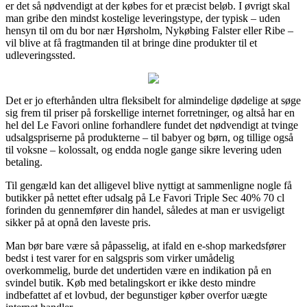
er det så nødvendigt at der købes for et præcist beløb. I øvrigt skal
man gribe den mindst kostelige leveringstype, der typisk – uden
hensyn til om du bor nær Hørsholm, Nykøbing Falster eller Ribe –
vil blive at få fragtmanden til at bringe dine produkter til et
udleveringssted.
Det er jo efterhånden ultra fleksibelt for almindelige dødelige at søge
sig frem til priser på forskellige internet forretninger, og altså har en
hel del Le Favori online forhandlere fundet det nødvendigt at tvinge
udsalgspriserne på produkterne – til babyer og børn, og tillige også
til voksne – kolossalt, og endda nogle gange sikre levering uden
betaling.
Til gengæld kan det alligevel blive nyttigt at sammenligne nogle få
butikker på nettet efter udsalg på Le Favori Triple Sec 40% 70 cl
forinden du gennemfører din handel, således at man er usvigeligt
sikker på at opnå den laveste pris.
Man bør bare være så påpasselig, at ifald en e-shop markedsfører
bedst i test varer for en salgspris som virker umådelig
overkommelig, burde det undertiden være en indikation på en
svindel butik. Køb med betalingskort er ikke desto mindre
indbefattet af et lovbud, der begunstiger køber overfor uægte