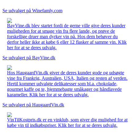
Se udvalget på Winefamly.com
BayVine.dk blev startet fordi de gerne ville give deres kunder
muligheden for at smage vin fra flere lande, og prøve de
forskellige druer man dyrker vin på. Hos dem behøver du
derfor heller ikke at købe 6 eller 12 flasker af samme vin. Klik
her for at se deres udvalg.
Se udvalget på BayVine.dk
Hos HaugaardVin.dk giver de deres kunder gode og udsøgte
vine fra Frankrig, Australien, USA, Italien og resten af verden.
Hertil kommer udvalgte delikatesser som bl.a. chokolade,
gourmet kaffe og te, hjemmebagte småkager og håndlavede
karameller. Klik her for at se deres udvalg.
Se udvalget på HaugaardVin.dk
VinTilKostpris.dk er en vinklub, som giver dig mulighed for at
købe vin til indkøbspriser. Klik her for at se deres udvalg.