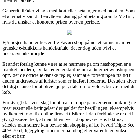
internet handler.
Generelt tilråder vi køb med kort eller betalinger med mobilen. Som
et alternativ kan du benytte en løsning på afbetaling som fx ViaBill,
hvis du ønsker at honorere prisen over en periode.
Før nogen handler hos en Le Favori shop på nettet kunne man reelt
granske e-butikkens handelsaftale, det er dog uden tvivl et
tidskrævende arbejde.
Et andet forslag kunne være at se nærmere på om netshoppen er e-
mærket medlem, hvilket er en erklæring om at internet webshoppen
opfylder de officielle danske regler, samt at e-forretningen fra tid til
anden undersøges af jurister som er indført i reglerne. Desuden giver
det dig chance for at blive hjulpet, ifald du forvoldes besvær med dit
køb.
For øvrigt slår vi et slag for at man er oppe på mærkerne omkring de
mest essentielle betingelser der gælder for bestillingen, eksempelvis
hvilken returpolitik online firmaet tilsikrer. I den forbindelse er det i
øvrigt essesentielt, at man til enhver tid opbevarer ens faktura,
således man senere kan bevise sin shopping af Le Favori Triple Sec
40% 70 cl, ligegyldigt om du er på udkig efter varer til en voksen
eller et barn.