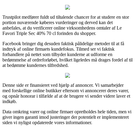
Trustpilot medfører fuldt ud tiltalende chancer for at studere en stor
portion nuværende køberes vurderinger og derved kan det
anbefales, at du verificerer online virksomhedens omtaler af Le
Favori Triple Sec 40% 70 cl forinden du shopper.
Facebook bringer dig desuden faktisk pålidelige metoder til at få
indtryk af online firmaets kundefokus. Tilmed ser vi faktisk
forhandlere på nettet som tilbyder kunderne at udforme en
bedømmelse af ordreforløbet, hvilket ligeledes må drages fordel af til
at bedømme kundernes tilfredshed.
Denne side er finansieret ved hjælp af annoncer. Vi samarbejder
med forskellige online butikker eftersom vi annoncerer deres varer,
og opnår honorar i tilfælde af at de brugere vi sender videre laver et
indkøb.
Data omkring varer og online firmaer opretholdes hele tiden, men vi
giver ingen garanti imod justeringer der potentielt er implementeret
siden vi nyligst opdaterede vores informationer.