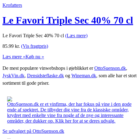
Krofatters
Le Favori Triple Sec 40% 70 cl
Le Favori Triple Sec 40% 70 cl
(Læs mere)
85.99
kr.
(Vis fragtpris)
Læs mere »
Køb nu »
De mest populære vinwebshops i øjeblikket er
OttoSuenson.dk
,
JyskVin.dk
,
Densidsteflaske.dk
og
Wineman.dk
, som alle har et stort
sortiment til gode priser.
OttoSuenson.dk er et vinfirma, der har fokus på vine i den gode
ende af spektret. De tilbyder dig vine fra de klassiske områder,
krydret med enkelte vine fra nogle af de nye og interessante
områder, der dukker op. Klik her for at se deres udvalg.
Se udvalget på OttoSuenson.dk