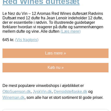
Red Wines duftesæt
Le Nez du Vin – 12 Aromas Red Wines duftesæt Rødvins
Duftsæt med 12 dufte fra Jean Lenoir indeholder 12 dufte,
der er essentielle i rødvin. To illustrerede guidebøger
forklarer hvordan vi reagerer på dufte og sammenhængen
mellem dufte og vine. Alle duften
(Læs mere)
645
kr.
(Vis fragtpris)
Læs mere »
Køb nu »
De mest populære vinwebshops i øjeblikket er
OttoSuenson.dk
,
JyskVin.dk
,
Densidsteflaske.dk
og
Wineman.dk
, som alle har et stort sortiment til gode priser.