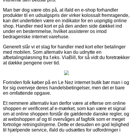
Man bør dog være obs på, at ifald en e-shop forhandler
produkter til en udsalgspris der virker kolossalt fremragende,
kan det undertiden være en indikator for en uoprigtig online
shop. Handler med kort er på den anden side dækket ind
under en bestemmelse, hvilket assisterer os imod
bedrageriske internet varehuse.
Generelt slår vi et slag for handler med kort eller betalinger
med mobilen. Som alternativ kan du udnytte en
afbetalingsløsning fra f.eks. ViaBill, for så vidt du foretrækker
at dække pengene over tid.
Forinden folk køber på en Le Nez internet butik bør man i og
for sig overveje deres handelsbetingelser, men det er bare
en omfattende opgave.
Et nemmere alternativ kan derfor være at efterse om online
shoppen er verificeret af e-mærket, som kan være et signal
om at online shoppen forstår de gældende danske regler, og
at webshoppen af og til overvåges af fagfolk som er meget
fortrolige retningslinjerne. Dette er desuden en god lejlighed
til hjælpende service, ifald du udsættes for udfordringer i