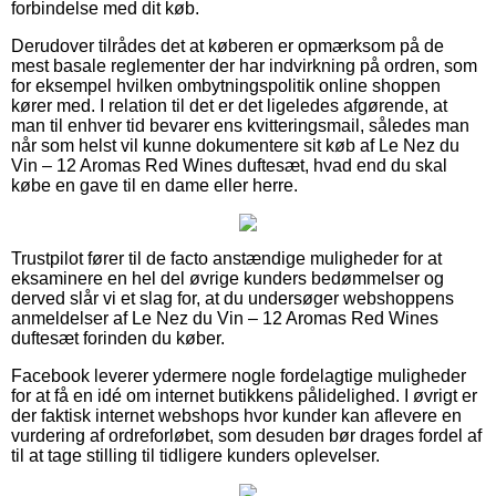
forbindelse med dit køb.
Derudover tilrådes det at køberen er opmærksom på de
mest basale reglementer der har indvirkning på ordren, som
for eksempel hvilken ombytningspolitik online shoppen
kører med. I relation til det er det ligeledes afgørende, at
man til enhver tid bevarer ens kvitteringsmail, således man
når som helst vil kunne dokumentere sit køb af Le Nez du
Vin – 12 Aromas Red Wines duftesæt, hvad end du skal
købe en gave til en dame eller herre.
Trustpilot fører til de facto anstændige muligheder for at
eksaminere en hel del øvrige kunders bedømmelser og
derved slår vi et slag for, at du undersøger webshoppens
anmeldelser af Le Nez du Vin – 12 Aromas Red Wines
duftesæt forinden du køber.
Facebook leverer ydermere nogle fordelagtige muligheder
for at få en idé om internet butikkens pålidelighed. I øvrigt er
der faktisk internet webshops hvor kunder kan aflevere en
vurdering af ordreforløbet, som desuden bør drages fordel af
til at tage stilling til tidligere kunders oplevelser.