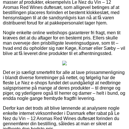
masser af produkter, eksempelvis Le Nez du Vin – 12
Aromas Red Wines duftesæt, som alligevel betinges af at
bestillingen placeres forinden et bestemt klokkeslæt, med
hensynstagen til at de sandsynligvis kan nå at få varen
distribueret forud for at pakkepersonalet tager hjem.
Nogle enkelte online webshops garanterer fri fragt, men tit
kræves det at du aftager for en bestemt pris. Ellers skulle
man overveje den prisbilligste leveringsudgave, som tit –
hvad end du opholder sig nær Køge, Korsør eller Sæby – vil
blive at få leveret dine produkter til et afhentningssted.
Det er jo særligt smertefrit for alle at lave prissammenligning
i blandt diverse forretninger på nettet, og følgelig har de
fleste Le Nez e-shops fundet det uundgåeligt at nedbringe
salgspriserne på mange af deres produkter – til drenge og
piger, og yderligere også til herrer og damer – helt i bund, og
endda nogle gange frembyde fragtfri levering.
Derfor kan det trods alt blive lønnende at analysere nogle
enkelte internet virksomheder i Danmark efter rabat på Le
Nez du Vin – 12 Aromas Red Wines duftesæt forinden du
gennemfører din bestilling, således at man er sikret at
indhente den bedste pris.