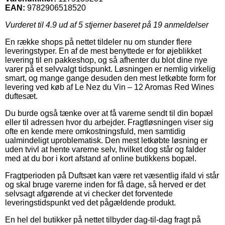
EAN:
9782906518520
Vurderet til
4.9
ud af 5 stjerner baseret på
19
anmeldelser
En række shops på nettet tildeler nu om stunder flere
leveringstyper. En af de mest benyttede er for øjeblikket
levering til en pakkeshop, og så afhenter du blot dine nye
varer på et selvvalgt tidspunkt. Løsningen er nemlig virkelig
smart, og mange gange desuden den mest letkøbte form for
levering ved køb af Le Nez du Vin – 12 Aromas Red Wines
duftesæt.
Du burde også tænke over at få varerne sendt til din bopæl
eller til adressen hvor du arbejder. Fragtløsningen viser sig
ofte en kende mere omkostningsfuld, men samtidig
ualmindeligt uproblematisk. Den mest letkøbte løsning er
uden tvivl at hente varerne selv, hvilket dog står og falder
med at du bor i kort afstand af online butikkens bopæl.
Fragtperioden på Duftsæt kan være ret væsentlig ifald vi står
og skal bruge varerne inden for få dage, så herved er det
selvsagt afgørende at vi checker det forventede
leveringstidspunkt ved det pågældende produkt.
En hel del butikker på nettet tilbyder dag-til-dag fragt på