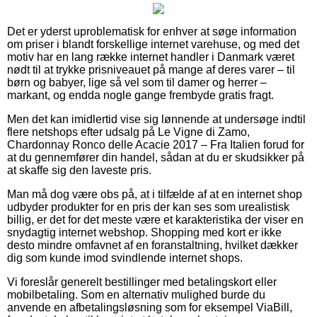
Det er yderst uproblematisk for enhver at søge information
om priser i blandt forskellige internet varehuse, og med det
motiv har en lang række internet handler i Danmark været
nødt til at trykke prisniveauet på mange af deres varer – til
børn og babyer, lige så vel som til damer og herrer –
markant, og endda nogle gange frembyde gratis fragt.
Men det kan imidlertid vise sig lønnende at undersøge indtil
flere netshops efter udsalg på Le Vigne di Zamo,
Chardonnay Ronco delle Acacie 2017 – Fra Italien forud for
at du gennemfører din handel, sådan at du er skudsikker på
at skaffe sig den laveste pris.
Man må dog være obs på, at i tilfælde af at en internet shop
udbyder produkter for en pris der kan ses som urealistisk
billig, er det for det meste være et karakteristika der viser en
snydagtig internet webshop. Shopping med kort er ikke
desto mindre omfavnet af en foranstaltning, hvilket dækker
dig som kunde imod svindlende internet shops.
Vi foreslår generelt bestillinger med betalingskort eller
mobilbetaling. Som en alternativ mulighed burde du
anvende en afbetalingsløsning som for eksempel ViaBill,