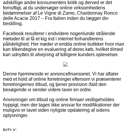
adskillige andre konsumenters kritik og derved er det
fornuftigt, at du undersøger online virksomhedens
bedømmelser af Le Vigne di Zamo, Chardonnay Ronco
delle Acacie 2017 – Fra Italien inden du lægger din
bestilling.
Facebook resulterer i endvidere nogenlunde strålende
metoder til at få et kig ind i internet forhandlerens
pålidelighed. Her møder vi endda online butikker hvor man
kan tilkendegive en evaluering af deres køb, hvilket tilmed
kan udnyttes til afvejning af tidligere kunders oplevelser.
Denne hjemmeside er annoncefinansieret. Vi har aftaler
med et hold af online forretninger eftersom vi præsenterer
forretningernes tilbud, og tjener provision ifald den
besøgende vi sender videre laver en ordre.
Anvisninger om tilbud og online firmaer vedligeholdes
hyppigt, men der tages ikke ansvar for modifikationer der
muligvis er lavet siden nyligste opdatering af sidens
oplysninger.
BITLY: