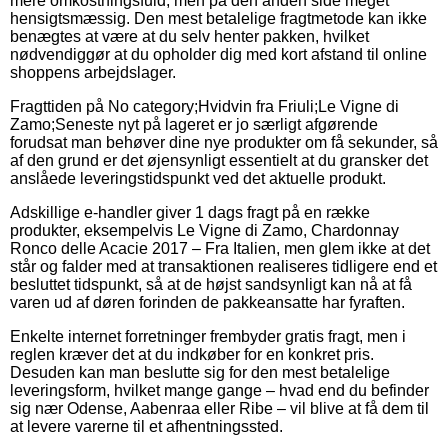
mere omkostningsfuld, men på den anden side meget
hensigtsmæssig. Den mest betalelige fragtmetode kan ikke
benægtes at være at du selv henter pakken, hvilket
nødvendiggør at du opholder dig med kort afstand til online
shoppens arbejdslager.
Fragttiden på No category;Hvidvin fra Friuli;Le Vigne di
Zamo;Seneste nyt på lageret er jo særligt afgørende
forudsat man behøver dine nye produkter om få sekunder, så
af den grund er det øjensynligt essentielt at du gransker det
anslåede leveringstidspunkt ved det aktuelle produkt.
Adskillige e-handler giver 1 dags fragt på en række
produkter, eksempelvis Le Vigne di Zamo, Chardonnay
Ronco delle Acacie 2017 – Fra Italien, men glem ikke at det
står og falder med at transaktionen realiseres tidligere end et
besluttet tidspunkt, så at de højst sandsynligt kan nå at få
varen ud af døren forinden de pakkeansatte har fyraften.
Enkelte internet forretninger frembyder gratis fragt, men i
reglen kræver det at du indkøber for en konkret pris.
Desuden kan man beslutte sig for den mest betalelige
leveringsform, hvilket mange gange – hvad end du befinder
sig nær Odense, Aabenraa eller Ribe – vil blive at få dem til
at levere varerne til et afhentningssted.