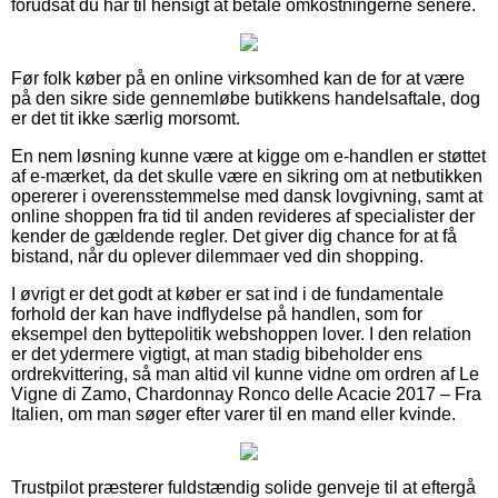
forudsat du har til hensigt at betale omkostningerne senere.
Før folk køber på en online virksomhed kan de for at være
på den sikre side gennemløbe butikkens handelsaftale, dog
er det tit ikke særlig morsomt.
En nem løsning kunne være at kigge om e-handlen er støttet
af e-mærket, da det skulle være en sikring om at netbutikken
opererer i overensstemmelse med dansk lovgivning, samt at
online shoppen fra tid til anden revideres af specialister der
kender de gældende regler. Det giver dig chance for at få
bistand, når du oplever dilemmaer ved din shopping.
I øvrigt er det godt at køber er sat ind i de fundamentale
forhold der kan have indflydelse på handlen, som for
eksempel den byttepolitik webshoppen lover. I den relation
er det ydermere vigtigt, at man stadig bibeholder ens
ordrekvittering, så man altid vil kunne vidne om ordren af Le
Vigne di Zamo, Chardonnay Ronco delle Acacie 2017 – Fra
Italien, om man søger efter varer til en mand eller kvinde.
Trustpilot præsterer fuldstændig solide genveje til at eftergå