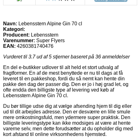
Navn:
Lebensstern Alpine Gin 70 cl
Kategori:
Producent:
Lebensstern
Varenummer:
Super Flyers
EAN:
4260381740476
Vurderet til
3.7
ud af 5 stjerner baseret på
36
anmeldelser
En del e-butikker udlover til alt held et stort udvalg af
fragtformer. En af de mest benyttede er nu til dags at få
leveret til en pakkeshop, fordi du så nemt kan hente din
pakke den dag der passer dig. Den er jo i høj grad let, og
ofte endda den billigste type af levering ved køb af
Lebensstern Alpine Gin 70 cl.
Du bør tillige udse dig at vælge afsending hjem til dig eller
ud til dit arbejdes adresse. Den er desværre en lille smule
mere omkostningsfuld, men ydermere super praktisk. Den
billigste leveringstype kan ikke modsiges at være at hente
varerne selv, men dette forudsætter at du opholder dig med
kort afstand til online virksomhedens hjemsted.