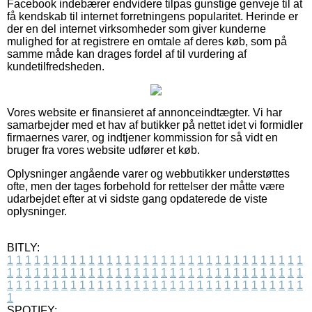
Facebook indebærer endvidere tilpas gunstige genveje til at
få kendskab til internet forretningens popularitet. Herinde er
der en del internet virksomheder som giver kunderne
mulighed for at registrere en omtale af deres køb, som på
samme måde kan drages fordel af til vurdering af
kundetilfredsheden.
Vores website er finansieret af annonceindtægter. Vi har
samarbejder med et hav af butikker på nettet idet vi formidler
firmaernes varer, og indtjener kommission for så vidt en
bruger fra vores website udfører et køb.
Oplysninger angående varer og webbutikker understøttes
ofte, men der tages forbehold for rettelser der måtte være
udarbejdet efter at vi sidste gang opdaterede de viste
oplysninger.
BITLY:
1
1
1
1
1
1
1
1
1
1
1
1
1
1
1
1
1
1
1
1
1
1
1
1
1
1
1
1
1
1
1
1
1
1
1
1
1
1
1
1
1
1
1
1
1
1
1
1
1
1
1
1
1
1
1
1
1
1
1
1
1
1
1
1
1
1
1
1
1
1
1
1
1
1
1
1
1
1
1
1
1
1
1
1
1
1
1
1
1
1
1
1
1
1
1
1
1
1
1
1
SPOTIFY: