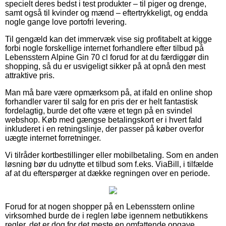
specielt deres bedst i test produkter – til piger og drenge,
samt også til kvinder og mænd – eftertrykkeligt, og endda
nogle gange love portofri levering.
Til gengæld kan det immervæk vise sig profitabelt at kigge
forbi nogle forskellige internet forhandlere efter tilbud på
Lebensstern Alpine Gin 70 cl forud for at du færdiggør din
shopping, så du er usvigeligt sikker på at opnå den mest
attraktive pris.
Man må bare være opmærksom på, at ifald en online shop
forhandler varer til salg for en pris der er helt fantastisk
fordelagtig, burde det ofte være et tegn på en svindel
webshop. Køb med gængse betalingskort er i hvert fald
inkluderet i en retningslinje, der passer på køber overfor
uægte internet forretninger.
Vi tilråder kortbestillinger eller mobilbetaling. Som en anden
løsning bør du udnytte et tilbud som f.eks. ViaBill, i tilfælde
af at du efterspørger at dække regningen over en periode.
Forud for at nogen shopper på en Lebensstern online
virksomhed burde de i reglen løbe igennem netbutikkens
regler, det er dog for det meste en omfattende opgave.