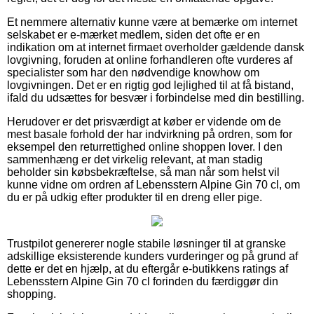
Et nemmere alternativ kunne være at bemærke om internet
selskabet er e-mærket medlem, siden det ofte er en
indikation om at internet firmaet overholder gældende dansk
lovgivning, foruden at online forhandleren ofte vurderes af
specialister som har den nødvendige knowhow om
lovgivningen. Det er en rigtig god lejlighed til at få bistand,
ifald du udsættes for besvær i forbindelse med din bestilling.
Herudover er det prisværdigt at køber er vidende om de
mest basale forhold der har indvirkning på ordren, som for
eksempel den returrettighed online shoppen lover. I den
sammenhæng er det virkelig relevant, at man stadig
beholder sin købsbekræftelse, så man når som helst vil
kunne vidne om ordren af Lebensstern Alpine Gin 70 cl, om
du er på udkig efter produkter til en dreng eller pige.
Trustpilot genererer nogle stabile løsninger til at granske
adskillige eksisterende kunders vurderinger og på grund af
dette er det en hjælp, at du eftergår e-butikkens ratings af
Lebensstern Alpine Gin 70 cl forinden du færdiggør din
shopping.