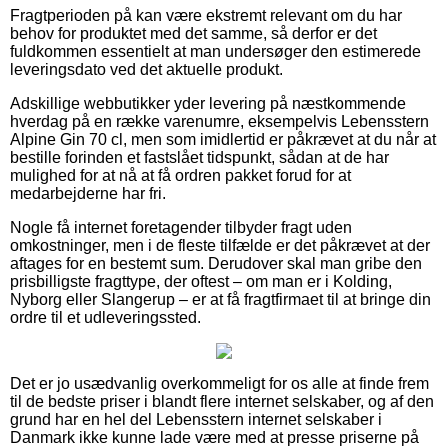
Fragtperioden på kan være ekstremt relevant om du har
behov for produktet med det samme, så derfor er det
fuldkommen essentielt at man undersøger den estimerede
leveringsdato ved det aktuelle produkt.
Adskillige webbutikker yder levering på næstkommende
hverdag på en række varenumre, eksempelvis Lebensstern
Alpine Gin 70 cl, men som imidlertid er påkrævet at du når at
bestille forinden et fastslået tidspunkt, sådan at de har
mulighed for at nå at få ordren pakket forud for at
medarbejderne har fri.
Nogle få internet foretagender tilbyder fragt uden
omkostninger, men i de fleste tilfælde er det påkrævet at der
aftages for en bestemt sum. Derudover skal man gribe den
prisbilligste fragttype, der oftest – om man er i Kolding,
Nyborg eller Slangerup – er at få fragtfirmaet til at bringe din
ordre til et udleveringssted.
Det er jo usædvanlig overkommeligt for os alle at finde frem
til de bedste priser i blandt flere internet selskaber, og af den
grund har en hel del Lebensstern internet selskaber i
Danmark ikke kunne lade være med at presse priserne på