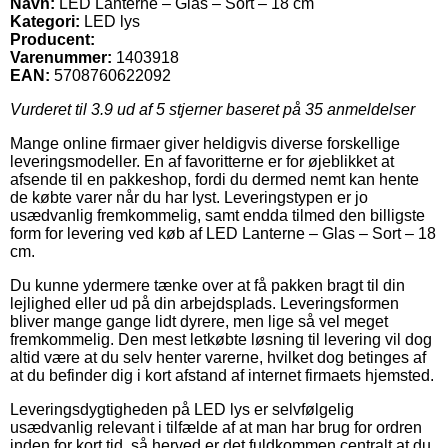
Navn:
LED Lanterne – Glas – Sort – 18 cm
Kategori:
LED lys
Producent:
Varenummer:
1403918
EAN:
5708760622092
Vurderet til
3.9
ud af 5 stjerner baseret på
35
anmeldelser
Mange online firmaer giver heldigvis diverse forskellige
leveringsmodeller. En af favoritterne er for øjeblikket at
afsende til en pakkeshop, fordi du dermed nemt kan hente
de købte varer når du har lyst. Leveringstypen er jo
usædvanlig fremkommelig, samt endda tilmed den billigste
form for levering ved køb af LED Lanterne – Glas – Sort – 18
cm.
Du kunne ydermere tænke over at få pakken bragt til din
lejlighed eller ud på din arbejdsplads. Leveringsformen
bliver mange gange lidt dyrere, men lige så vel meget
fremkommelig. Den mest letkøbte løsning til levering vil dog
altid være at du selv henter varerne, hvilket dog betinges af
at du befinder dig i kort afstand af internet firmaets hjemsted.
Leveringsdygtigheden på LED lys er selvfølgelig
usædvanlig relevant i tilfælde af at man har brug for ordren
inden for kort tid, så herved er det fuldkommen centralt at du