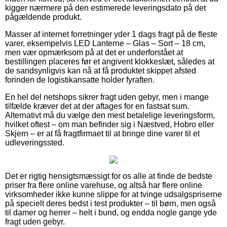
kigger nærmere på den estimerede leveringsdato på det
pågældende produkt.
Masser af internet forretninger yder 1 dags fragt på de fleste
varer, eksempelvis LED Lanterne – Glas – Sort – 18 cm,
men vær opmærksom på at det er underforstået at
bestillingen placeres før et angivent klokkeslæt, således at
de sandsynligvis kan nå at få produktet skippet afsted
forinden de logistikansatte holder fyraften.
En hel del netshops sikrer fragt uden gebyr, men i mange
tilfælde kræver det at der aftages for en fastsat sum.
Alternativt må du vælge den mest betalelige leveringsform,
hvilket oftest – om man befinder sig i Næstved, Hobro eller
Skjern – er at få fragtfirmaet til at bringe dine varer til et
udleveringssted.
Det er rigtig hensigtsmæssigt for os alle at finde de bedste
priser fra flere online varehuse, og altså har flere online
virksomheder ikke kunne slippe for at tvinge udsalgspriserne
på specielt deres bedst i test produkter – til børn, men også
til damer og herrer – helt i bund, og endda nogle gange yde
fragt uden gebyr.