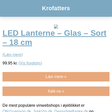
Krofatters
LED Lanterne – Glas – Sort
– 18 cm
(Læs mere)
99.95
kr.
(Vis fragtpris)
Læs mere »
Køb nu »
De mest populære vinwebshops i øjeblikket er
OttoSuenson.dk
,
JyskVin.dk
,
Densidsteflaske.dk
og