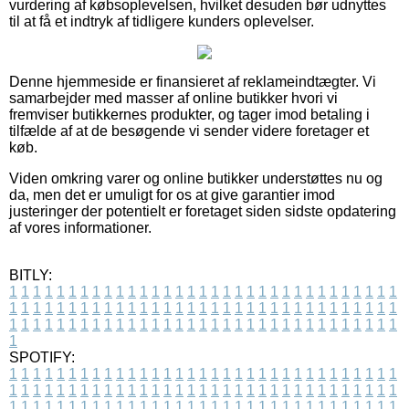
vurdering af købsoplevelsen, hvilket desuden bør udnyttes
til at få et indtryk af tidligere kunders oplevelser.
Denne hjemmeside er finansieret af reklameindtægter. Vi
samarbejder med masser af online butikker hvori vi
fremviser butikkernes produkter, og tager imod betaling i
tilfælde af at de besøgende vi sender videre foretager et
køb.
Viden omkring varer og online butikker understøttes nu og
da, men det er umuligt for os at give garantier imod
justeringer der potentielt er foretaget siden sidste opdatering
af vores informationer.
BITLY:
1
1
1
1
1
1
1
1
1
1
1
1
1
1
1
1
1
1
1
1
1
1
1
1
1
1
1
1
1
1
1
1
1
1
1
1
1
1
1
1
1
1
1
1
1
1
1
1
1
1
1
1
1
1
1
1
1
1
1
1
1
1
1
1
1
1
1
1
1
1
1
1
1
1
1
1
1
1
1
1
1
1
1
1
1
1
1
1
1
1
1
1
1
1
1
1
1
1
1
1
SPOTIFY:
1
1
1
1
1
1
1
1
1
1
1
1
1
1
1
1
1
1
1
1
1
1
1
1
1
1
1
1
1
1
1
1
1
1
1
1
1
1
1
1
1
1
1
1
1
1
1
1
1
1
1
1
1
1
1
1
1
1
1
1
1
1
1
1
1
1
1
1
1
1
1
1
1
1
1
1
1
1
1
1
1
1
1
1
1
1
1
1
1
1
1
1
1
1
1
1
1
1
1