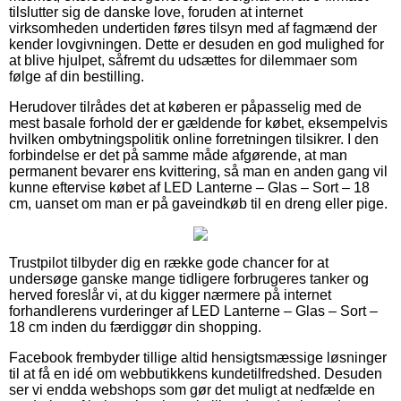
tilslutter sig de danske love, foruden at internet
virksomheden undertiden føres tilsyn med af fagmænd der
kender lovgivningen. Dette er desuden en god mulighed for
at blive hjulpet, såfremt du udsættes for dilemmaer som
følge af din bestilling.
Herudover tilrådes det at køberen er påpasselig med de
mest basale forhold der er gældende for købet, eksempelvis
hvilken ombytningspolitik online forretningen tilsikrer. I den
forbindelse er det på samme måde afgørende, at man
permanent bevarer ens kvittering, så man en anden gang vil
kunne eftervise købet af LED Lanterne – Glas – Sort – 18
cm, uanset om man er på gaveindkøb til en dreng eller pige.
Trustpilot tilbyder dig en række gode chancer for at
undersøge ganske mange tidligere forbrugeres tanker og
herved foreslår vi, at du kigger nærmere på internet
forhandlerens vurderinger af LED Lanterne – Glas – Sort –
18 cm inden du færdiggør din shopping.
Facebook frembyder tillige altid hensigtsmæssige løsninger
til at få en idé om webbutikkens kundetilfredshed. Desuden
ser vi endda webshops som gør det muligt at nedfælde en