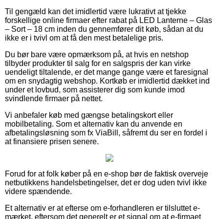
Til gengæld kan det imidlertid være lukrativt at tjekke
forskellige online firmaer efter rabat på LED Lanterne – Glas
– Sort – 18 cm inden du gennemfører dit køb, sådan at du
ikke er i tvivl om at få den mest betalelige pris.
Du bør bare være opmærksom på, at hvis en netshop
tilbyder produkter til salg for en salgspris der kan virke
uendeligt tiltalende, er det mange gange være et faresignal
om en snydagtig webshop. Kortkøb er imidlertid dækket ind
under et lovbud, som assisterer dig som kunde imod
svindlende firmaer på nettet.
Vi anbefaler køb med gængse betalingskort eller
mobilbetaling. Som et alternativ kan du anvende en
afbetalingsløsning som fx ViaBill, såfremt du ser en fordel i
at finansiere prisen senere.
Forud for at folk køber på en e-shop bør de faktisk overveje
netbutikkens handelsbetingelser, det er dog uden tvivl ikke
videre spændende.
Et alternativ er at efterse om e-forhandleren er tilsluttet e-
mærket, eftersom det generelt er et signal om at e-firmaet