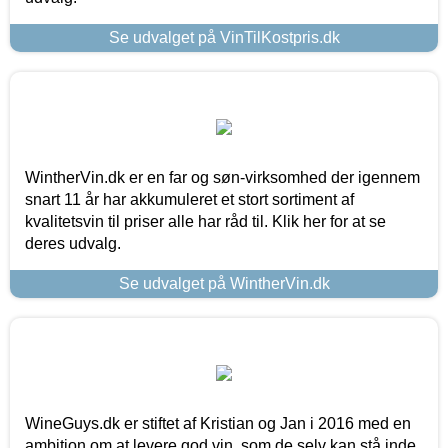
Se udvalget på VinTilKostpris.dk
WintherVin.dk er en far og søn-virksomhed der igennem
snart 11 år har akkumuleret et stort sortiment af
kvalitetsvin til priser alle har råd til. Klik her for at se
deres udvalg.
Se udvalget på WintherVin.dk
WineGuys.dk er stiftet af Kristian og Jan i 2016 med en
ambition om at levere god vin, som de selv kan stå inde