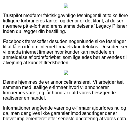
Trustpilot medfører faktisk gavnlige løsninger til at tolke flere
tidligere forbrugeres tanker og derfor er det klogt, at du ser
nærmere på e-forhandlerens anmeldelser af Legacy Pilsner
inden du lægger din bestilling.
Facebook fremskaffer desuden nogenlunde sikre løsninger
til at få en idé om internet firmaets kundefokus. Desuden ser
vi endda internet firmaer hvor kunder kan meddele en
anmeldelse af ordreforløbet, som ligeledes bør anvendes til
afvejning af kundetilfredsheden.
Denne hjemmeside er annoncefinansieret. Vi arbejder tæt
sammen med utallige e-firmaer hvori vi annoncerer
firmaernes varer, og får honorar ifald vores besøgende
realiserer en handel.
Informationer angående varer og e-firmaer ajourføres nu og
da, men der gives ikke garantier imod ændringer der er
blevet implementeret efter seneste opdatering af vores data.