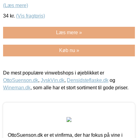
(Læs mere)
34
kr.
(Vis fragtpris)
Læs mere »
Køb nu »
De mest populære vinwebshops i øjeblikket er
OttoSuenson.dk
,
JyskVin.dk
,
Densidsteflaske.dk
og
Wineman.dk
, som alle har et stort sortiment til gode priser.
OttoSuenson.dk er et vinfirma, der har fokus på vine i