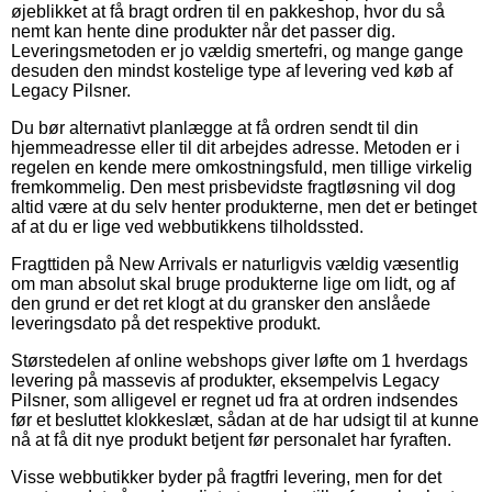
øjeblikket at få bragt ordren til en pakkeshop, hvor du så
nemt kan hente dine produkter når det passer dig.
Leveringsmetoden er jo vældig smertefri, og mange gange
desuden den mindst kostelige type af levering ved køb af
Legacy Pilsner.
Du bør alternativt planlægge at få ordren sendt til din
hjemmeadresse eller til dit arbejdes adresse. Metoden er i
regelen en kende mere omkostningsfuld, men tillige virkelig
fremkommelig. Den mest prisbevidste fragtløsning vil dog
altid være at du selv henter produkterne, men det er betinget
af at du er lige ved webbutikkens tilholdssted.
Fragttiden på New Arrivals er naturligvis vældig væsentlig
om man absolut skal bruge produkterne lige om lidt, og af
den grund er det ret klogt at du gransker den anslåede
leveringsdato på det respektive produkt.
Størstedelen af online webshops giver løfte om 1 hverdags
levering på massevis af produkter, eksempelvis Legacy
Pilsner, som alligevel er regnet ud fra at ordren indsendes
før et besluttet klokkeslæt, sådan at de har udsigt til at kunne
nå at få dit nye produkt betjent før personalet har fyraften.
Visse webbutikker byder på fragtfri levering, men for det