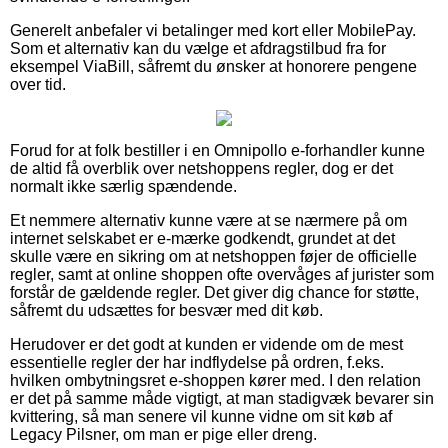
Generelt anbefaler vi betalinger med kort eller MobilePay.
Som et alternativ kan du vælge et afdragstilbud fra for
eksempel ViaBill, såfremt du ønsker at honorere pengene
over tid.
Forud for at folk bestiller i en Omnipollo e-forhandler kunne
de altid få overblik over netshoppens regler, dog er det
normalt ikke særlig spændende.
Et nemmere alternativ kunne være at se nærmere på om
internet selskabet er e-mærke godkendt, grundet at det
skulle være en sikring om at netshoppen føjer de officielle
regler, samt at online shoppen ofte overvåges af jurister som
forstår de gældende regler. Det giver dig chance for støtte,
såfremt du udsættes for besvær med dit køb.
Herudover er det godt at kunden er vidende om de mest
essentielle regler der har indflydelse på ordren, f.eks.
hvilken ombytningsret e-shoppen kører med. I den relation
er det på samme måde vigtigt, at man stadigvæk bevarer sin
kvittering, så man senere vil kunne vidne om sit køb af
Legacy Pilsner, om man er pige eller dreng.