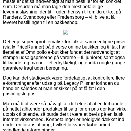
meste er det så nødvendigt at man bestiller for en konkret
sum. Desuden må man tage den mest betalelige
leveringsløsning, der tit – uden hensyn til om du er tæt på
Randers, Svendborg eller Fredensborg – vil blive at få
leveret bestillingen til en pakkeshop.
Det er jo super uproblematisk for folk at sammenligne priser
(via fx PriceRunner) på diverse online butikker, og til tak har
flertallet af Omnipollo e-butikker fundet det nødvendigt at
stampe udsalgspriserne på varerne – til juniorer, samt også
til kvinder og mænd – eftertrykkeligt, og endda nogle gange
garantere fragt uden beregning.
Dog kan det stadigvæk være fordelagtigt at kontrollere flere
e-forretninger efter udsalg på Legacy Pilsner forinden du
handler, således at man er sikker på at få fat i den
prisbilligste pris.
Man må blot være så påvagt, at i tilfælde af at en forhandler
på nettet afhænder produkter til salg for en pris der kan virke
utopisk tiltalende, så burde det tit være et bevis på en falsk
internet virksomhed. Kortbetalinger er heldigvis dækket ind
under en foranstaltning, hvilket forsvarer køber imod
svindlende e-forretninger.