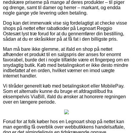
nedskære priserne på mange af deres produkter – til piger
og drenge, samt til damer og herrer – markant, og endda
nogle gange yde levering uden betaling.
Dog kan det immervæk vise sig fordelagtigt at checke visse
shops på nettet efter rabatkoder på Legnoart Reggio
Ostesæt lyst træ forud for at du gennemfører din bestilling,
sådan at du er skråsikker på at få fat i den billigste pris.
Man må bare ikke glemme, at ifald en shop på nettet
afhænder et produkt til en salgspris der anses for enormt
favorabel, burde det i nogle tilfælde være et fingerpeg om en
snydagtig butik. Køb med betalingskort er ikke desto mindre
indbefattet af en orden, hvilket værner en imod uægte
internet handler.
Vi tilråder generelt køb med betalingskort eller MobilePay.
Som et alternativ kunne du bruge et afdragstilbud fra
eksempelvis ViaBill, ifald du ønsker at honorere regningen
over en længere periode.
Forud for at folk køber hos en Legnoart shop på nettet kan
man egentlig få overblik over webbutikkens handelsaftale,
dog er det almindeligvis en tidskrævende opgave.