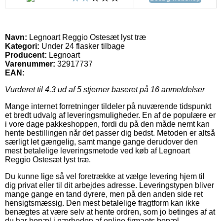
Navn:
Legnoart Reggio Ostesæt lyst træ
Kategori:
Under 24 flasker tilbage
Producent:
Legnoart
Varenummer:
32917737
EAN:
Vurderet til
4.3
ud af 5 stjerner baseret på
16
anmeldelser
Mange internet forretninger tildeler på nuværende tidspunkt
et bredt udvalg af leveringsmuligheder. En af de populære er
i vore dage pakkeshoppen, fordi du på den måde nemt kan
hente bestillingen når det passer dig bedst. Metoden er altså
særligt let gængelig, samt mange gange derudover den
mest betalelige leveringsmetode ved køb af Legnoart
Reggio Ostesæt lyst træ.
Du kunne lige så vel foretrække at vælge levering hjem til
dig privat eller til dit arbejdes adresse. Leveringstypen bliver
mange gange en tand dyrere, men på den anden side ret
hensigtsmæssig. Den mest betalelige fragtform kan ikke
benægtes at være selv at hente ordren, som jo betinges af at
du har bopæl i nærheden af online firmaets bopæl.