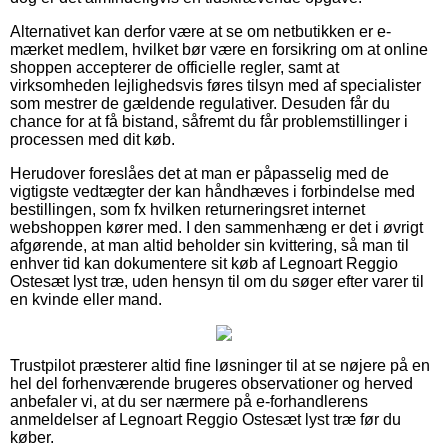
Alternativet kan derfor være at se om netbutikken er e-
mærket medlem, hvilket bør være en forsikring om at online
shoppen accepterer de officielle regler, samt at
virksomheden lejlighedsvis føres tilsyn med af specialister
som mestrer de gældende regulativer. Desuden får du
chance for at få bistand, såfremt du får problemstillinger i
processen med dit køb.
Herudover foreslåes det at man er påpasselig med de
vigtigste vedtægter der kan håndhæves i forbindelse med
bestillingen, som fx hvilken returneringsret internet
webshoppen kører med. I den sammenhæng er det i øvrigt
afgørende, at man altid beholder sin kvittering, så man til
enhver tid kan dokumentere sit køb af Legnoart Reggio
Ostesæt lyst træ, uden hensyn til om du søger efter varer til
en kvinde eller mand.
Trustpilot præsterer altid fine løsninger til at se nøjere på en
hel del forhenværende brugeres observationer og herved
anbefaler vi, at du ser nærmere på e-forhandlerens
anmeldelser af Legnoart Reggio Ostesæt lyst træ før du
køber.