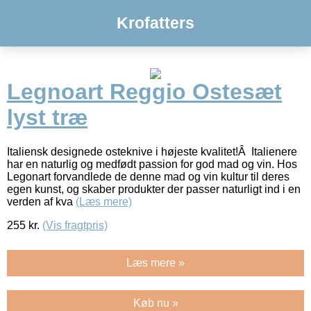
Krofatters
Legnoart Reggio Ostesæt
lyst træ
Italiensk designede osteknive i højeste kvalitet!Â Italienere
har en naturlig og medfødt passion for god mad og vin. Hos
Legonart forvandlede de denne mad og vin kultur til deres
egen kunst, og skaber produkter der passer naturligt ind i en
verden af kva
(Læs mere)
255
kr.
(Vis fragtpris)
Læs mere »
Køb nu »