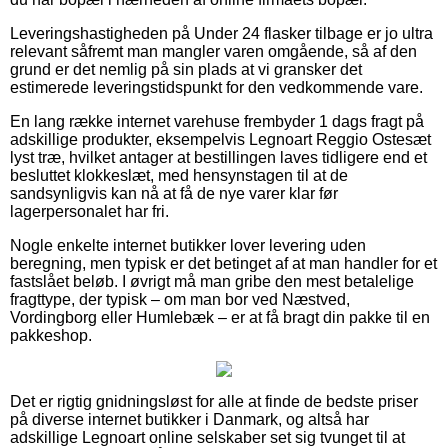
Leveringshastigheden på Under 24 flasker tilbage er jo ultra
relevant såfremt man mangler varen omgående, så af den
grund er det nemlig på sin plads at vi gransker det
estimerede leveringstidspunkt for den vedkommende vare.
En lang række internet varehuse frembyder 1 dags fragt på
adskillige produkter, eksempelvis Legnoart Reggio Ostesæt
lyst træ, hvilket antager at bestillingen laves tidligere end et
besluttet klokkeslæt, med hensynstagen til at de
sandsynligvis kan nå at få de nye varer klar før
lagerpersonalet har fri.
Nogle enkelte internet butikker lover levering uden
beregning, men typisk er det betinget af at man handler for et
fastslået beløb. I øvrigt må man gribe den mest betalelige
fragttype, der typisk – om man bor ved Næstved,
Vordingborg eller Humlebæk – er at få bragt din pakke til en
pakkeshop.
Det er rigtig gnidningsløst for alle at finde de bedste priser
på diverse internet butikker i Danmark, og altså har
adskillige Legnoart online selskaber set sig tvunget til at