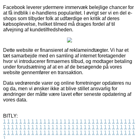
Facebook leverer ydermere immervæk belejlige chancer for
at få indblik i e-handlens popularitet. I øvrigt ser vi en del e-
shops som tilbyder folk at udfærdige en kritik af deres
købsoplevelse, hvilket tilmed må drages fordel af til
afvejning af kundetilfredsheden.
Dette website er finansieret af reklameindtægter. Vi har et
tæt samarbejde med en samling af internet foretagender
hvor vi introducerer firmaernes tilbud, og modtager betaling
under forudsætning af at en af de besøgende på vores
website gennemfører en transaktion.
Data vedrørende varer og online forretninger opdateres nu
og da, men vi ønsker ikke at blive stillet ansvarlig for
ændringer der måtte være lavet efter seneste opdatering af
vores data.
BITLY:
1
1
1
1
1
1
1
1
1
1
1
1
1
1
1
1
1
1
1
1
1
1
1
1
1
1
1
1
1
1
1
1
1
1
1
1
1
1
1
1
1
1
1
1
1
1
1
1
1
1
1
1
1
1
1
1
1
1
1
1
1
1
1
1
1
1
1
1
1
1
1
1
1
1
1
1
1
1
1
1
1
1
1
1
1
1
1
1
1
1
1
1
1
1
1
1
1
1
1
1