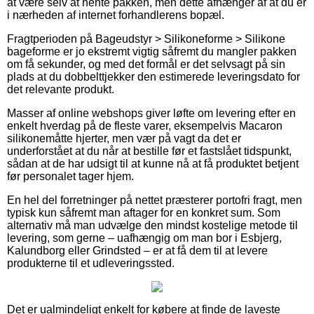
at være selv at hente pakken, men dette afhænger af at du er
i nærheden af internet forhandlerens bopæl.
Fragtperioden på Bageudstyr > Silikoneforme > Silikone
bageforme er jo ekstremt vigtig såfremt du mangler pakken
om få sekunder, og med det formål er det selvsagt på sin
plads at du dobbelttjekker den estimerede leveringsdato for
det relevante produkt.
Masser af online webshops giver løfte om levering efter en
enkelt hverdag på de fleste varer, eksempelvis Macaron
silikonemåtte hjerter, men vær på vagt da det er
underforstået at du når at bestille før et fastslået tidspunkt,
sådan at de har udsigt til at kunne nå at få produktet betjent
før personalet tager hjem.
En hel del forretninger på nettet præsterer portofri fragt, men
typisk kun såfremt man aftager for en konkret sum. Som
alternativ må man udvælge den mindst kostelige metode til
levering, som gerne – uafhængig om man bor i Esbjerg,
Kalundborg eller Grindsted – er at få dem til at levere
produkterne til et udleveringssted.
Det er ualmindeligt enkelt for købere at finde de laveste