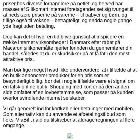
priser hos diverse forhandlere på nettet, og herved har
masser af Silikomart internet foretagender set sig tvunget til
at nedskære priserne på varerne – til babyer og børn, og
tillige også til voksne – betragteligt, og endda nogle gange
yde fragt uden betaling.
Dog kan det til hver en tid blive gunstigt at inspicere en
række internet virksomheder i Danmark efter rabat på
Macaron silikonemåtte hjerter forinden du gennemfører din
handel, således at du er skudsikker på at få fat i den mest
attraktive pris.
Man bør lige meget hvad ikke undervurdere, at i tilfælde af at
en butik annoncerer produkter for en pris som er
besynderligt billig, bør det i nogle tilfælde være et signal om
en falsk online butik. Shopping med kort er på den anden
side omfattet af en lovbestemmelse, som passer på kunden
overfor svindlende internet selskaber.
Vi går generelt ind for kortkøb eller betalinger med mobilen.
Som alternativ kan du anvende et afbetalingstilbud som
f.eks. ViaBill, ifald du tilstræber at afdrage regningen af flere
omgange.