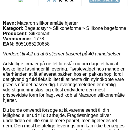
Navn:
Macaron silikonemåtte hjerter
Kategori:
Bageudstyr > Silikoneforme > Silikone bageforme
Producent:
Silikomart
Varenummer:
1778
EAN:
8051085200658
Vurderet til
4.2
ud af 5 stjerner baseret på
40
anmeldelser
Adskillige firmaer på nettet foreslår nu om dage et hav af
forskellige løsninger til levering. Førstevalget hos mange er
efterhånden at få afleveret pakken hos en pakkeshop, fordi
det giver dig fuld fleksibilitet til at hente din nyindkøbte vare
præcis når det passer dig. Leveringsmetoden er nemlig
yderst gnidningsløs, og oftest endvidere den mest
prisbevidste form for fragt ved køb af Macaron silikonemåtte
hjerter.
Du burde omvendt forsøge at få varerne sendt til din
lejlighed eller ud til dit arbejde. Fragtløsningen bliver
undertiden en lille smule mere pebret, men ligeledes ret
nem. Den mest betalelige leveringsform kan ikke benægtes