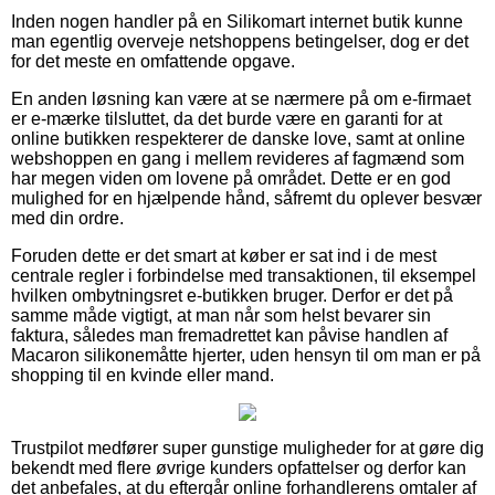
Inden nogen handler på en Silikomart internet butik kunne
man egentlig overveje netshoppens betingelser, dog er det
for det meste en omfattende opgave.
En anden løsning kan være at se nærmere på om e-firmaet
er e-mærke tilsluttet, da det burde være en garanti for at
online butikken respekterer de danske love, samt at online
webshoppen en gang i mellem revideres af fagmænd som
har megen viden om lovene på området. Dette er en god
mulighed for en hjælpende hånd, såfremt du oplever besvær
med din ordre.
Foruden dette er det smart at køber er sat ind i de mest
centrale regler i forbindelse med transaktionen, til eksempel
hvilken ombytningsret e-butikken bruger. Derfor er det på
samme måde vigtigt, at man når som helst bevarer sin
faktura, således man fremadrettet kan påvise handlen af
Macaron silikonemåtte hjerter, uden hensyn til om man er på
shopping til en kvinde eller mand.
Trustpilot medfører super gunstige muligheder for at gøre dig
bekendt med flere øvrige kunders opfattelser og derfor kan
det anbefales, at du eftergår online forhandlerens omtaler af