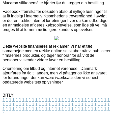
Macaron silikonemåtte hjerter før du lægger din bestilling.
Facebook fremskaffer desuden absolut nyttige løsninger til
at få indsigt i internet virksomhedens troværdighed. I øvrigt
er der en række internet forretninger hvor du kan udfærdige
en anmeldelse af deres købsoplevelse, som lige så vel må
bruges til at fornemme tidligere kunders oplevelser.
Dette website finansieres af reklamer. Vi har et tæt
samarbejde med en række online selskaber når vi publicerer
firmaernes produkter, og tager honorar for så vidt de
personer vi sender videre laver en bestilling.
Orientering om tilbud og internet varehuse i Danmark
ajourføres fra tid til anden, men vi påtager os ikke ansvaret
for forandringer der kan være iværksat siden vi senest
opdaterede websitets oplysninger.
BITLY:
1
1
1
1
1
1
1
1
1
1
1
1
1
1
1
1
1
1
1
1
1
1
1
1
1
1
1
1
1
1
1
1
1
1
1
1
1
1
1
1
1
1
1
1
1
1
1
1
1
1
1
1
1
1
1
1
1
1
1
1
1
1
1
1
1
1
1
1
1
1
1
1
1
1
1
1
1
1
1
1
1
1
1
1
1
1
1
1
1
1
1
1
1
1
1
1
1
1
1