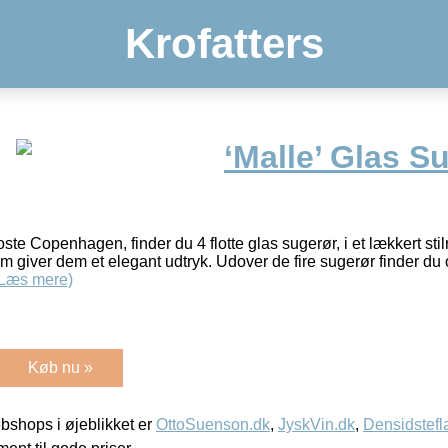
Krofatters
‘Malle’ Glas S
oste Copenhagen, finder du 4 flotte glas sugerør, i et lækkert st
 som giver dem et elegant udtryk. Udover de fire sugerør finder d
(Læs mere)
Køb nu »
shops i øjeblikket er
OttoSuenson.dk
,
JyskVin.dk
,
Densidstefl