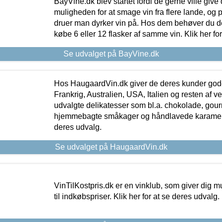
BayVine.dk blev startet fordi de gerne ville give
muligheden for at smage vin fra flere lande, og p
druer man dyrker vin på. Hos dem behøver du der
købe 6 eller 12 flasker af samme vin. Klik her fo
Se udvalget på BayVine.dk
Hos HaugaardVin.dk giver de deres kunder gode
Frankrig, Australien, USA, Italien og resten af v
udvalgte delikatesser som bl.a. chokolade, gourm
hjemmebagte småkager og håndlavede karameller
deres udvalg.
Se udvalget på HaugaardVin.dk
VinTilKostpris.dk er en vinklub, som giver dig m
til indkøbspriser. Klik her for at se deres udvalg.