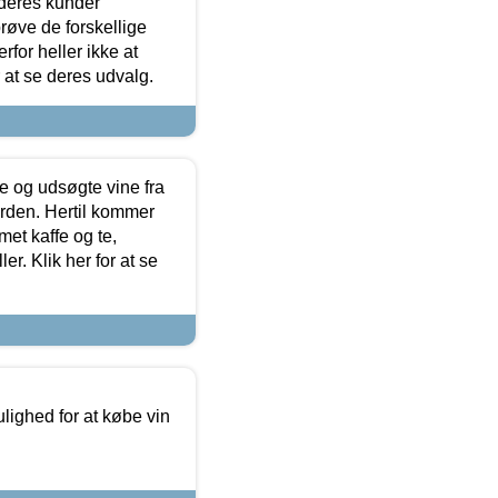
 deres kunder
røve de forskellige
for heller ikke at
r at se deres udvalg.
 og udsøgte vine fra
erden. Hertil kommer
et kaffe og te,
. Klik her for at se
ulighed for at købe vin