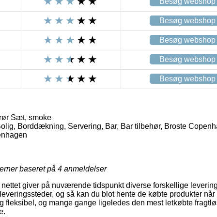
Besøg webshop
Besøg webshop
Besøg webshop
Besøg webshop
Besøg webshop
rør Sæt, smoke
lig, Borddækning, Servering, Bar, Bar tilbehør, Broste Cope
enhagen
jerner baseret på
4
anmeldelser
 nettet giver på nuværende tidspunkt diverse forskellige leveri
leveringssteder, og så kan du blot hente de købte produkter når 
ig fleksibel, og mange gange ligeledes den mest letkøbte fragtlø
e.