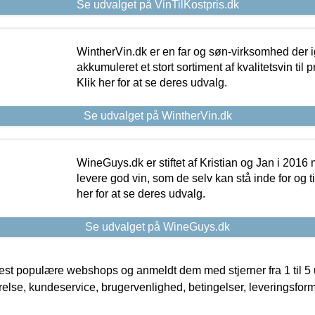
Se udvalget på VinTilKostpris.dk
WintherVin.dk er en far og søn-virksomhed der 
akkumuleret et stort sortiment af kvalitetsvin til pri
Klik her for at se deres udvalg.
Se udvalget på WintherVin.dk
WineGuys.dk er stiftet af Kristian og Jan i 2016
levere god vin, som de selv kan stå inde for og til
her for at se deres udvalg.
Se udvalget på WineGuys.dk
t populære webshops og anmeldt dem med stjerner fra 1 til 5 ud
rrelse, kundeservice, brugervenlighed, betingelser, leveringsfor