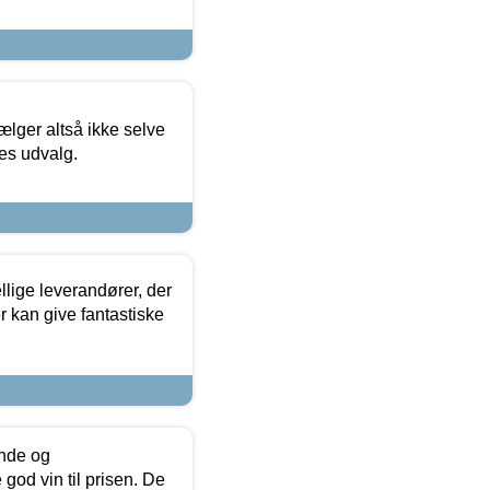
ælger altså ikke selve
res udvalg.
lige leverandører, der
r kan give fantastiske
unde og
od vin til prisen. De