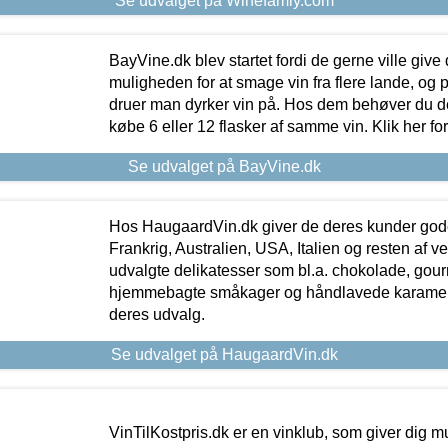
Se udvalget på Winefamly.com
BayVine.dk blev startet fordi de gerne ville give
muligheden for at smage vin fra flere lande, og p
druer man dyrker vin på. Hos dem behøver du der
købe 6 eller 12 flasker af samme vin. Klik her fo
Se udvalget på BayVine.dk
Hos HaugaardVin.dk giver de deres kunder gode
Frankrig, Australien, USA, Italien og resten af v
udvalgte delikatesser som bl.a. chokolade, gourm
hjemmebagte småkager og håndlavede karameller
deres udvalg.
Se udvalget på HaugaardVin.dk
VinTilKostpris.dk er en vinklub, som giver dig m