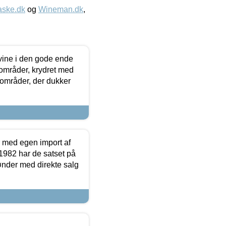
aske.dk
og
Wineman.dk
,
 vine i den gode ende
e områder, krydret med
 områder, der dukker
r med egen import af
i 1982 har de satset på
ønder med direkte salg