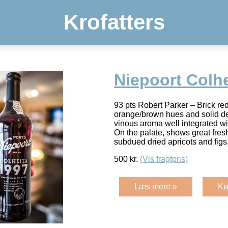
Krofatters
Niepoort Colhe
93 pts Robert Parker – Brick re
orange/brown hues and solid dep
vinous aroma well integrated wit
On the palate, shows great fres
subdued dried apricots and figs
500
kr.
(Vis fragtpris)
Læs mere »
Kø