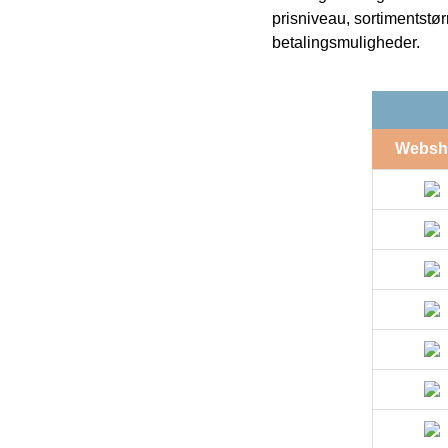
prisniveau, sortimentstø
betalingsmuligheder.
Websh