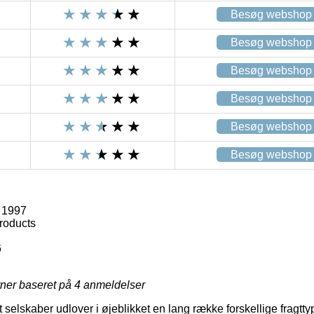
Besøg webshop
Besøg webshop
Besøg webshop
Besøg webshop
Besøg webshop
Besøg webshop
 1997
roducts
6
rner baseret på
4
anmeldelser
elskaber udlover i øjeblikket en lang række forskellige fragttyp