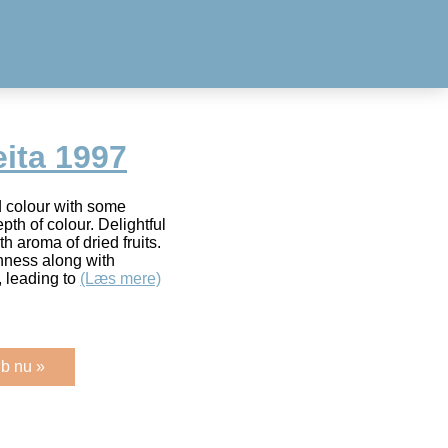
ita 1997
d colour with some
th of colour. Delightful
h aroma of dried fruits.
hness along with
, leading to
(Læs mere)
b nu »