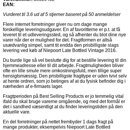
EAN:
Vurderet til
3.6
ud af 5 stjerner baseret på
50
anmeldelser
Flere internet forretninger giver nu om dage mange
forskellige leveringsudgaver. En af favoritterne er p.t. at få
leveret til et udleveringssted, og så afhenter du blot dine nye
varer når der er mulighed for det. Fragtformen er altså
usædvanlig simpel, samt tit endda den prisbilligste slags
levering ved køb af Niepoort Late Bottled Vintage 2016.
Du burde lige så vel beslutte dig for at bestille levering til din
hjemmeadresse eller til dit arbejde. Fragtmuligheden bliver
ofte en lille smule mere omkostningsfuld, men tillige super
hensigtsmæssig. Den prisbilligste fragttype er uden tvivl selv
at hente ordren, som jo betinges af at du fysisk befinder dig i
nærheden af e-firmaets lager.
Fragtperioden på Best Selling Products er jo temmelig vital
ifald du skal bruge varerne omgående, og med det formål er
det i sandhed væsentligt at du finder leveringstiden på den
aktuelle vare.
En del forretninger på nettet frembyder 1 dags fragt på
mange produkter, eksempelvis Niepoort Late Bottled