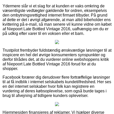
Ydermere slår vi et slag for at kunden er vaks omkring de
væsentligste vedtægter gældende for ordren, eksempelvis
den ombytningsrettighed internet firmaet tilbyder. På grund
af dette er det i øvrigt afgørende, at man altid bibeholder ens
kvittering på e-mail, så man senere vil kunne vidne om købet
af Niepoort Late Bottled Vintage 2016, uafhængig om du er
på udkig efter varer til en voksen eller et barn.
Trustpilot frembyder fuldstændig ønskværdige løsninger til at
inspicere en hel del øvrige konsumenters synspunkter og
derfor tilrådes det, at du vurderer online webshoppens kritik
af Niepoort Late Bottled Vintage 2016 forud for at du
shopper.
Facebook forærer dig derudover flere fortræffelige løsninger
til at få indblik i internet selskabets kundetilfredshed. Her ses
en del internet selskaber hvor folk kan registrere en
vurdering af deres købsoplevelse, som også burde tages i
brug til afvejning af tidligere kunders oplevelser.
Hjemmesiden finansieres af reklamer. Vi hjælper diverse