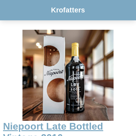
Krofatters
Niepoort Late Bottled