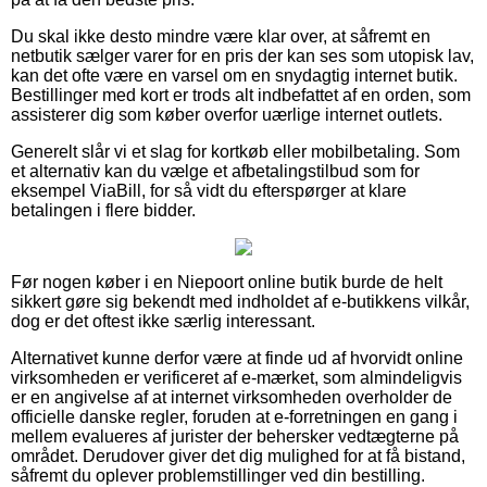
Du skal ikke desto mindre være klar over, at såfremt en
netbutik sælger varer for en pris der kan ses som utopisk lav,
kan det ofte være en varsel om en snydagtig internet butik.
Bestillinger med kort er trods alt indbefattet af en orden, som
assisterer dig som køber overfor uærlige internet outlets.
Generelt slår vi et slag for kortkøb eller mobilbetaling. Som
et alternativ kan du vælge et afbetalingstilbud som for
eksempel ViaBill, for så vidt du efterspørger at klare
betalingen i flere bidder.
Før nogen køber i en Niepoort online butik burde de helt
sikkert gøre sig bekendt med indholdet af e-butikkens vilkår,
dog er det oftest ikke særlig interessant.
Alternativet kunne derfor være at finde ud af hvorvidt online
virksomheden er verificeret af e-mærket, som almindeligvis
er en angivelse af at internet virksomheden overholder de
officielle danske regler, foruden at e-forretningen en gang i
mellem evalueres af jurister der behersker vedtægterne på
området. Derudover giver det dig mulighed for at få bistand,
såfremt du oplever problemstillinger ved din bestilling.