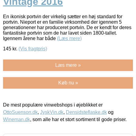
Vintage 2016
En ikonisk portvin der virkelig sætter en høj standard for
portvin. Nieport er en familie virksomhed der igennem 5
generationener har produceret portvin. De er kendt for deres
fantastiske portvin som de har lavet siden 1800-tallet.
Igennem årene har både
(Læs mere)
145
kr.
(Vis fragtpris)
Læs mere »
Køb nu »
De mest populære vinwebshops i øjeblikket er
OttoSuenson.dk
,
JyskVin.dk
,
Densidsteflaske.dk
og
Wineman.dk
, som alle har et stort sortiment til gode priser.