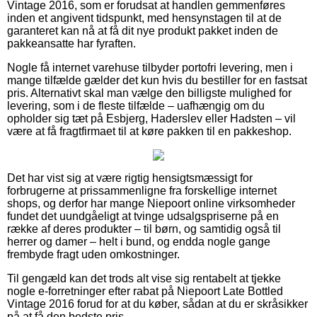
Vintage 2016, som er forudsat at handlen gemmenføres
inden et angivent tidspunkt, med hensynstagen til at de
garanteret kan nå at få dit nye produkt pakket inden de
pakkeansatte har fyraften.
Nogle få internet varehuse tilbyder portofri levering, men i
mange tilfælde gælder det kun hvis du bestiller for en fastsat
pris. Alternativt skal man vælge den billigste mulighed for
levering, som i de fleste tilfælde – uafhængig om du
opholder sig tæt på Esbjerg, Haderslev eller Hadsten – vil
være at få fragtfirmaet til at køre pakken til en pakkeshop.
Det har vist sig at være rigtig hensigtsmæssigt for
forbrugerne at prissammenligne fra forskellige internet
shops, og derfor har mange Niepoort online virksomheder
fundet det uundgåeligt at tvinge udsalgspriserne på en
række af deres produkter – til børn, og samtidig også til
herrer og damer – helt i bund, og endda nogle gange
frembyde fragt uden omkostninger.
Til gengæld kan det trods alt vise sig rentabelt at tjekke
nogle e-forretninger efter rabat på Niepoort Late Bottled
Vintage 2016 forud for at du køber, sådan at du er skråsikker
på at få den bedste pris.