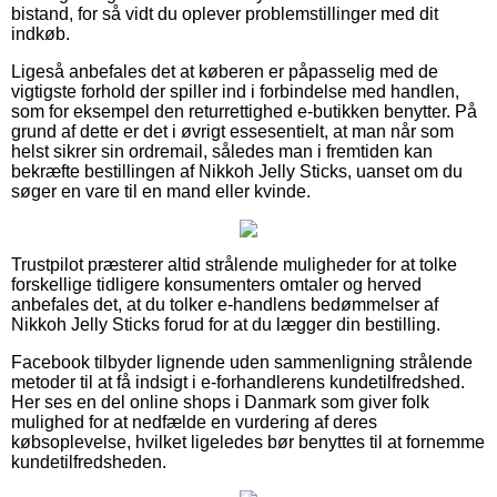
bistand, for så vidt du oplever problemstillinger med dit
indkøb.
Ligeså anbefales det at køberen er påpasselig med de
vigtigste forhold der spiller ind i forbindelse med handlen,
som for eksempel den returrettighed e-butikken benytter. På
grund af dette er det i øvrigt essesentielt, at man når som
helst sikrer sin ordremail, således man i fremtiden kan
bekræfte bestillingen af Nikkoh Jelly Sticks, uanset om du
søger en vare til en mand eller kvinde.
Trustpilot præsterer altid strålende muligheder for at tolke
forskellige tidligere konsumenters omtaler og herved
anbefales det, at du tolker e-handlens bedømmelser af
Nikkoh Jelly Sticks forud for at du lægger din bestilling.
Facebook tilbyder lignende uden sammenligning strålende
metoder til at få indsigt i e-forhandlerens kundetilfredshed.
Her ses en del online shops i Danmark som giver folk
mulighed for at nedfælde en vurdering af deres
købsoplevelse, hvilket ligeledes bør benyttes til at fornemme
kundetilfredsheden.