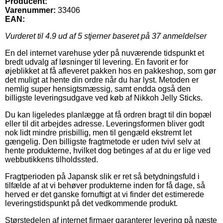
Producent:
Varenummer:
33406
EAN:
Vurderet til
4.9
ud af 5 stjerner baseret på
37
anmeldelser
En del internet varehuse yder på nuværende tidspunkt et
bredt udvalg af løsninger til levering. En favorit er for
øjeblikket at få afleveret pakken hos en pakkeshop, som gør
det muligt at hente din ordre når du har lyst. Metoden er
nemlig super hensigtsmæssig, samt endda også den
billigste leveringsudgave ved køb af Nikkoh Jelly Sticks.
Du kan ligeledes planlægge at få ordren bragt til din bopæl
eller til dit arbejdes adresse. Leveringsformen bliver godt
nok lidt mindre prisbillig, men til gengæld ekstremt let
gængelig. Den billigste fragtmetode er uden tvivl selv at
hente produkterne, hvilket dog betinges af at du er lige ved
webbutikkens tilholdssted.
Fragtperioden på Japansk slik er ret så betydningsfuld i
tilfælde af at vi behøver produkterne inden for få dage, så
herved er det ganske fornuftigt at vi finder det estimerede
leveringstidspunkt på det vedkommende produkt.
Størstedelen af internet firmaer garanterer levering på næste