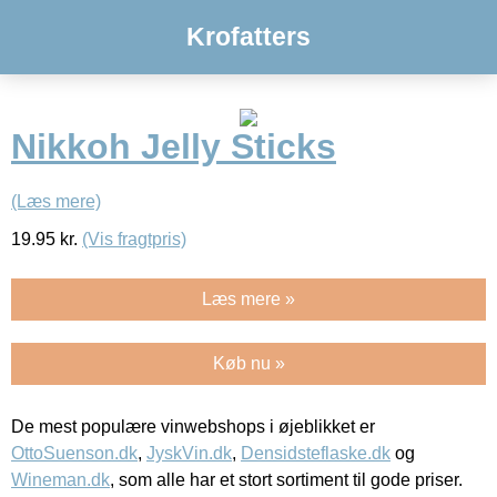
Krofatters
Nikkoh Jelly Sticks
(Læs mere)
19.95
kr.
(Vis fragtpris)
Læs mere »
Køb nu »
De mest populære vinwebshops i øjeblikket er
OttoSuenson.dk
,
JyskVin.dk
,
Densidsteflaske.dk
og
Wineman.dk
, som alle har et stort sortiment til gode priser.