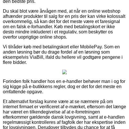
den bedste pris.
Du skal blot være årvågen med, at når en online webshop
afhænder produkter til salg for en pris der kan virke kolossalt
overkommelig, så kan det for det meste være et faresignal
om en falsk e-forhandler. Køb med betalingskort er ikke
desto mindre inkluderet i et regulativ, som beskytter os
overfor uoprigtige online shops.
Vi tilråder køb med betalingskort eller MobilePay. Som en
anden løsning bør du drage fordel af en løsning som
eksempelvis ViaBill, ifald du hellere vil godtgøre pengene i
flere bidder.
Forinden folk handler hos en e-handler behøver man i og for
sig kigge på e-butikkens regler, dog er det for det meste en
omfattende opgave.
Et alternativt forslag kunne være at se nærmere på om
internet firmaet er verificeret af e-mærket, eftersom det længe
har været en tilkendegivelse af at e-forretningen
efterkommer gældende dansk lovgivning, samt at e-handlen
regelmæssigt kontrolleres af fagfolk der har ekspertise inden
for lovgivningen. Derudover tilbydes du chance for at få