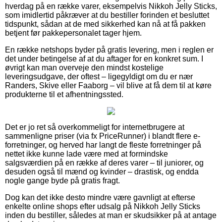
hverdag på en række varer, eksempelvis Nikkoh Jelly Sticks,
som imidlertid påkræver at du bestiller forinden et besluttet
tidspunkt, sådan at de med sikkerhed kan nå at få pakken
betjent før pakkepersonalet tager hjem.
En række netshops byder på gratis levering, men i reglen er
det under betingelse af at du aftager for en konkret sum. I
øvrigt kan man overveje den mindst kostelige
leveringsudgave, der oftest – ligegyldigt om du er nær
Randers, Skive eller Faaborg – vil blive at få dem til at køre
produkterne til et afhentningssted.
Det er jo ret så overkommeligt for internetbrugere at
sammenligne priser (via fx PriceRunner) i blandt flere e-
forretninger, og herved har langt de fleste forretninger på
nettet ikke kunne lade være med at formindske
salgsværdien på en række af deres varer – til juniorer, og
desuden også til mænd og kvinder – drastisk, og endda
nogle gange byde på gratis fragt.
Dog kan det ikke desto mindre være gavnligt at efterse
enkelte online shops efter udsalg på Nikkoh Jelly Sticks
inden du bestiller, således at man er skudsikker på at antage