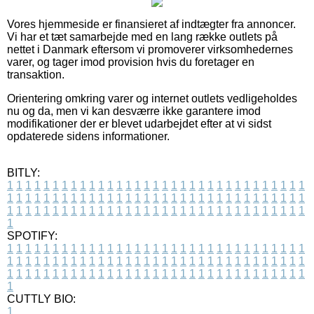
Vores hjemmeside er finansieret af indtægter fra annoncer.
Vi har et tæt samarbejde med en lang række outlets på
nettet i Danmark eftersom vi promoverer virksomhedernes
varer, og tager imod provision hvis du foretager en
transaktion.
Orientering omkring varer og internet outlets vedligeholdes
nu og da, men vi kan desværre ikke garantere imod
modifikationer der er blevet udarbejdet efter at vi sidst
opdaterede sidens informationer.
BITLY:
1
1
1
1
1
1
1
1
1
1
1
1
1
1
1
1
1
1
1
1
1
1
1
1
1
1
1
1
1
1
1
1
1
1
1
1
1
1
1
1
1
1
1
1
1
1
1
1
1
1
1
1
1
1
1
1
1
1
1
1
1
1
1
1
1
1
1
1
1
1
1
1
1
1
1
1
1
1
1
1
1
1
1
1
1
1
1
1
1
1
1
1
1
1
1
1
1
1
1
1
SPOTIFY:
1
1
1
1
1
1
1
1
1
1
1
1
1
1
1
1
1
1
1
1
1
1
1
1
1
1
1
1
1
1
1
1
1
1
1
1
1
1
1
1
1
1
1
1
1
1
1
1
1
1
1
1
1
1
1
1
1
1
1
1
1
1
1
1
1
1
1
1
1
1
1
1
1
1
1
1
1
1
1
1
1
1
1
1
1
1
1
1
1
1
1
1
1
1
1
1
1
1
1
1
CUTTLY BIO:
1