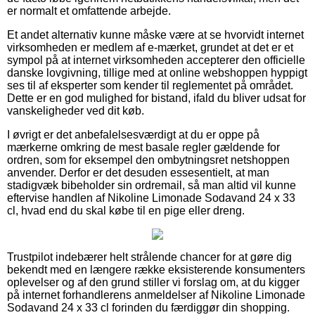
er normalt et omfattende arbejde.
Et andet alternativ kunne måske være at se hvorvidt internet
virksomheden er medlem af e-mærket, grundet at det er et
sympol på at internet virksomheden accepterer den officielle
danske lovgivning, tillige med at online webshoppen hyppigt
ses til af eksperter som kender til reglementet på området.
Dette er en god mulighed for bistand, ifald du bliver udsat for
vanskeligheder ved dit køb.
I øvrigt er det anbefalelsesværdigt at du er oppe på
mærkerne omkring de mest basale regler gældende for
ordren, som for eksempel den ombytningsret netshoppen
anvender. Derfor er det desuden essesentielt, at man
stadigvæk bibeholder sin ordremail, så man altid vil kunne
eftervise handlen af Nikoline Limonade Sodavand 24 x 33
cl, hvad end du skal købe til en pige eller dreng.
Trustpilot indebærer helt strålende chancer for at gøre dig
bekendt med en længere række eksisterende konsumenters
oplevelser og af den grund stiller vi forslag om, at du kigger
på internet forhandlerens anmeldelser af Nikoline Limonade
Sodavand 24 x 33 cl forinden du færdiggør din shopping.