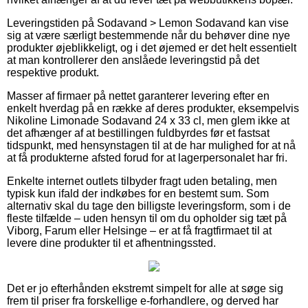
Leveringstiden på Sodavand > Lemon Sodavand kan vise
sig at være særligt bestemmende når du behøver dine nye
produkter øjeblikkeligt, og i det øjemed er det helt essentielt
at man kontrollerer den anslåede leveringstid på det
respektive produkt.
Masser af firmaer på nettet garanterer levering efter en
enkelt hverdag på en række af deres produkter, eksempelvis
Nikoline Limonade Sodavand 24 x 33 cl, men glem ikke at
det afhænger af at bestillingen fuldbyrdes før et fastsat
tidspunkt, med hensynstagen til at de har mulighed for at nå
at få produkterne afsted forud for at lagerpersonalet har fri.
Enkelte internet outlets tilbyder fragt uden betaling, men
typisk kun ifald der indkøbes for en bestemt sum. Som
alternativ skal du tage den billigste leveringsform, som i de
fleste tilfælde – uden hensyn til om du opholder sig tæt på
Viborg, Farum eller Helsinge – er at få fragtfirmaet til at
levere dine produkter til et afhentningssted.
Det er jo efterhånden ekstremt simpelt for alle at søge sig
frem til priser fra forskellige e-forhandlere, og derved har