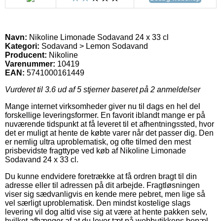
Navn:
Nikoline Limonade Sodavand 24 x 33 cl
Kategori:
Sodavand > Lemon Sodavand
Producent:
Nikoline
Varenummer:
10419
EAN:
5741000161449
Vurderet til
3.6
ud af 5 stjerner baseret på
2
anmeldelser
Mange internet virksomheder giver nu til dags en hel del
forskellige leveringsformer. En favorit iblandt mange er på
nuværende tidspunkt at få leveret til et afhentningssted, hvor
det er muligt at hente de købte varer når det passer dig. Den
er nemlig ultra uproblematisk, og ofte tilmed den mest
prisbevidste fragttype ved køb af Nikoline Limonade
Sodavand 24 x 33 cl.
Du kunne endvidere foretrække at få ordren bragt til din
adresse eller til adressen på dit arbejde. Fragtløsningen
viser sig sædvanligvis en kende mere pebret, men lige så
vel særligt uproblematisk. Den mindst kostelige slags
levering vil dog altid vise sig at være at hente pakken selv,
hvilket afhænger af at du lever tæt på webbutikkens bopæl.