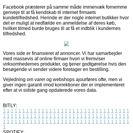
Facebook præsterer på samme måde immervæk fornemme
genveje til at få kendskab til internet firmaets
kundetilfredshed. Herinde er der nogle internet butikker hvor
det er muligt at nedfælde en anmeldelse af deres køb,
hvilket tilmed burde bruges til at få et indblik i kundernes
tilfredshed.
Vores side er finansieret af annoncer. Vi har samarbejder
med massevis af online firmaer hvori vi fremviser
virksomhedernes produkter, og tjener godtgørelse hvis den
besøgende vi sender videre foretager en bestilling.
Vejledning om varer og webshops ajourføres ofte, men vi
giver ingen garanti imod korrektioner der er implementeret
efter at vi sidste gang opdaterede vores data.
BITLY:
1
1
1
1
1
1
1
1
1
1
1
1
1
1
1
1
1
1
1
1
1
1
1
1
1
1
1
1
1
1
1
1
1
1
1
1
1
1
1
1
1
1
1
1
1
1
1
1
1
1
1
1
1
1
1
1
1
1
1
1
1
1
1
1
1
1
1
1
1
1
1
1
1
1
1
1
1
1
1
1
1
1
1
1
1
1
1
1
1
1
1
1
1
1
1
1
1
1
1
1
SPOTIFY: