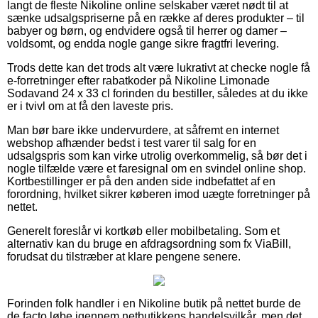
langt de fleste Nikoline online selskaber været nødt til at
sænke udsalgspriserne på en række af deres produkter – til
babyer og børn, og endvidere også til herrer og damer –
voldsomt, og endda nogle gange sikre fragtfri levering.
Trods dette kan det trods alt være lukrativt at checke nogle få
e-forretninger efter rabatkoder på Nikoline Limonade
Sodavand 24 x 33 cl forinden du bestiller, således at du ikke
er i tvivl om at få den laveste pris.
Man bør bare ikke undervurdere, at såfremt en internet
webshop afhænder bedst i test varer til salg for en
udsalgspris som kan virke utrolig overkommelig, så bør det i
nogle tilfælde være et faresignal om en svindel online shop.
Kortbestillinger er på den anden side indbefattet af en
forordning, hvilket sikrer køberen imod uægte forretninger på
nettet.
Generelt foreslår vi kortkøb eller mobilbetaling. Som et
alternativ kan du bruge en afdragsordning som fx ViaBill,
forudsat du tilstræber at klare pengene senere.
Forinden folk handler i en Nikoline butik på nettet burde de
de facto løbe igennem netbutikkens handelsvilkår, men det