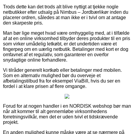
Trods dette kan det trods alt blive nyttigt at tjekke nogle
netbutikker efter udsalg på Nimbus – Jordbærlikør inden du
placerer ordren, således at man ikke er i tvivl om at antage
den skarpeste pris.
Man bør lige meget hvad være omhyggelig med, at i tilfælde
af at en online virksomhed tilbyder deres produkter til en pris
som virker umådelig letkøbt, er det undertiden være et
fingerpeg om en uærlig netbutik. Betalinger med kort er dog
omfavnet af et regulativ, som garanterer en overfor
snydagtige online forhandlere.
Vi tilråder generelt kortkøb eller betalinger med mobilen.
Som en alternativ mulighed bør du overveje et
afbetalingstilbud fra for eksempel ViaBill, hvis du ser en
fordel i at klare prisen af flere omgange.
Forud for at nogen handler i en NORDISK webshop bør man
når alt kommer til alt gennemløbe virksomhedens
forretningsvilkår, men det er uden tvivl et tidskrævende
projekt.
En anden mulighed kunne måske være at se nærmere på