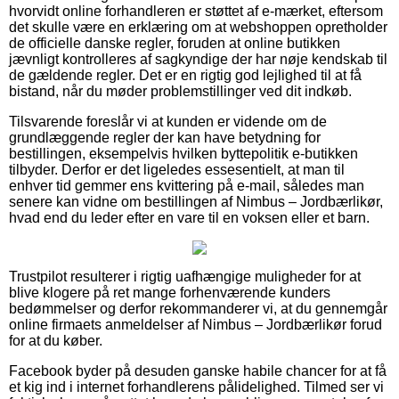
hvorvidt online forhandleren er støttet af e-mærket, eftersom
det skulle være en erklæring om at webshoppen opretholder
de officielle danske regler, foruden at online butikken
jævnligt kontrolleres af sagkyndige der har nøje kendskab til
de gældende regler. Det er en rigtig god lejlighed til at få
bistand, når du møder problemstillinger ved dit indkøb.
Tilsvarende foreslår vi at kunden er vidende om de
grundlæggende regler der kan have betydning for
bestillingen, eksempelvis hvilken byttepolitik e-butikken
tilbyder. Derfor er det ligeledes essesentielt, at man til
enhver tid gemmer ens kvittering på e-mail, således man
senere kan vidne om bestillingen af Nimbus – Jordbærlikør,
hvad end du leder efter en vare til en voksen eller et barn.
Trustpilot resulterer i rigtig uafhængige muligheder for at
blive klogere på ret mange forhenværende kunders
bedømmelser og derfor rekommanderer vi, at du gennemgår
online firmaets anmeldelser af Nimbus – Jordbærlikør forud
for at du køber.
Facebook byder på desuden ganske habile chancer for at få
et kig ind i internet forhandlerens pålidelighed. Tilmed ser vi