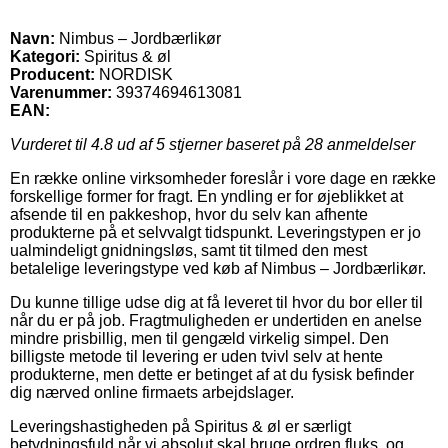
Navn:
Nimbus – Jordbærlikør
Kategori:
Spiritus & øl
Producent:
NORDISK
Varenummer:
39374694613081
EAN:
Vurderet til
4.8
ud af 5 stjerner baseret på
28
anmeldelser
En række online virksomheder foreslår i vore dage en række
forskellige former for fragt. En yndling er for øjeblikket at
afsende til en pakkeshop, hvor du selv kan afhente
produkterne på et selvvalgt tidspunkt. Leveringstypen er jo
ualmindeligt gnidningsløs, samt tit tilmed den mest
betalelige leveringstype ved køb af Nimbus – Jordbærlikør.
Du kunne tillige udse dig at få leveret til hvor du bor eller til
når du er på job. Fragtmuligheden er undertiden en anelse
mindre prisbillig, men til gengæld virkelig simpel. Den
billigste metode til levering er uden tvivl selv at hente
produkterne, men dette er betinget af at du fysisk befinder
dig nærved online firmaets arbejdslager.
Leveringshastigheden på Spiritus & øl er særligt
betydningsfuld når vi absolut skal bruge ordren fluks, og