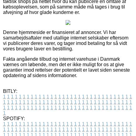
faktisk shops på nettet hvor du kan publicere en omtale af
købsoplevelsen, som på samme måde må tages i brug til
afvejning af hvor glade kunderne er.
Denne hjemmeside er finansieret af annoncer. Vi har
samarbejdsaftaler med utallige internet selskaber eftersom
vi publicerer deres varer, og tager imod betaling for så vidt
vores brugere laver en bestilling.
Fakta angående tilbud og internet varehuse i Danmark
værnes om løbende, men det er ikke muligt for os at give
garantier imod rettelser der potentielt er lavet siden seneste
opdatering af sidens informationer.
BITLY:
1
1
1
1
1
1
1
1
1
1
1
1
1
1
1
1
1
1
1
1
1
1
1
1
1
1
1
1
1
1
1
1
1
1
1
1
1
1
1
1
1
1
1
1
1
1
1
1
1
1
1
1
1
1
1
1
1
1
1
1
1
1
1
1
1
1
1
1
1
1
1
1
1
1
1
1
1
1
1
1
1
1
1
1
1
1
1
1
1
1
1
1
1
1
1
1
1
1
1
1
SPOTIFY:
1
1
1
1
1
1
1
1
1
1
1
1
1
1
1
1
1
1
1
1
1
1
1
1
1
1
1
1
1
1
1
1
1
1
1
1
1
1
1
1
1
1
1
1
1
1
1
1
1
1
1
1
1
1
1
1
1
1
1
1
1
1
1
1
1
1
1
1
1
1
1
1
1
1
1
1
1
1
1
1
1
1
1
1
1
1
1
1
1
1
1
1
1
1
1
1
1
1
1