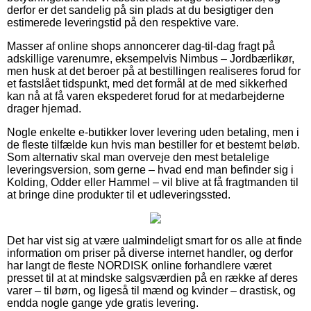
derfor er det sandelig på sin plads at du besigtiger den
estimerede leveringstid på den respektive vare.
Masser af online shops annoncerer dag-til-dag fragt på
adskillige varenumre, eksempelvis Nimbus – Jordbærlikør,
men husk at det beroer på at bestillingen realiseres forud for
et fastslået tidspunkt, med det formål at de med sikkerhed
kan nå at få varen ekspederet forud for at medarbejderne
drager hjemad.
Nogle enkelte e-butikker lover levering uden betaling, men i
de fleste tilfælde kun hvis man bestiller for et bestemt beløb.
Som alternativ skal man overveje den mest betalelige
leveringsversion, som gerne – hvad end man befinder sig i
Kolding, Odder eller Hammel – vil blive at få fragtmanden til
at bringe dine produkter til et udleveringssted.
Det har vist sig at være ualmindeligt smart for os alle at finde
information om priser på diverse internet handler, og derfor
har langt de fleste NORDISK online forhandlere været
presset til at at mindske salgsværdien på en række af deres
varer – til børn, og ligeså til mænd og kvinder – drastisk, og
endda nogle gange yde gratis levering.