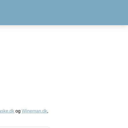
aske.dk
og
Wineman.dk
,