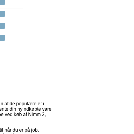
En af de populære er i
 hente din nyindkøbte vare
type ved køb af Nimm 2,
l når du er på job.