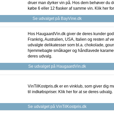
druer man dyrker vin på. Hos dem behøver du der
købe 6 eller 12 flasker af samme vin. Klik her fo
Se udvalget på BayVine.dk
Hos HaugaardVin.dk giver de deres kunder gode
Frankrig, Australien, USA, Italien og resten af v
udvalgte delikatesser som bl.a. chokolade, gourm
hjemmebagte småkager og håndlavede karameller
deres udvalg.
Se udvalget på HaugaardVin.dk
VinTilKostpris.dk er en vinklub, som giver dig m
til indkøbspriser. Klik her for at se deres udvalg.
Se udvalget på VinTilKostpris.dk