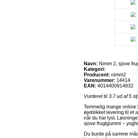
Navn:
Nimm 2, sjove fru
Kategori:
Producent:
nimm2
Varenummer:
14414
EAN:
4014400914832
Vurderet til
3.7
ud af 5 st
Temmelig mange online but
øjeblikket levering til et
når du har lyst. Løsninge
sjove frugtgummi – yoghu
Du burde på samme måde af