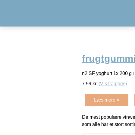
frugtgummi
n2 SF yoghurt 1x 200 g
7.99
kr.
(Vis fragtpris)
Læs mere »
De mest populære vinweb
som alle har et stort sorti