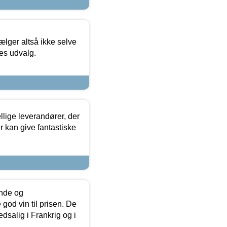
ælger altså ikke selve
res udvalg.
lige leverandører, der
r kan give fantastiske
unde og
od vin til prisen. De
dsalig i Frankrig og i