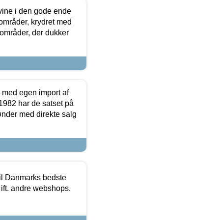
 vine i den gode ende
e områder, krydret med
 områder, der dukker
r med egen import af
i 1982 har de satset på
ønder med direkte salg
 til Danmarks bedste
 ift. andre webshops.