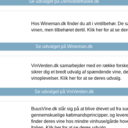
Se udvalget på Densidsteflaske.dk
Hos Wineman.dk finder du alt i vintilbehør. De s
vinen, men tilbehøret dertil. Klik her for at se de
Se udvalget på Wineman.dk
VinVerden.dk samarbejder med en række forskel
sikrer dig et bredt udvalg af spændende vine, de
vinoplevelser. Klik her for at se deres udvalg.
Se udvalget på VinVerden.dk
BuusVine.dk slår sig på at blive drevet ud fra s
gennemskuelige købmandsprincipper, og levere g
finder deres vine hos mindre vinhuse/gårde hove
Italien. Klik her for at se deres udvalg.