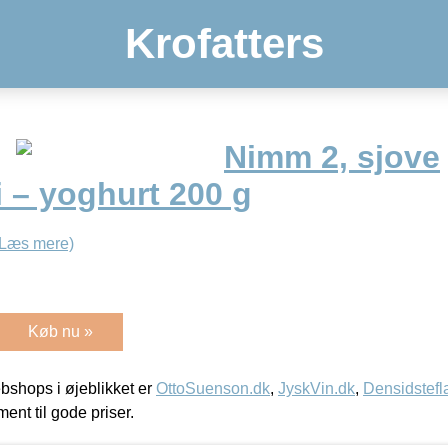
Krofatters
Nimm 2, sjove
 – yoghurt 200 g
(Læs mere)
Køb nu »
shops i øjeblikket er
OttoSuenson.dk
,
JyskVin.dk
,
Densidstefl
ment til gode priser.