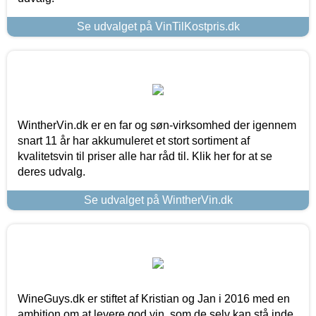
Se udvalget på VinTilKostpris.dk
WintherVin.dk er en far og søn-virksomhed der igennem
snart 11 år har akkumuleret et stort sortiment af
kvalitetsvin til priser alle har råd til. Klik her for at se
deres udvalg.
Se udvalget på WintherVin.dk
WineGuys.dk er stiftet af Kristian og Jan i 2016 med en
ambition om at levere god vin, som de selv kan stå inde