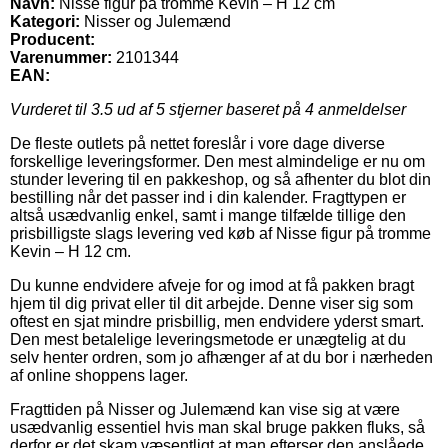
Navn:
Nisse figur på tromme Kevin – H 12 cm
Kategori:
Nisser og Julemænd
Producent:
Varenummer:
2101344
EAN:
Vurderet til
3.5
ud af 5 stjerner baseret på
4
anmeldelser
De fleste outlets på nettet foreslår i vore dage diverse
forskellige leveringsformer. Den mest almindelige er nu om
stunder levering til en pakkeshop, og så afhenter du blot din
bestilling når det passer ind i din kalender. Fragttypen er
altså usædvanlig enkel, samt i mange tilfælde tillige den
prisbilligste slags levering ved køb af Nisse figur på tromme
Kevin – H 12 cm.
Du kunne endvidere afveje for og imod at få pakken bragt
hjem til dig privat eller til dit arbejde. Denne viser sig som
oftest en sjat mindre prisbillig, men endvidere yderst smart.
Den mest betalelige leveringsmetode er unægtelig at du
selv henter ordren, som jo afhænger af at du bor i nærheden
af online shoppens lager.
Fragttiden på Nisser og Julemænd kan vise sig at være
usædvanlig essentiel hvis man skal bruge pakken fluks, så
derfor er det skam væsentligt at man efterser den anslåede