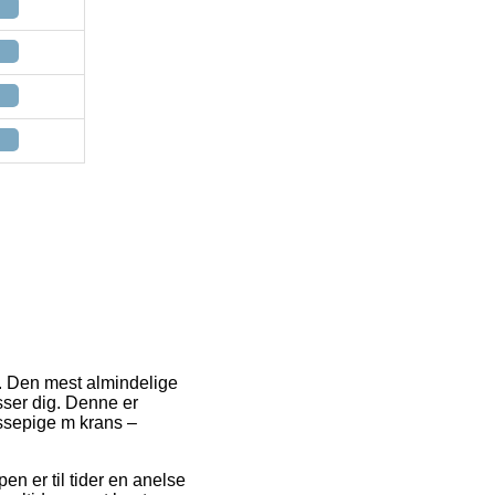
er. Den mest almindelige
asser dig. Denne er
issepige m krans –
pen er til tider en anelse