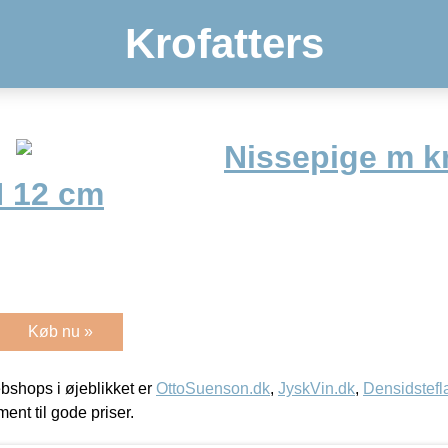
Krofatters
Nissepige m k
H 12 cm
Køb nu »
shops i øjeblikket er
OttoSuenson.dk
,
JyskVin.dk
,
Densidstefl
ment til gode priser.