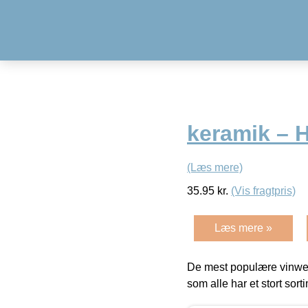
keramik – 
(Læs mere)
35.95
kr.
(Vis fragtpris)
Læs mere »
De mest populære vinweb
som alle har et stort sorti