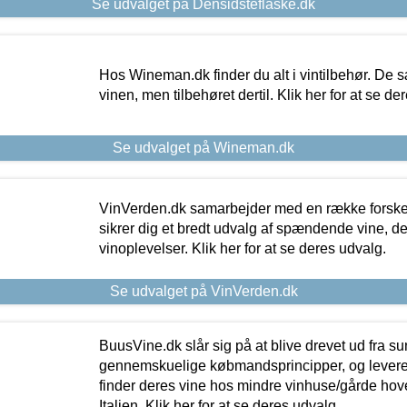
Se udvalget på Densidsteflaske.dk
Hos Wineman.dk finder du alt i vintilbehør. De s
vinen, men tilbehøret dertil. Klik her for at se de
Se udvalget på Wineman.dk
VinVerden.dk samarbejder med en række forskel
sikrer dig et bredt udvalg af spændende vine, de
vinoplevelser. Klik her for at se deres udvalg.
Se udvalget på VinVerden.dk
BuusVine.dk slår sig på at blive drevet ud fra s
gennemskuelige købmandsprincipper, og levere g
finder deres vine hos mindre vinhuse/gårde hove
Italien. Klik her for at se deres udvalg.