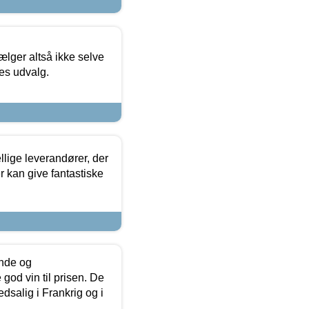
ælger altså ikke selve
res udvalg.
lige leverandører, der
r kan give fantastiske
unde og
od vin til prisen. De
dsalig i Frankrig og i