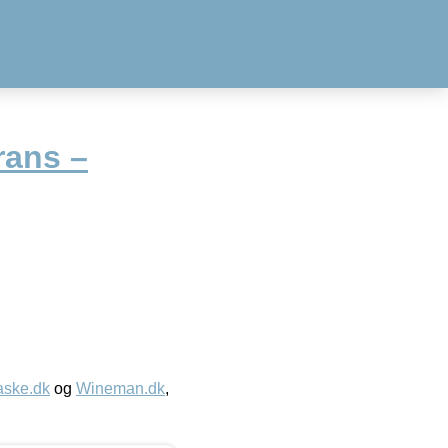
rans –
aske.dk
og
Wineman.dk
,