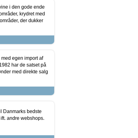
 vine i den gode ende
e områder, krydret med
 områder, der dukker
r med egen import af
i 1982 har de satset på
ønder med direkte salg
 til Danmarks bedste
 ift. andre webshops.