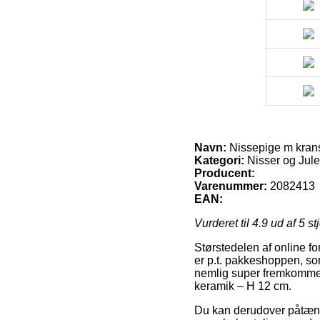
Navn:
Nissepige m krans
Kategori:
Nisser og Ju
Producent:
Varenummer:
2082413
EAN:
Vurderet til
4.9
ud af 5 st
Størstedelen af online fo
er p.t. pakkeshoppen, som
nemlig super fremkommeli
keramik – H 12 cm.
Du kan derudover påtænke a