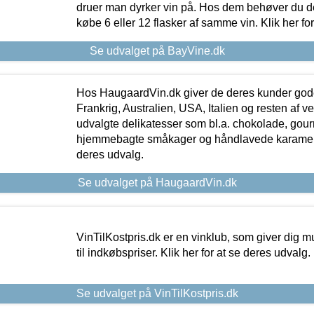
druer man dyrker vin på. Hos dem behøver du der
købe 6 eller 12 flasker af samme vin. Klik her fo
Se udvalget på BayVine.dk
Hos HaugaardVin.dk giver de deres kunder gode
Frankrig, Australien, USA, Italien og resten af v
udvalgte delikatesser som bl.a. chokolade, gourm
hjemmebagte småkager og håndlavede karameller
deres udvalg.
Se udvalget på HaugaardVin.dk
VinTilKostpris.dk er en vinklub, som giver dig m
til indkøbspriser. Klik her for at se deres udvalg.
Se udvalget på VinTilKostpris.dk