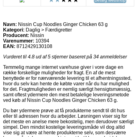
Navn:
Nissin Cup Noodles Ginger Chicken 63 g
Kategori:
Daglig > Færdigretter
Producent:
Nissin
Varenummer:
10394
EAN:
8712429130108
Vurderet til
4.8
ud af 5 stjerner baseret på
34
anmeldelser
Temmelig mange internet varehuse giver i vore dage en
række forskellige muligheder for fragt. En af de mest
benyttede er for nærværende levering til et afhentningssted,
hvor du selv kan hente de købte varer når du har mulighed
for det. Fragtmuligheden er nemlig særligt hensigtsmæssig,
samt oftest ydermere den mest betalelige leveringsmetode
ved køb af Nissin Cup Noodles Ginger Chicken 63 g.
Du bør ydermere prøve at få produkterne sendt til dit hus
eller til adressen hvor du arbejder. Løsningen viser sig for
det meste en anelse mere bekostelig, men derudover særligt
simpel. Den mindst kostelige leveringsmåde vil dog altid
vise sig at være at hente produkterne selv, som desværre