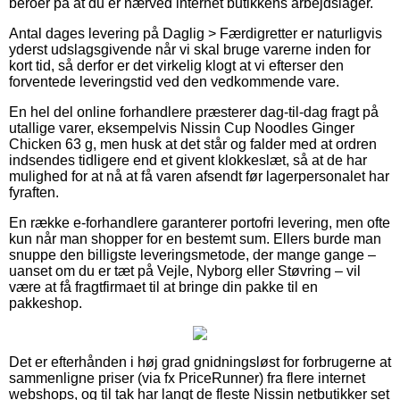
beroer på at du er nærved internet butikkens arbejdslager.
Antal dages levering på Daglig > Færdigretter er naturligvis
yderst udslagsgivende når vi skal bruge varerne inden for
kort tid, så derfor er det virkelig klogt at vi efterser den
forventede leveringstid ved den vedkommende vare.
En hel del online forhandlere præsterer dag-til-dag fragt på
utallige varer, eksempelvis Nissin Cup Noodles Ginger
Chicken 63 g, men husk at det står og falder med at ordren
indsendes tidligere end et givent klokkeslæt, så at de har
mulighed for at nå at få varen afsendt før lagerpersonalet har
fyraften.
En række e-forhandlere garanterer portofri levering, men ofte
kun når man shopper for en bestemt sum. Ellers burde man
snuppe den billigste leveringsmetode, der mange gange –
uanset om du er tæt på Vejle, Nyborg eller Støvring – vil
være at få fragtfirmaet til at bringe din pakke til en
pakkeshop.
Det er efterhånden i høj grad gnidningsløst for forbrugerne at
sammenligne priser (via fx PriceRunner) fra flere internet
webshops, og til tak har langt de fleste Nissin netbutikker set