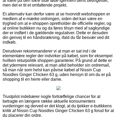
at være på den sikre side løbe igennem dens betingelser,
men det er tit et omfattende projekt.
Et alternativ kan derfor være at se hvorvidt webshoppen er
medlem af e-mærke ordningen, siden det kan være en
tryghed om at e-shoppen opretholder de officielle regler, og
at online butikken nu og da føres tilsyn med af sagkyndige
der er indført i de gældende regulativer. Dette er desuden
din genvej til en håndsrækning, ifald du får besvær ved dit
indkøb.
Derudover rekommanderer vi at man er sat ind i de
elementære regler der indvirker på købet, som for eksempel
hvilken returpolitik shoppen garanterer. På grund af dette er
det ydermere relevant, at man altid beholder sin ordremail,
så man når som helst kan påvise købet af Nissin Cup
Noodles Ginger Chicken 63 g, uden hensyn til om du er på
shopping til en herre eller dame.
Trustpilot indebærer nogle fortræffelige chancer for at
betragte en længere række aktuelle konsumenters
vurderinger og derved er det klogt, at du tjekker e-butikkens
kritik af Nissin Cup Noodles Ginger Chicken 63 g forud for at
du placerer din ordre.