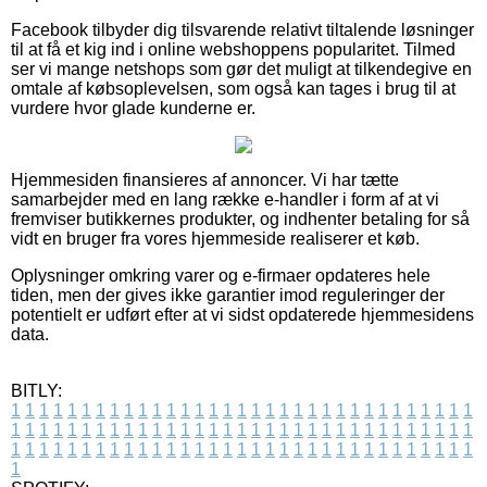
Facebook tilbyder dig tilsvarende relativt tiltalende løsninger
til at få et kig ind i online webshoppens popularitet. Tilmed
ser vi mange netshops som gør det muligt at tilkendegive en
omtale af købsoplevelsen, som også kan tages i brug til at
vurdere hvor glade kunderne er.
Hjemmesiden finansieres af annoncer. Vi har tætte
samarbejder med en lang række e-handler i form af at vi
fremviser butikkernes produkter, og indhenter betaling for så
vidt en bruger fra vores hjemmeside realiserer et køb.
Oplysninger omkring varer og e-firmaer opdateres hele
tiden, men der gives ikke garantier imod reguleringer der
potentielt er udført efter at vi sidst opdaterede hjemmesidens
data.
BITLY:
1
1
1
1
1
1
1
1
1
1
1
1
1
1
1
1
1
1
1
1
1
1
1
1
1
1
1
1
1
1
1
1
1
1
1
1
1
1
1
1
1
1
1
1
1
1
1
1
1
1
1
1
1
1
1
1
1
1
1
1
1
1
1
1
1
1
1
1
1
1
1
1
1
1
1
1
1
1
1
1
1
1
1
1
1
1
1
1
1
1
1
1
1
1
1
1
1
1
1
1