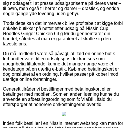
sig nødsaget til at presse udsalgspriserne på deres varer –
til børn, men også til herrer og damer – drastisk, og endda
nogle gange yde levering uden gebyr.
Trods dette kan det immervæk blive profitabelt at kigge forbi
enkelte butikker på nettet efter udsalg på Nissin Cup
Noodles Ginger Chicken 63 g før du gennemfører din
handel, således at man er garanteret at skaffe sig den
laveste pris.
Du må imidlertid være så påvagt, at ifald en online butik
forhandler varer til en udsalgspris der kan ses som
ubegribelig tiltalende, kunne det mange gange være et
kendetegn på en uærlig e-butik. Køb med betalingskort er
dog omsluttet af en ordning, hvilket passer på køber imod
uærlige online forretninger.
Generelt tilråder vi bestillinger med betalingskort eller
betalinger med mobilen. Som en anden løsning kunne du
anvende en afbetalingsordning som fx ViaBill, ifald du
efterspørger at honorere omkostningerne over tid.
Inden folk bestiller i en Nissin internet webshop kan man for