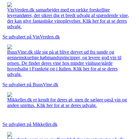
VinVerden.dk samarbejder med en række forskellige
leverandører, der sikrer dig et bredt udvalg af spændende vine,
der kan give fantastiske vinoplevelser. Klik her for at se deres
udvalg.
Se udvalget på VinVerden.dk
BuusVine.dk slår sig på at blive drevet ud fra sunde og
gennemskuelige købmandsprincipper, og levere god vin til
prisen. De finder deres vine hos mindre vinhuse/gårde
hovedsalig i Frankrig og i Italien. Klik her for at se deres
udvalg.
Se udvalget på BuusVine.dk
Mikkeller.dk er kendt for deres øl, men de sælger også vin og
anden spiritus. Klik her for at se deres udvalg.
Se udvalget på Mikkeller.dk