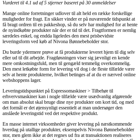
Vurderet til
4.1
ud af 5 stjerner baseret på
30
anmeldelser
Mange online forretninger udlover til alt held en række forskellige
muligheder for fragt. En sikker vinder er på nuværende tidspunkt at
få bragt ordren til en pakkeshop, så du selv har mulighed for at hente
de nyindkøbte produkter når der er tid til det. Fragtformen er nemlig
særdeles enkel, og endda ligeledes den mest prisbevidste
leveringsform ved køb af Nivona Bønnebeholder stor.
Du burde ydermere prøve at få produkterne leveret hjem til dig selv
eller ud til dit arbejde. Fragtløsningen viser sig jævnligt en kende
mere omkostningsfuld, men til gengæld temmelig overkommelig.
Den mest letkøbte form for levering vil dog i de fleste tilfælde være
selv at hente produkterne, hvilket betinges af at du er nærved online
webshoppens lager.
Leveringstidspunktet på Espressomaskiner > Tilbehør til
erhvervsmaskiner kan i nogle tilfælde være usædvanlig afgørende
om man absolut skal bruge dine nye produkter om kort tid, og med
det formål er det øjensynligt essentielt at man undersøger den
anslåede leveringstid ved det respektive produkt.
En masse internet virksomheder giver levering på næstkommende
hverdag på utallige produkter, eksempelvis Nivona Bønnebeholder
stor, men glem ikke at det regnes ud fra at transaktionen realiseres