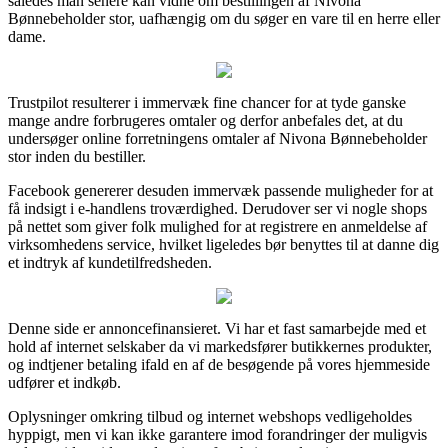
således man senere kan vidne om bestillingen af Nivona
Bønnebeholder stor, uafhængig om du søger en vare til en herre eller
dame.
Trustpilot resulterer i immervæk fine chancer for at tyde ganske
mange andre forbrugeres omtaler og derfor anbefales det, at du
undersøger online forretningens omtaler af Nivona Bønnebeholder
stor inden du bestiller.
Facebook genererer desuden immervæk passende muligheder for at
få indsigt i e-handlens troværdighed. Derudover ser vi nogle shops
på nettet som giver folk mulighed for at registrere en anmeldelse af
virksomhedens service, hvilket ligeledes bør benyttes til at danne dig
et indtryk af kundetilfredsheden.
Denne side er annoncefinansieret. Vi har et fast samarbejde med et
hold af internet selskaber da vi markedsfører butikkernes produkter,
og indtjener betaling ifald en af de besøgende på vores hjemmeside
udfører et indkøb.
Oplysninger omkring tilbud og internet webshops vedligeholdes
hyppigt, men vi kan ikke garantere imod forandringer der muligvis