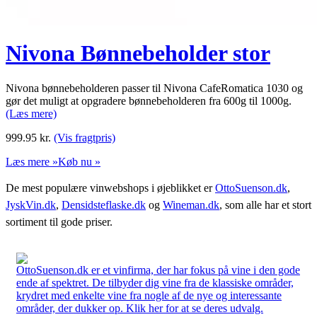
Nivona Bønnebeholder stor
Nivona bønnebeholderen passer til Nivona CafeRomatica 1030 og
gør det muligt at opgradere bønnebeholderen fra 600g til 1000g.
(Læs mere)
999.95
kr.
(Vis fragtpris)
Læs mere »
Køb nu »
De mest populære vinwebshops i øjeblikket er
OttoSuenson.dk
,
JyskVin.dk
,
Densidsteflaske.dk
og
Wineman.dk
, som alle har et stort
sortiment til gode priser.
OttoSuenson.dk er et vinfirma, der har fokus på vine i den gode
ende af spektret. De tilbyder dig vine fra de klassiske områder,
krydret med enkelte vine fra nogle af de nye og interessante
områder, der dukker op. Klik her for at se deres udvalg.