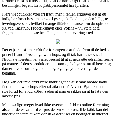
forinden et fastsat tidspunkt, så at de har udsigt til at kunne nå at få
bestillingen betjent før logistikpersonalet har fyraften.
Flere webbutikker yder fri fragt, men i reglen afkræver det at du
indkøber for et bestemt beløb. I øvrigt skulle du tage den billigste
leveringsversion, hvilket i mange tilfælde – uanset om du opholder
sig ved Taastrup, Frederikshavn eller Vojens – vil være at få
fragtmanden til at køre bestillingen til et udleveringssted.
Det er jo ret så smertefrit for forbrugerne at finde frem til de bedste
priser i blandt forskellige webshops, og til tak har massevis af
Nivona e-forretninger været presset til at at nedsætte udsalgspriserne
på mange af deres produkter – til børn og babyer, samt til herrer og
damer – voldsomt, og endda nogle gange yde levering uden
betaling.
Dog kan det imidlertid være indbringende at sammenholde indtil
flere online webshops efter rabatkoder på Nivona Bønnebeholder
stor forud for at du køber, sådan at man er sikker på at få fat i den
laveste pris.
Man bør lige meget hvad ikke overse, at ifald en online forretning
afsætter deres varer til en pris der virker kolossalt letkøbt, kan det
undertiden være et karakteristika der viser en bedragerisk internet