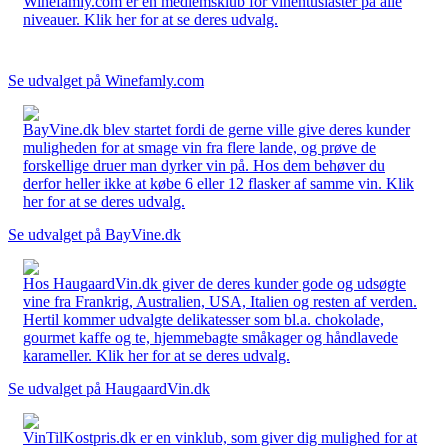
Winefamly.com er en medlemsklub for vinentusiaster på alle
niveauer. Klik her for at se deres udvalg.
Se udvalget på Winefamly.com
BayVine.dk blev startet fordi de gerne ville give deres kunder
muligheden for at smage vin fra flere lande, og prøve de
forskellige druer man dyrker vin på. Hos dem behøver du
derfor heller ikke at købe 6 eller 12 flasker af samme vin. Klik
her for at se deres udvalg.
Se udvalget på BayVine.dk
Hos HaugaardVin.dk giver de deres kunder gode og udsøgte
vine fra Frankrig, Australien, USA, Italien og resten af verden.
Hertil kommer udvalgte delikatesser som bl.a. chokolade,
gourmet kaffe og te, hjemmebagte småkager og håndlavede
karameller. Klik her for at se deres udvalg.
Se udvalget på HaugaardVin.dk
VinTilKostpris.dk er en vinklub, som giver dig mulighed for at