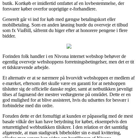
butik. Kortkøb er imidlertid omfattet af en lovbestemmelse, der
forsvarer køber overfor uoprigtige e-forhandlere.
Generelt går vi ind for køb med gængse betalingskort eller
mobilbetaling. Som en anden løsning burde du overveje et tilbud
som fx ViaBill, såfremt du higer efter at honorere pengene i flere
bidder.
Forinden folk handler i en Nivona internet webshop behøver de
egentlig overveje webshoppens forretningsbetingelser, men det er tit
et tidskrævende arbejde.
Et alternativ er at se nærmere på hvorvidt webshoppen er medlem af
e-mærket, eftersom det skulle være en garanti for at netshoppen
tilslutter sig de officielle danske regler, samt at netbutikken jævnligt
tilses af fagmænd der mestrer vedtægterne på området. Dette er en
god mulighed for at blive assisteret, hvis du udsættes for besvær i
forbindelse med din ordre.
Foruden dette er det fornuftigt at kunden er påpasselig med de mest
basale vilkår der kan have betydning for købet, eksempelvis den
returrettighed webbutikken tilsikrer. I den relation er det samtidig
afgørende, at man stadigvæk bibeholder sin e-mail kvittering,