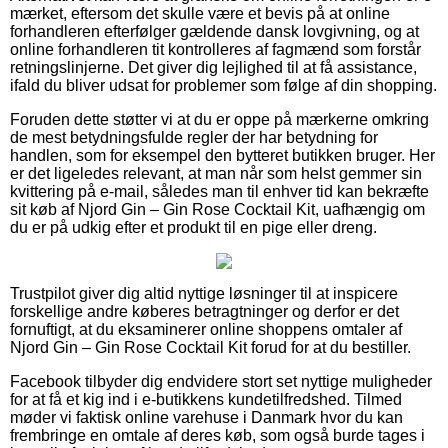
mærket, eftersom det skulle være et bevis på at online
forhandleren efterfølger gældende dansk lovgivning, og at
online forhandleren tit kontrolleres af fagmænd som forstår
retningslinjerne. Det giver dig lejlighed til at få assistance,
ifald du bliver udsat for problemer som følge af din shopping.
Foruden dette støtter vi at du er oppe på mærkerne omkring
de mest betydningsfulde regler der har betydning for
handlen, som for eksempel den bytteret butikken bruger. Her
er det ligeledes relevant, at man når som helst gemmer sin
kvittering på e-mail, således man til enhver tid kan bekræfte
sit køb af Njord Gin – Gin Rose Cocktail Kit, uafhængig om
du er på udkig efter et produkt til en pige eller dreng.
Trustpilot giver dig altid nyttige løsninger til at inspicere
forskellige andre køberes betragtninger og derfor er det
fornuftigt, at du eksaminerer online shoppens omtaler af
Njord Gin – Gin Rose Cocktail Kit forud for at du bestiller.
Facebook tilbyder dig endvidere stort set nyttige muligheder
for at få et kig ind i e-butikkens kundetilfredshed. Tilmed
møder vi faktisk online varehuse i Danmark hvor du kan
frembringe en omtale af deres køb, som også burde tages i