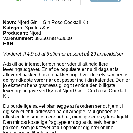
Navn:
Njord Gin – Gin Rose Cocktail Kit
Kategori:
Spiritus & øl
Producent:
Njord
Varenummer:
39350198763609
EAN:
Vurderet til
4.9
ud af 5 stjerner baseret på
29
anmeldelser
Adskillige internet forretninger yder til alt held flere
leveringsudgaver. En af de populære er nu til dags at få
afleveret pakken hos en pakkeshop, hvor du selv kan hente
de nyindkøbte varer når det passer ind i din kalender. Den er
jo ekstremt hensigtsmæssig, og tit endda den billigste
leveringsudgave ved køb af Njord Gin – Gin Rose Cocktail
Kit.
Du burde lige så vel planlægge at få ordren sendt hjem til
dig selv eller til adressen på dit arbejde. Muligheden er
oftest en lille smule mere pebret, men ligeledes yderst ligetil.
Den mindst kostelige fragttype er dog at du selv henter
pakken, som jo kræver at du opholder dig nær online
forretningens tilholdssted.