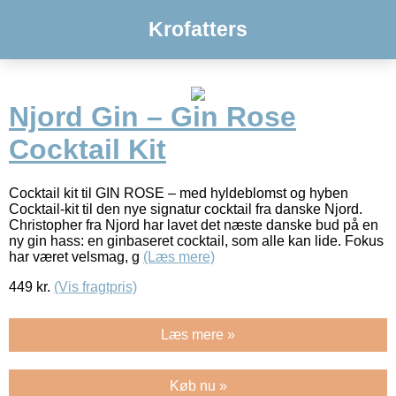
Krofatters
Njord Gin – Gin Rose
Cocktail Kit
Cocktail kit til GIN ROSE – med hyldeblomst og hyben
Cocktail-kit til den nye signatur cocktail fra danske Njord.
Christopher fra Njord har lavet det næste danske bud på en
ny gin hass: en ginbaseret cocktail, som alle kan lide. Fokus
har været velsmag, g
(Læs mere)
449
kr.
(Vis fragtpris)
Læs mere »
Køb nu »