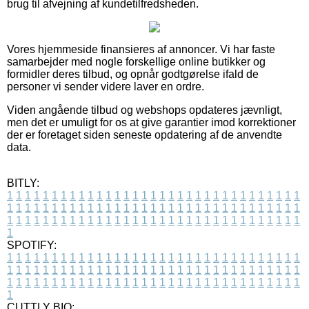
brug til afvejning af kundetilfredsheden.
Vores hjemmeside finansieres af annoncer. Vi har faste
samarbejder med nogle forskellige online butikker og
formidler deres tilbud, og opnår godtgørelse ifald de
personer vi sender videre laver en ordre.
Viden angående tilbud og webshops opdateres jævnligt,
men det er umuligt for os at give garantier imod korrektioner
der er foretaget siden seneste opdatering af de anvendte
data.
BITLY:
1
1
1
1
1
1
1
1
1
1
1
1
1
1
1
1
1
1
1
1
1
1
1
1
1
1
1
1
1
1
1
1
1
1
1
1
1
1
1
1
1
1
1
1
1
1
1
1
1
1
1
1
1
1
1
1
1
1
1
1
1
1
1
1
1
1
1
1
1
1
1
1
1
1
1
1
1
1
1
1
1
1
1
1
1
1
1
1
1
1
1
1
1
1
1
1
1
1
1
1
SPOTIFY:
1
1
1
1
1
1
1
1
1
1
1
1
1
1
1
1
1
1
1
1
1
1
1
1
1
1
1
1
1
1
1
1
1
1
1
1
1
1
1
1
1
1
1
1
1
1
1
1
1
1
1
1
1
1
1
1
1
1
1
1
1
1
1
1
1
1
1
1
1
1
1
1
1
1
1
1
1
1
1
1
1
1
1
1
1
1
1
1
1
1
1
1
1
1
1
1
1
1
1
1
CUTTLY BIO: