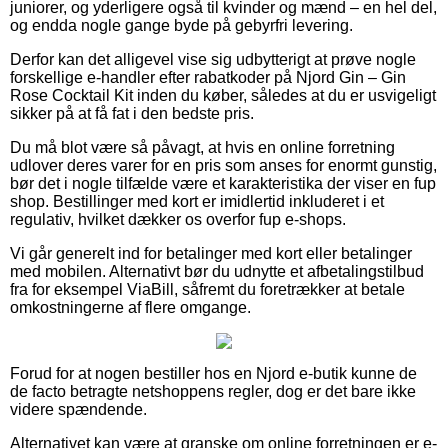
juniorer, og yderligere også til kvinder og mænd – en hel del,
og endda nogle gange byde på gebyrfri levering.
Derfor kan det alligevel vise sig udbytterigt at prøve nogle
forskellige e-handler efter rabatkoder på Njord Gin – Gin
Rose Cocktail Kit inden du køber, således at du er usvigeligt
sikker på at få fat i den bedste pris.
Du må blot være så påvagt, at hvis en online forretning
udlover deres varer for en pris som anses for enormt gunstig,
bør det i nogle tilfælde være et karakteristika der viser en fup
shop. Bestillinger med kort er imidlertid inkluderet i et
regulativ, hvilket dækker os overfor fup e-shops.
Vi går generelt ind for betalinger med kort eller betalinger
med mobilen. Alternativt bør du udnytte et afbetalingstilbud
fra for eksempel ViaBill, såfremt du foretrækker at betale
omkostningerne af flere omgange.
Forud for at nogen bestiller hos en Njord e-butik kunne de
de facto betragte netshoppens regler, dog er det bare ikke
videre spændende.
Alternativet kan være at granske om online forretningen er e-