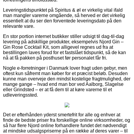
Leveringstidspunktet på Spiritus & øl er virkelig vital ifald
man mangler varerne omgående, så herved er det virkelig
essentielt at du ser den forventede leveringsdato på den
relevante vare.
En stor portion internet butikker stiller udsigt til dag-til-dag
levering på adskillige produkter, eksempelvis Njord Gin –
Gin Rose Cocktail Kit, som alligevel regnes ud fra at
bestillingen laves forud for et fastslået tidspunkt, så de kan
nå at få pakken på posthuset før personalet får fri.
Nogle e-forretninger i Danmark lover fragt uden gebyr, men
oftest kun såfremt man køber for et præcist beløb. Desuden
kunne man overveje den mindst kostelige fragtmulighed, der
mange gange – hvad end man bor ved Aalborg, Slagelse
eller Grindsted – er at få dem til at køre varerne til et
udleveringssted.
Det er efterhånden yderst smertefrit for alle og enhver at
finde de bedste priser fra forskellige online virksomheder, og
så har flere Njord online forhandlere fundet det nødvendigt
at mindske udsalgspriserne på en række af deres varer – til