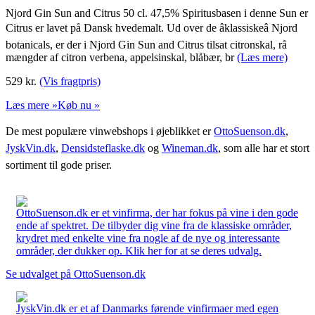
Njord Gin Sun and Citrus 50 cl. 47,5% Spiritusbasen i denne Sun er
Citrus er lavet på Dansk hvedemalt. Ud over de âklassiskeâ Njord
botanicals, er der i Njord Gin Sun and Citrus tilsat citronskal, rå
mængder af citron verbena, appelsinskal, blåbær, br
(Læs mere)
529
kr.
(Vis fragtpris)
Læs mere »
Køb nu »
De mest populære vinwebshops i øjeblikket er
OttoSuenson.dk
,
JyskVin.dk
,
Densidsteflaske.dk
og
Wineman.dk
, som alle har et stort
sortiment til gode priser.
OttoSuenson.dk er et vinfirma, der har fokus på vine i den gode
ende af spektret. De tilbyder dig vine fra de klassiske områder,
krydret med enkelte vine fra nogle af de nye og interessante
områder, der dukker op. Klik her for at se deres udvalg.
Se udvalget på OttoSuenson.dk
JyskVin.dk er et af Danmarks førende vinfirmaer med egen