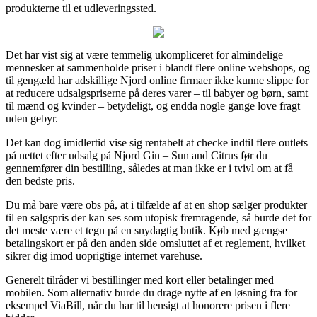
produkterne til et udleveringssted.
Det har vist sig at være temmelig ukompliceret for almindelige
mennesker at sammenholde priser i blandt flere online webshops, og
til gengæld har adskillige Njord online firmaer ikke kunne slippe for
at reducere udsalgspriserne på deres varer – til babyer og børn, samt
til mænd og kvinder – betydeligt, og endda nogle gange love fragt
uden gebyr.
Det kan dog imidlertid vise sig rentabelt at checke indtil flere outlets
på nettet efter udsalg på Njord Gin – Sun and Citrus før du
gennemfører din bestilling, således at man ikke er i tvivl om at få
den bedste pris.
Du må bare være obs på, at i tilfælde af at en shop sælger produkter
til en salgspris der kan ses som utopisk fremragende, så burde det for
det meste være et tegn på en snydagtig butik. Køb med gængse
betalingskort er på den anden side omsluttet af et reglement, hvilket
sikrer dig imod uoprigtige internet varehuse.
Generelt tilråder vi bestillinger med kort eller betalinger med
mobilen. Som alternativ burde du drage nytte af en løsning fra for
eksempel ViaBill, når du har til hensigt at honorere prisen i flere