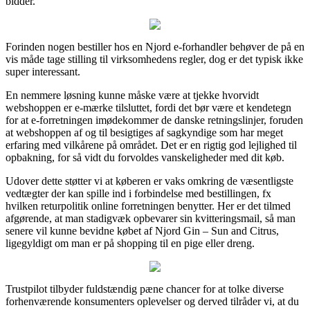
bidder.
Forinden nogen bestiller hos en Njord e-forhandler behøver de på en
vis måde tage stilling til virksomhedens regler, dog er det typisk ikke
super interessant.
En nemmere løsning kunne måske være at tjekke hvorvidt
webshoppen er e-mærke tilsluttet, fordi det bør være et kendetegn
for at e-forretningen imødekommer de danske retningslinjer, foruden
at webshoppen af og til besigtiges af sagkyndige som har meget
erfaring med vilkårene på området. Det er en rigtig god lejlighed til
opbakning, for så vidt du forvoldes vanskeligheder med dit køb.
Udover dette støtter vi at køberen er vaks omkring de væsentligste
vedtægter der kan spille ind i forbindelse med bestillingen, fx
hvilken returpolitik online forretningen benytter. Her er det tilmed
afgørende, at man stadigvæk opbevarer sin kvitteringsmail, så man
senere vil kunne bevidne købet af Njord Gin – Sun and Citrus,
ligegyldigt om man er på shopping til en pige eller dreng.
Trustpilot tilbyder fuldstændig pæne chancer for at tolke diverse
forhenværende konsumenters oplevelser og derved tilråder vi, at du