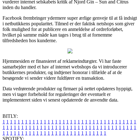
vurderer internet selskabets kritik af Njord Gin – Sun and Citrus
inden du handler.
Facebook frembringer ydermere super ærlige genveje til at få indsigt
i netbutikkens popularitet. Tilmed er der faktisk netshops som giver
folk mulighed for at publicere en anmeldelse af ordreforløbet,
hvilket på samme måde kan tages i brug til at fornemme
tilfredsheden hos kunderne.
Hjemmesiden er finansieret af reklameindtægter. Vi har faste
samarbejder med et hav af internet webshops da vi introducerer
butikkernes produkter, og indtjener honorar i tilfælde af at de
besøgende vi sender videre fuldfører en transaktion.
Data vedrørende produkter og firmaer på nettet opdateres hyppigt,
men vi tager forbehold for reguleringer der eventuelt er
implementeret siden vi senest opdaterede de anvendte data.
BITLY:
1
1
1
1
1
1
1
1
1
1
1
1
1
1
1
1
1
1
1
1
1
1
1
1
1
1
1
1
1
1
1
1
1
1
1
1
1
1
1
1
1
1
1
1
1
1
1
1
1
1
1
1
1
1
1
1
1
1
1
1
1
1
1
1
1
1
1
1
1
1
1
1
1
1
1
1
1
1
1
1
1
1
1
1
1
1
1
1
1
1
1
1
1
1
1
1
1
1
1
1
SPOTIFY: