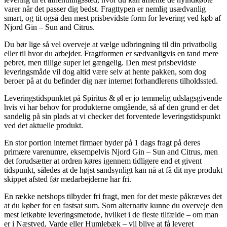
varer når det passer dig bedst. Fragttypen er nemlig usædvanlig
smart, og tit også den mest prisbevidste form for levering ved køb af
Njord Gin – Sun and Citrus.
Du bør lige så vel overveje at vælge udbringning til din privatbolig
eller til hvor du arbejder. Fragtformen er sædvanligvis en tand mere
pebret, men tillige super let gængelig. Den mest prisbevidste
leveringsmåde vil dog altid være selv at hente pakken, som dog
beroer på at du befinder dig nær internet forhandlerens tilholdssted.
Leveringstidspunktet på Spiritus & øl er jo temmelig udslagsgivende
hvis vi har behov for produkterne omgående, så af den grund er det
sandelig på sin plads at vi checker det forventede leveringstidspunkt
ved det aktuelle produkt.
En stor portion internet firmaer byder på 1 dags fragt på deres
primære varenumre, eksempelvis Njord Gin – Sun and Citrus, men
det forudsætter at ordren køres igennem tidligere end et givent
tidspunkt, således at de højst sandsynligt kan nå at få dit nye produkt
skippet afsted før medarbejderne har fri.
En række netshops tilbyder fri fragt, men for det meste påkræves det
at du køber for en fastsat sum. Som alternativ kunne du overveje den
mest letkøbte leveringsmetode, hvilket i de fleste tilfælde – om man
er i Næstved, Varde eller Humlebæk – vil blive at få leveret