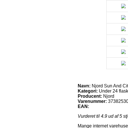
Navn:
Njord Sun And Cit
Kategori:
Under 24 flask
Producent:
Njord
Varenummer:
3738253
EAN:
Vurderet til
4.9
ud af 5 st
Mange internet varehuse