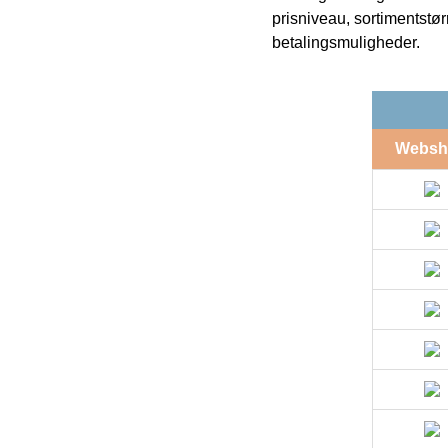
prisniveau, sortimentstø
betalingsmuligheder.
Websh