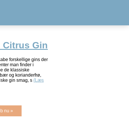
 Citrus Gin
abe forskellige gins der
nter man finder i
pe de klassiske
ebær og korianderfrø,
siske gin smag, s
(Læs
b nu »