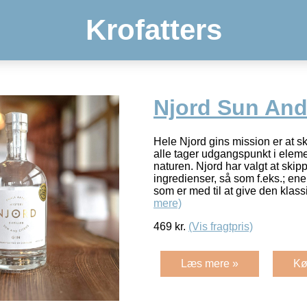
Krofatters
Njord Sun And
Hele Njord gins mission er at sk
alle tager udgangspunkt i eleme
naturen. Njord har valgt at skip
ingredienser, så som f.eks.; en
som er med til at give den klas
mere)
469
kr.
(Vis fragtpris)
Læs mere »
Kø