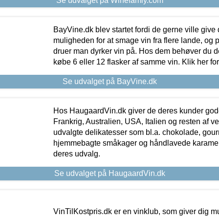
Se udvalget på Winefamly.com
BayVine.dk blev startet fordi de gerne ville give
muligheden for at smage vin fra flere lande, og p
druer man dyrker vin på. Hos dem behøver du der
købe 6 eller 12 flasker af samme vin. Klik her fo
Se udvalget på BayVine.dk
Hos HaugaardVin.dk giver de deres kunder gode
Frankrig, Australien, USA, Italien og resten af v
udvalgte delikatesser som bl.a. chokolade, gourm
hjemmebagte småkager og håndlavede karameller
deres udvalg.
Se udvalget på HaugaardVin.dk
VinTilKostpris.dk er en vinklub, som giver dig m