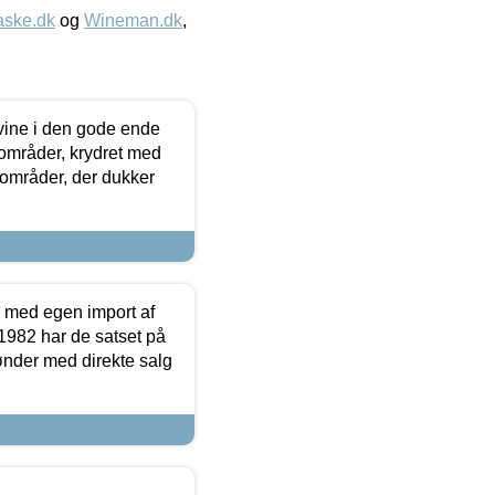
aske.dk
og
Wineman.dk
,
 vine i den gode ende
e områder, krydret med
 områder, der dukker
r med egen import af
i 1982 har de satset på
ønder med direkte salg