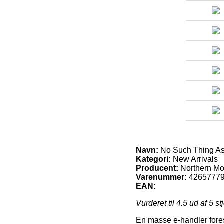
Navn:
No Such Thing A
Kategori:
New Arrivals
Producent:
Northern M
Varenummer:
4265777
EAN:
Vurderet til
4.5
ud af 5 st
En masse e-handler fores