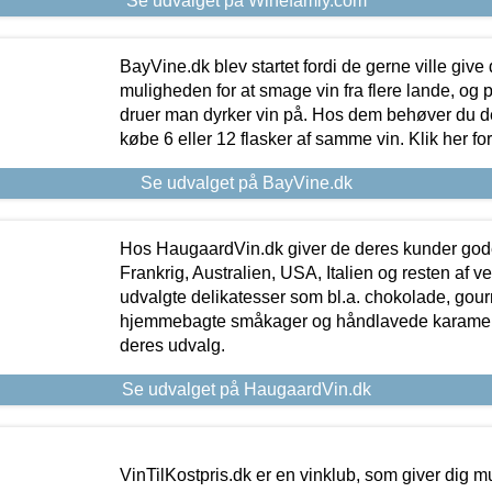
Se udvalget på Winefamly.com
BayVine.dk blev startet fordi de gerne ville give
muligheden for at smage vin fra flere lande, og p
druer man dyrker vin på. Hos dem behøver du der
købe 6 eller 12 flasker af samme vin. Klik her fo
Se udvalget på BayVine.dk
Hos HaugaardVin.dk giver de deres kunder gode
Frankrig, Australien, USA, Italien og resten af v
udvalgte delikatesser som bl.a. chokolade, gourm
hjemmebagte småkager og håndlavede karameller
deres udvalg.
Se udvalget på HaugaardVin.dk
VinTilKostpris.dk er en vinklub, som giver dig m