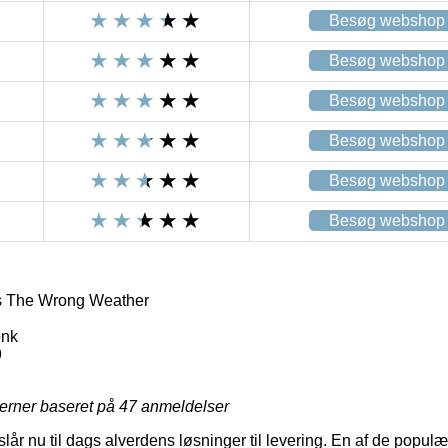
Besøg webshop
Besøg webshop
Besøg webshop
Besøg webshop
Besøg webshop
Besøg webshop
s The Wrong Weather
onk
9
jerner baseret på
47
anmeldelser
lår nu til dags alverdens løsninger til levering. En af de popu