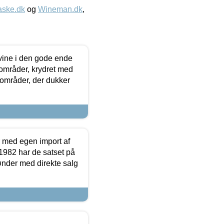
aske.dk
og
Wineman.dk
,
 vine i den gode ende
e områder, krydret med
 områder, der dukker
r med egen import af
i 1982 har de satset på
ønder med direkte salg