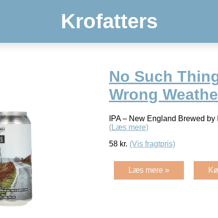
Krofatters
No Such Thin
Wrong Weathe
IPA – New England Brewed by 
(Læs mere)
58
kr.
(Vis fragtpris)
Læs mere »
Kø