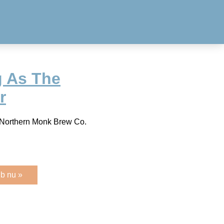
g As The
r
Northern Monk Brew Co.
b nu »