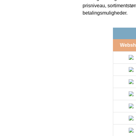
prisniveau, sortimentstø
betalingsmuligheder.
Websh