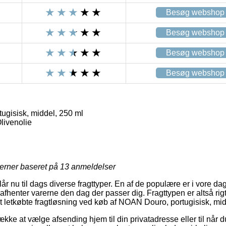
Besøg webshop
Besøg webshop
Besøg webshop
Besøg webshop
gisisk, middel, 250 ml
livenolie
jerner baseret på
13
anmeldelser
år nu til dags diverse fragttyper. En af de populære er i vore dag
afhenter varerne den dag der passer dig. Fragttypen er altså rig
letkøbte fragtløsning ved køb af NOAN Douro, portugisisk, mid
ke at vælge afsending hjem til din privatadresse eller til når du