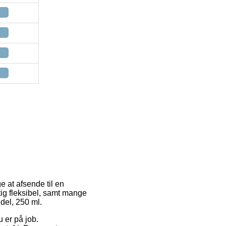
e at afsende til en
tig fleksibel, samt mange
del, 250 ml.
 er på job.