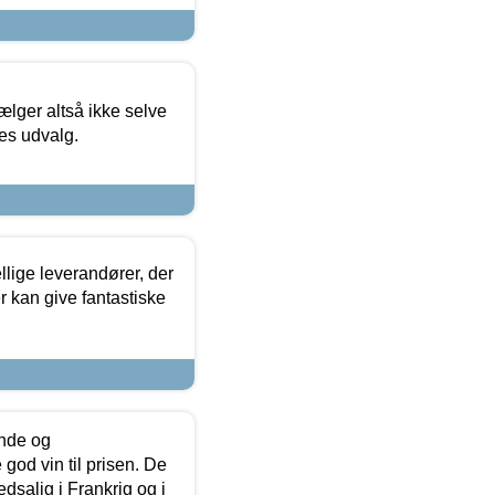
ælger altså ikke selve
res udvalg.
lige leverandører, der
r kan give fantastiske
unde og
od vin til prisen. De
dsalig i Frankrig og i