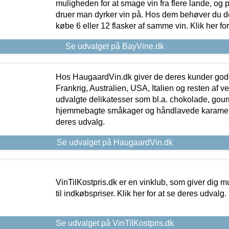
muligheden for at smage vin fra flere lande, og p
druer man dyrker vin på. Hos dem behøver du der
købe 6 eller 12 flasker af samme vin. Klik her fo
Se udvalget på BayVine.dk
Hos HaugaardVin.dk giver de deres kunder gode
Frankrig, Australien, USA, Italien og resten af v
udvalgte delikatesser som bl.a. chokolade, gourm
hjemmebagte småkager og håndlavede karameller
deres udvalg.
Se udvalget på HaugaardVin.dk
VinTilKostpris.dk er en vinklub, som giver dig m
til indkøbspriser. Klik her for at se deres udvalg.
Se udvalget på VinTilKostpris.dk