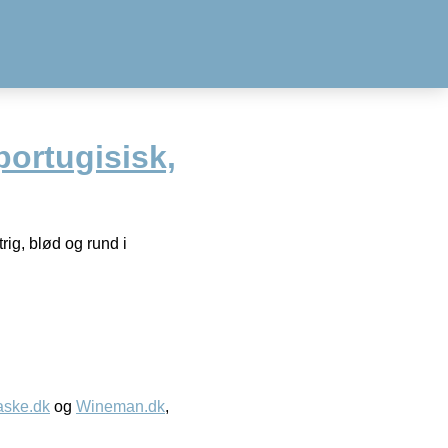
ortugisisk,
ig, blød og rund i
aske.dk
og
Wineman.dk
,