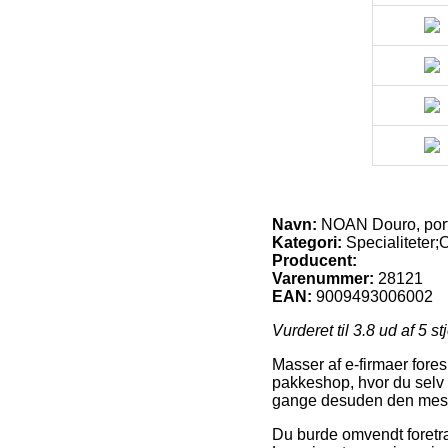
Navn:
NOAN Douro, portu
Kategori:
Specialiteter;O
Producent:
Varenummer:
28121
EAN:
9009493006002
Vurderet til
3.8
ud af 5 st
Masser af e-firmaer foresl
pakkeshop, hvor du selv 
gange desuden den mest 
Du burde omvendt foretræk