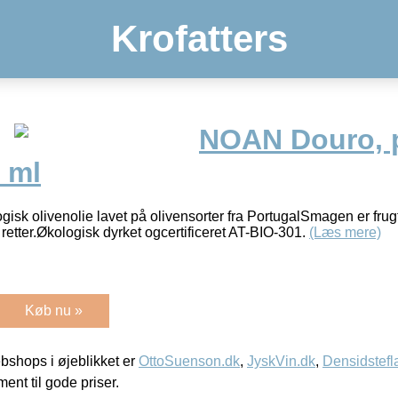
Krofatters
NOAN Douro, p
 ml
sk olivenolie lavet på olivensorter fra PortugalSmagen er frugtr
 retter.Økologisk dyrket ogcertificeret AT-BIO-301.
(Læs mere)
Køb nu »
shops i øjeblikket er
OttoSuenson.dk
,
JyskVin.dk
,
Densidstefl
ment til gode priser.