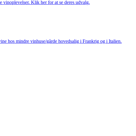
 vinoplevelser. Klik her for at se deres udvalg.
ine hos mindre vinhuse/gårde hovedsalig i Frankrig og i Italien.