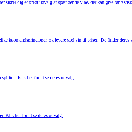
 sikrer dig et bredt udvalg af spændende vine, der kan give fantastiske
ige købmandsprincipper, og levere god vin til prisen. De finder deres v
spiritus. Klik her for at se deres udvalg.
. Klik her for at se deres udvalg.