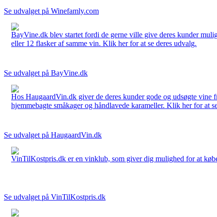
Se udvalget på Winefamly.com
BayVine.dk blev startet fordi de gerne ville give deres kunder muli
eller 12 flasker af samme vin. Klik her for at se deres udvalg.
Se udvalget på BayVine.dk
Hos HaugaardVin.dk giver de deres kunder gode og udsøgte vine fra 
hjemmebagte småkager og håndlavede karameller. Klik her for at se
Se udvalget på HaugaardVin.dk
VinTilKostpris.dk er en vinklub, som giver dig mulighed for at købe 
Se udvalget på VinTilKostpris.dk