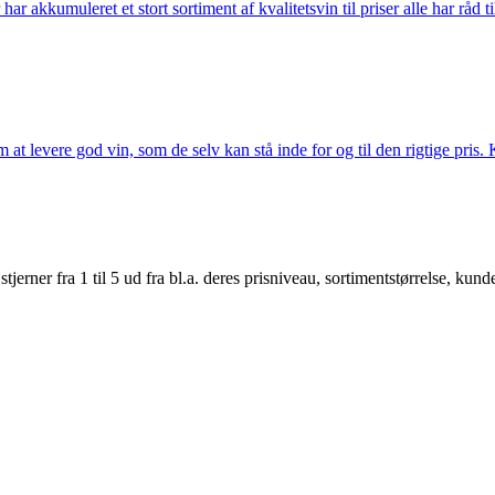
akkumuleret et stort sortiment af kvalitetsvin til priser alle har råd til
t levere god vin, som de selv kan stå inde for og til den rigtige pris. K
er fra 1 til 5 ud fra bl.a. deres prisniveau, sortimentstørrelse, kunde