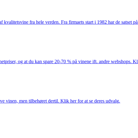
kvalitetsvine fra hele verden. Fra firmaets start i 1982 har de satset p
netpriser, og at du kan spare 20-70 % på vinene ift. andre webshops. Kli
e vinen, men tilbehøret dertil. Klik her for at se deres udvalg.