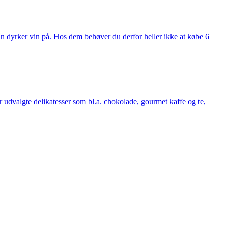
man dyrker vin på. Hos dem behøver du derfor heller ikke at købe 6
udvalgte delikatesser som bl.a. chokolade, gourmet kaffe og te,