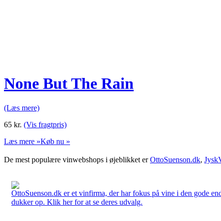
None But The Rain
(Læs mere)
65
kr.
(Vis fragtpris)
Læs mere »
Køb nu »
De mest populære vinwebshops i øjeblikket er
OttoSuenson.dk
,
Jysk
OttoSuenson.dk er et vinfirma, der har fokus på vine i den gode ende
dukker op. Klik her for at se deres udvalg.