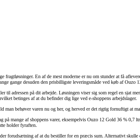
ige fragtløsninger. En af de mest moderne er nu om stunder at få afleve
 mange gange desuden den prisbilligste leveringsmåde ved køb af Ouzo 1
er til adressen på dit arbejde. Løsningen viser sig som regel en sjat me
hvilket betinges af at du befinder dig lige ved e-shoppens arbejdslager.
ld man behøver varen nu og her, og herved er det rigtig fornuftigt at m
 på mange af shoppens varer, eksempelvis Ouzo 12 Gold 36 % 0,7 ltr., 
tte holder fyraften.
nder forudsætning af at du bestiller for en præcis sum. Alternativt skull