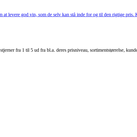
t levere god vin, som de selv kan stå inde for og til den rigtige pris. K
er fra 1 til 5 ud fra bl.a. deres prisniveau, sortimentstørrelse, kunde