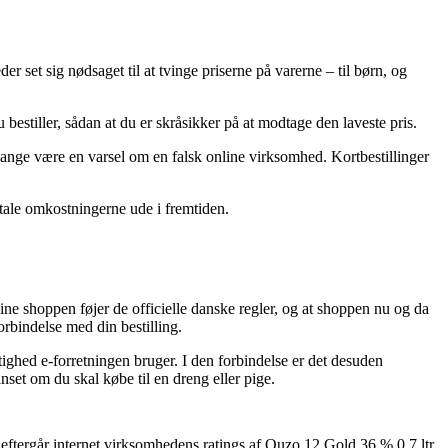
 set sig nødsaget til at tvinge priserne på varerne – til børn, og
 bestiller, sådan at du er skråsikker på at modtage den laveste pris.
e gange være en varsel om en falsk online virksomhed. Kortbestillinger
betale omkostningerne ude i fremtiden.
line shoppen føjer de officielle danske regler, og at shoppen nu og da
orbindelse med din bestilling.
ighed e-forretningen bruger. I den forbindelse er det desuden
set om du skal købe til en dreng eller pige.
 eftergår internet virksomhedens ratings af Ouzo 12 Gold 36 % 0,7 ltr.