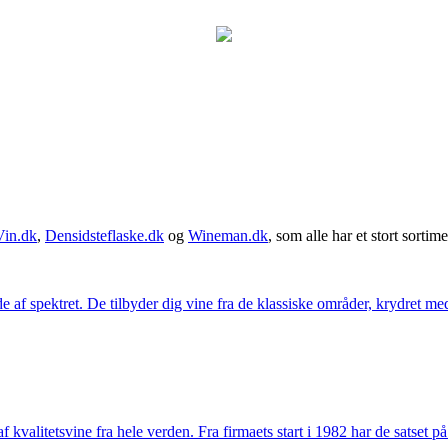
Vin.dk
,
Densidsteflaske.dk
og
Wineman.dk
, som alle har et stort sortime
 af spektret. De tilbyder dig vine fra de klassiske områder, krydret med
kvalitetsvine fra hele verden. Fra firmaets start i 1982 har de satset p