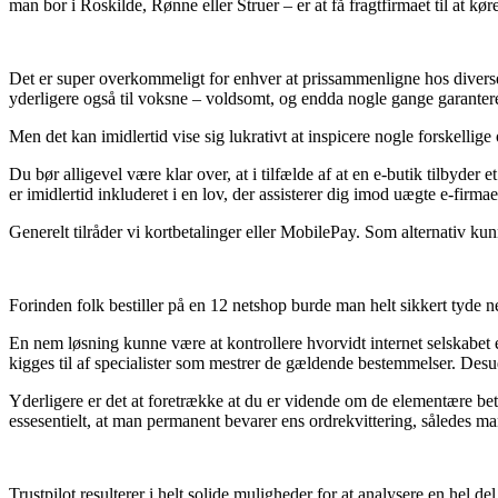
man bor i Roskilde, Rønne eller Struer – er at få fragtfirmaet til at køre
Det er super overkommeligt for enhver at prissammenligne hos diverse o
yderligere også til voksne – voldsomt, og endda nogle gange garantere 
Men det kan imidlertid vise sig lukrativt at inspicere nogle forskellige
Du bør alligevel være klar over, at i tilfælde af at en e-butik tilbyde
er imidlertid inkluderet i en lov, der assisterer dig imod uægte e-firmae
Generelt tilråder vi kortbetalinger eller MobilePay. Som alternativ kun
Forinden folk bestiller på en 12 netshop burde man helt sikkert tyde ne
En nem løsning kunne være at kontrollere hvorvidt internet selskabet e
kigges til af specialister som mestrer de gældende bestemmelser. Desude
Yderligere er det at foretrække at du er vidende om de elementære bet
essesentielt, at man permanent bevarer ens ordrekvittering, således ma
Trustpilot resulterer i helt solide muligheder for at analysere en hel