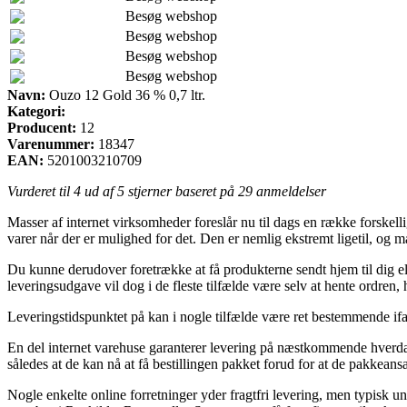
Besøg webshop
Besøg webshop
Besøg webshop
Besøg webshop
Navn:
Ouzo 12 Gold 36 % 0,7 ltr.
Kategori:
Producent:
12
Varenummer:
18347
EAN:
5201003210709
Vurderet til
4
ud af 5 stjerner baseret på
29
anmeldelser
Masser af internet virksomheder foreslår nu til dags en række forskell
varer når der er mulighed for det. Den er nemlig ekstremt ligetil, og
Du kunne derudover foretrække at få produkterne sendt hjem til dig ell
leveringsudgave vil dog i de fleste tilfælde være selv at hente ordren, 
Leveringstidspunktet på kan i nogle tilfælde være ret bestemmende ifa
En del internet varehuse garanterer levering på næstkommende hverdag
således at de kan nå at få bestillingen pakket forud for at de pakkeansa
Nogle enkelte online forretninger yder fragtfri levering, men typisk u