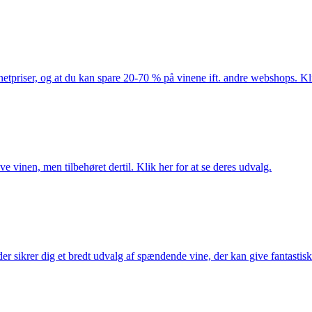
netpriser, og at du kan spare 20-70 % på vinene ift. andre webshops. Kli
e vinen, men tilbehøret dertil. Klik her for at se deres udvalg.
 sikrer dig et bredt udvalg af spændende vine, der kan give fantastiske