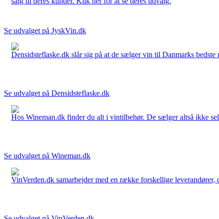
salg til deres kunder. Klik her for at se deres udvalg.
Se udvalget på JyskVin.dk
Densidsteflaske.dk slår sig på at de sælger vin til Danmarks bedste 
Se udvalget på Densidsteflaske.dk
Hos Wineman.dk finder du alt i vintilbehør. De sælger altså ikke selv
Se udvalget på Wineman.dk
VinVerden.dk samarbejder med en række forskellige leverandører, der
Se udvalget på VinVerden.dk