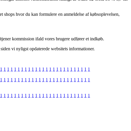
rnet shops hvor du kan formulere en anmeldelse af købsoplevelsen,
dtjener kommission ifald vores brugere udfører et indkøb.
 siden vi nyligst opdaterede websitets informationer.
1
1
1
1
1
1
1
1
1
1
1
1
1
1
1
1
1
1
1
1
1
1
1
1
1
1
1
1
1
1
1
1
1
1
1
1
1
1
1
1
1
1
1
1
1
1
1
1
1
1
1
1
1
1
1
1
1
1
1
1
1
1
1
1
1
1
1
1
1
1
1
1
1
1
1
1
1
1