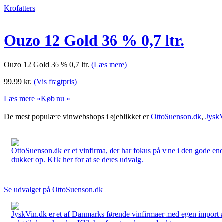
Krofatters
Ouzo 12 Gold 36 % 0,7 ltr.
Ouzo 12 Gold 36 % 0,7 ltr.
(Læs mere)
99.99
kr.
(Vis fragtpris)
Læs mere »
Køb nu »
De mest populære vinwebshops i øjeblikket er
OttoSuenson.dk
,
Jysk
OttoSuenson.dk er et vinfirma, der har fokus på vine i den gode ende
dukker op. Klik her for at se deres udvalg.
Se udvalget på OttoSuenson.dk
JyskVin.dk er et af Danmarks førende vinfirmaer med egen import af 