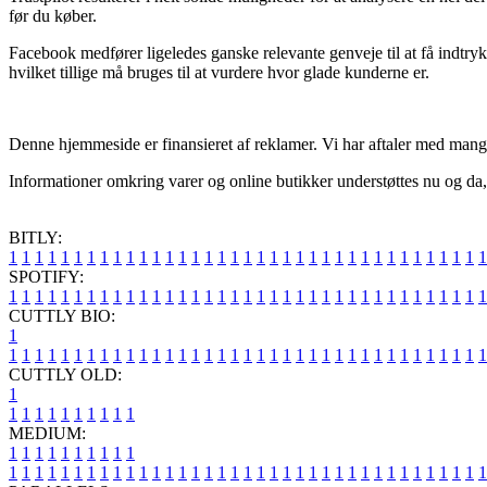
før du køber.
Facebook medfører ligeledes ganske relevante genveje til at få indtry
hvilket tillige må bruges til at vurdere hvor glade kunderne er.
Denne hjemmeside er finansieret af reklamer. Vi har aftaler med mange
Informationer omkring varer og online butikker understøttes nu og da, 
BITLY:
1
1
1
1
1
1
1
1
1
1
1
1
1
1
1
1
1
1
1
1
1
1
1
1
1
1
1
1
1
1
1
1
1
1
1
1
1
SPOTIFY:
1
1
1
1
1
1
1
1
1
1
1
1
1
1
1
1
1
1
1
1
1
1
1
1
1
1
1
1
1
1
1
1
1
1
1
1
1
CUTTLY BIO:
1
1
1
1
1
1
1
1
1
1
1
1
1
1
1
1
1
1
1
1
1
1
1
1
1
1
1
1
1
1
1
1
1
1
1
1
1
1
CUTTLY OLD:
1
1
1
1
1
1
1
1
1
1
1
MEDIUM:
1
1
1
1
1
1
1
1
1
1
1
1
1
1
1
1
1
1
1
1
1
1
1
1
1
1
1
1
1
1
1
1
1
1
1
1
1
1
1
1
1
1
1
1
1
1
1