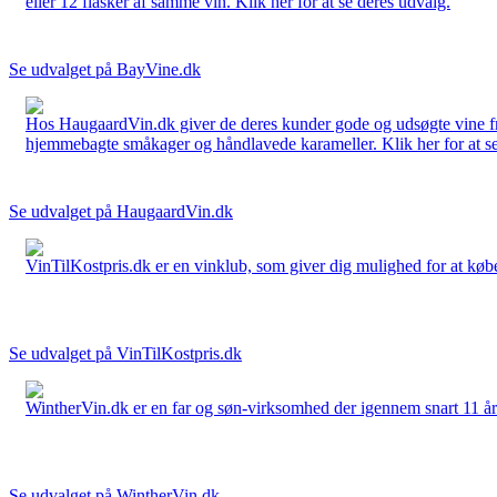
eller 12 flasker af samme vin. Klik her for at se deres udvalg.
Se udvalget på BayVine.dk
Hos HaugaardVin.dk giver de deres kunder gode og udsøgte vine fra 
hjemmebagte småkager og håndlavede karameller. Klik her for at se
Se udvalget på HaugaardVin.dk
VinTilKostpris.dk er en vinklub, som giver dig mulighed for at købe 
Se udvalget på VinTilKostpris.dk
WintherVin.dk er en far og søn-virksomhed der igennem snart 11 år har 
Se udvalget på WintherVin.dk