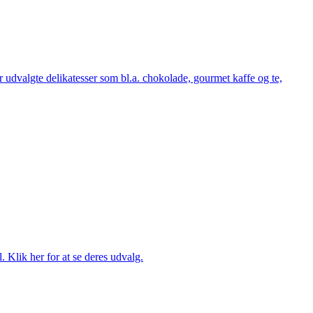
udvalgte delikatesser som bl.a. chokolade, gourmet kaffe og te,
. Klik her for at se deres udvalg.