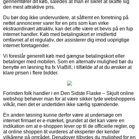
gennemfører dit køb, således at man er sikret at skaffe sig
den mest attraktive pris.
Du bør dog ikke undervurdere, at såfremt en forretning på
nettet annoncerer varer for en pris som kan virke
ekstraordinært attraktiv, kan det ofte være et bevis på en fup
internet handler. Køb med betalingskort er imidlertid
omfavnet af et regulativ, der assisterer dig imod uoprigtige
internet foretagender.
Vi foreslår generelt køb med gængse betalingskort eller
betalinger med mobilen. Som en alternativ mulighed bør du
benytte en løsning fra fx ViaBill, i tilfælde af at du ønsker at
klare prisen i flere bidder.
Forinden folk handler i en Den Sidste Flaske – Skjult online
webshop behøver man for at være sikker tyde webshoppens
vilkår, men det er undertiden ikke særlig spændende.
En anden løsning kunne derfor være at undersøge om
internet firmaet er e-mærket, grundet at det kan være en
indikation om at e-shoppen lever op til de officielle regler, og
at online shoppen tit vurderes af eksperter der kender
vilkårene på området. Derudover tilbydes du mulighed for en