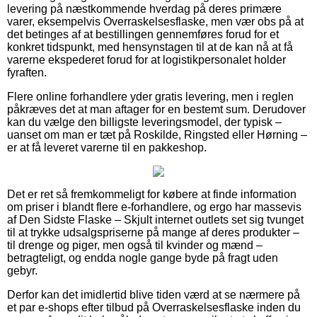
levering på næstkommende hverdag på deres primære
varer, eksempelvis Overraskelsesflaske, men vær obs på at
det betinges af at bestillingen gennemføres forud for et
konkret tidspunkt, med hensynstagen til at de kan nå at få
varerne ekspederet forud for at logistikpersonalet holder
fyraften.
Flere online forhandlere yder gratis levering, men i reglen
påkræves det at man aftager for en bestemt sum. Derudover
kan du vælge den billigste leveringsmodel, der typisk –
uanset om man er tæt på Roskilde, Ringsted eller Hørning –
er at få leveret varerne til en pakkeshop.
Det er ret så fremkommeligt for købere at finde information
om priser i blandt flere e-forhandlere, og ergo har massevis
af Den Sidste Flaske – Skjult internet outlets set sig tvunget
til at trykke udsalgspriserne på mange af deres produkter –
til drenge og piger, men også til kvinder og mænd –
betragteligt, og endda nogle gange byde på fragt uden
gebyr.
Derfor kan det imidlertid blive tiden værd at se nærmere på
et par e-shops efter tilbud på Overraskelsesflaske inden du