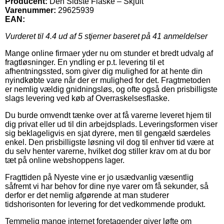
Producent:
Den Sidste Flaske – Skjult
Varenummer:
29625939
EAN:
Vurderet til
4.4
ud af 5 stjerner baseret på
41
anmeldelser
Mange online firmaer yder nu om stunder et bredt udvalg af
fragtløsninger. En yndling er p.t. levering til et
afhentningssted, som giver dig mulighed for at hente din
nyindkøbte vare når der er mulighed for det. Fragtmetoden
er nemlig vældig gnidningsløs, og ofte også den prisbilligste
slags levering ved køb af Overraskelsesflaske.
Du burde omvendt tænke over at få varerne leveret hjem til
dig privat eller ud til din arbejdsplads. Leveringsformen viser
sig beklageligvis en sjat dyrere, men til gengæld særdeles
enkel. Den prisbilligste løsning vil dog til enhver tid være at
du selv henter varerne, hvilket dog stiller krav om at du bor
tæt på online webshoppens lager.
Fragttiden på Nyeste vine er jo usædvanlig væsentlig
såfremt vi har behov for dine nye varer om få sekunder, så
derfor er det nemlig afgørende at man studerer
tidshorisonten for levering for det vedkommende produkt.
Temmelig mange internet foretagender giver løfte om