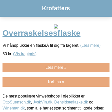
Krofatters
Overraskelsesflaske
Vi håndplukker en flaskeÂ til dig fra lageret.
(Læs mere)
50
kr.
(Vis fragtpris)
Læs mere »
Køb nu »
De mest populære vinwebshops i øjeblikket er
OttoSuenson.dk
,
JyskVin.dk
,
Densidsteflaske.dk
og
Wineman.dk
, som alle har et stort sortiment til gode priser.