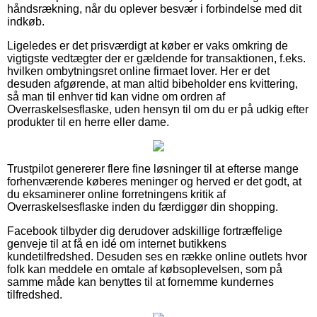
håndsrækning, når du oplever besvær i forbindelse med dit
indkøb.
Ligeledes er det prisværdigt at køber er vaks omkring de
vigtigste vedtægter der er gældende for transaktionen, f.eks.
hvilken ombytningsret online firmaet lover. Her er det
desuden afgørende, at man altid bibeholder ens kvittering,
så man til enhver tid kan vidne om ordren af
Overraskelsesflaske, uden hensyn til om du er på udkig efter
produkter til en herre eller dame.
Trustpilot genererer flere fine løsninger til at efterse mange
forhenværende køberes meninger og herved er det godt, at
du eksaminerer online forretningens kritik af
Overraskelsesflaske inden du færdiggør din shopping.
Facebook tilbyder dig derudover adskillige fortræffelige
genveje til at få en idé om internet butikkens
kundetilfredshed. Desuden ses en række online outlets hvor
folk kan meddele en omtale af købsoplevelsen, som på
samme måde kan benyttes til at fornemme kundernes
tilfredshed.