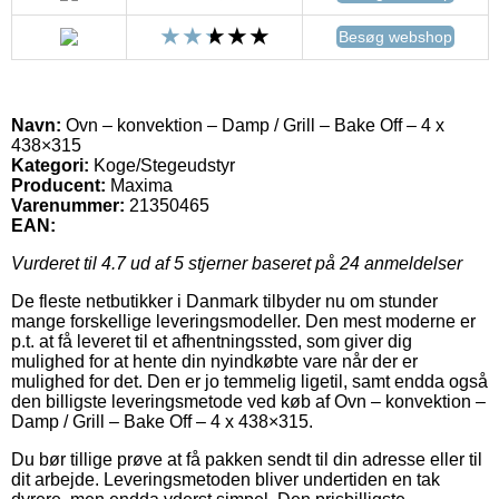
Besøg webshop
Navn:
Ovn – konvektion – Damp / Grill – Bake Off – 4 x
438×315
Kategori:
Koge/Stegeudstyr
Producent:
Maxima
Varenummer:
21350465
EAN:
Vurderet til
4.7
ud af 5 stjerner baseret på
24
anmeldelser
De fleste netbutikker i Danmark tilbyder nu om stunder
mange forskellige leveringsmodeller. Den mest moderne er
p.t. at få leveret til et afhentningssted, som giver dig
mulighed for at hente din nyindkøbte vare når der er
mulighed for det. Den er jo temmelig ligetil, samt endda også
den billigste leveringsmetode ved køb af Ovn – konvektion –
Damp / Grill – Bake Off – 4 x 438×315.
Du bør tillige prøve at få pakken sendt til din adresse eller til
dit arbejde. Leveringsmetoden bliver undertiden en tak