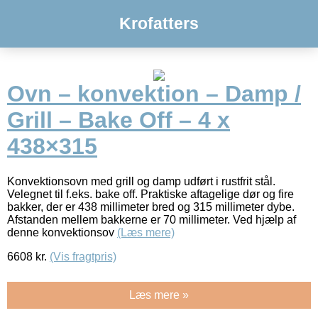
Krofatters
Ovn – konvektion – Damp /
Grill – Bake Off – 4 x
438×315
Konvektionsovn med grill og damp udført i rustfrit stål.
Velegnet til f.eks. bake off. Praktiske aftagelige dør og fire
bakker, der er 438 millimeter bred og 315 millimeter dybe.
Afstanden mellem bakkerne er 70 millimeter. Ved hjælp af
denne konvektionsov
(Læs mere)
6608
kr.
(Vis fragtpris)
Læs mere »