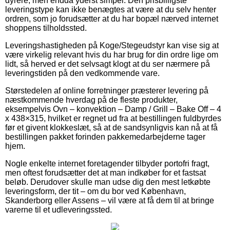
dyrere, men endda yderst simpel. Den prisbilligste
leveringstype kan ikke benægtes at være at du selv henter
ordren, som jo forudsætter at du har bopæl nærved internet
shoppens tilholdssted.
Leveringshastigheden på Koge/Stegeudstyr kan vise sig at
være virkelig relevant hvis du har brug for din ordre lige om
lidt, så herved er det selvsagt klogt at du ser nærmere på
leveringstiden på den vedkommende vare.
Størstedelen af online forretninger præsterer levering på
næstkommende hverdag på de fleste produkter,
eksempelvis Ovn – konvektion – Damp / Grill – Bake Off – 4
x 438×315, hvilket er regnet ud fra at bestillingen fuldbyrdes
før et givent klokkeslæt, så at de sandsynligvis kan nå at få
bestillingen pakket forinden pakkemedarbejderne tager
hjem.
Nogle enkelte internet foretagender tilbyder portofri fragt,
men oftest forudsætter det at man indkøber for et fastsat
beløb. Derudover skulle man udse dig den mest letkøbte
leveringsform, der tit – om du bor ved København,
Skanderborg eller Assens – vil være at få dem til at bringe
varerne til et udleveringssted.