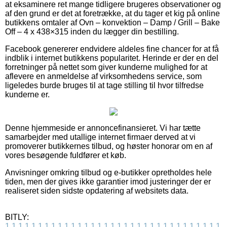
at eksaminere ret mange tidligere brugeres observationer og
af den grund er det at foretrække, at du tager et kig på online
butikkens omtaler af Ovn – konvektion – Damp / Grill – Bake
Off – 4 x 438×315 inden du lægger din bestilling.
Facebook genererer endvidere aldeles fine chancer for at få
indblik i internet butikkens popularitet. Herinde er der en del
forretninger på nettet som giver kunderne mulighed for at
aflevere en anmeldelse af virksomhedens service, som
ligeledes burde bruges til at tage stilling til hvor tilfredse
kunderne er.
Denne hjemmeside er annoncefinansieret. Vi har tætte
samarbejder med utallige internet firmaer derved at vi
promoverer butikkernes tilbud, og høster honorar om en af
vores besøgende fuldfører et køb.
Anvisninger omkring tilbud og e-butikker opretholdes hele
tiden, men der gives ikke garantier imod justeringer der er
realiseret siden sidste opdatering af websitets data.
BITLY:
1
1
1
1
1
1
1
1
1
1
1
1
1
1
1
1
1
1
1
1
1
1
1
1
1
1
1
1
1
1
1
1
1