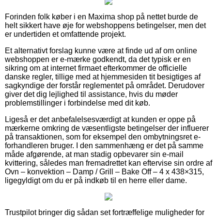
Forinden folk køber i en Maxima shop på nettet burde de
helt sikkert have øje for webshoppens betingelser, men det
er undertiden et omfattende projekt.
Et alternativt forslag kunne være at finde ud af om online
webshoppen er e-mærke godkendt, da det typisk er en
sikring om at internet firmaet efterkommer de officielle
danske regler, tillige med at hjemmesiden tit besigtiges af
sagkyndige der forstår reglementet på området. Derudover
giver det dig lejlighed til assistance, hvis du møder
problemstillinger i forbindelse med dit køb.
Ligeså er det anbefalelsesværdigt at kunden er oppe på
mærkerne omkring de væsentligste betingelser der influerer
på transaktionen, som for eksempel den ombytningsret e-
forhandleren bruger. I den sammenhæng er det på samme
måde afgørende, at man stadig opbevarer sin e-mail
kvittering, således man fremadrettet kan eftervise sin ordre af
Ovn – konvektion – Damp / Grill – Bake Off – 4 x 438×315,
ligegyldigt om du er på indkøb til en herre eller dame.
Trustpilot bringer dig sådan set fortræffelige muligheder for