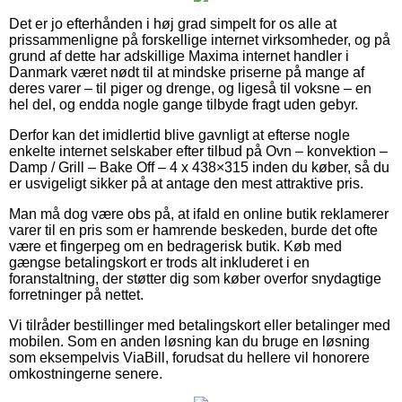
Det er jo efterhånden i høj grad simpelt for os alle at
prissammenligne på forskellige internet virksomheder, og på
grund af dette har adskillige Maxima internet handler i
Danmark været nødt til at mindske priserne på mange af
deres varer – til piger og drenge, og ligeså til voksne – en
hel del, og endda nogle gange tilbyde fragt uden gebyr.
Derfor kan det imidlertid blive gavnligt at efterse nogle
enkelte internet selskaber efter tilbud på Ovn – konvektion –
Damp / Grill – Bake Off – 4 x 438×315 inden du køber, så du
er usvigeligt sikker på at antage den mest attraktive pris.
Man må dog være obs på, at ifald en online butik reklamerer
varer til en pris som er hamrende beskeden, burde det ofte
være et fingerpeg om en bedragerisk butik. Køb med
gængse betalingskort er trods alt inkluderet i en
foranstaltning, der støtter dig som køber overfor snydagtige
forretninger på nettet.
Vi tilråder bestillinger med betalingskort eller betalinger med
mobilen. Som en anden løsning kan du bruge en løsning
som eksempelvis ViaBill, forudsat du hellere vil honorere
omkostningerne senere.