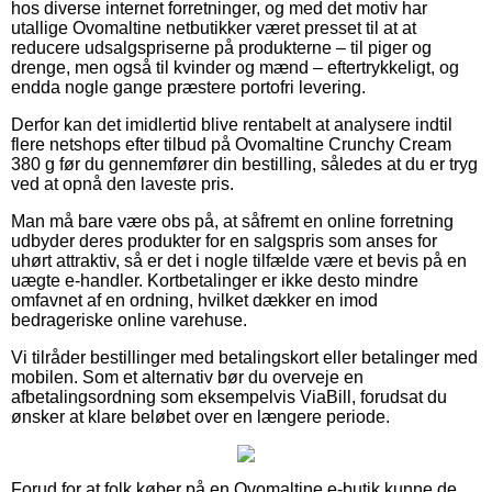
hos diverse internet forretninger, og med det motiv har
utallige Ovomaltine netbutikker været presset til at at
reducere udsalgspriserne på produkterne – til piger og
drenge, men også til kvinder og mænd – eftertrykkeligt, og
endda nogle gange præstere portofri levering.
Derfor kan det imidlertid blive rentabelt at analysere indtil
flere netshops efter tilbud på Ovomaltine Crunchy Cream
380 g før du gennemfører din bestilling, således at du er tryg
ved at opnå den laveste pris.
Man må bare være obs på, at såfremt en online forretning
udbyder deres produkter for en salgspris som anses for
uhørt attraktiv, så er det i nogle tilfælde være et bevis på en
uægte e-handler. Kortbetalinger er ikke desto mindre
omfavnet af en ordning, hvilket dækker en imod
bedrageriske online varehuse.
Vi tilråder bestillinger med betalingskort eller betalinger med
mobilen. Som et alternativ bør du overveje en
afbetalingsordning som eksempelvis ViaBill, forudsat du
ønsker at klare beløbet over en længere periode.
Forud for at folk køber på en Ovomaltine e-butik kunne de