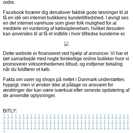
ordre.
Facebook forærer dig derudover faktisk gode løsninger til at
få en idé om internet butikkens kundetilfredshed. I øvrigt ses
en del internet varehuse som giver folk mulighed for at
meddele en vurdering af købsoplevelsen, hvilket desuden
kan anvendes til at få et indblik i hvor tilfredse kunderne er.
Dette website er finansieret ved hjælp af annoncer. Vi har et
tæt samarbejde med nogle forskellige online butikker hvor vi
promoverer virksomhedernes tilbud, og indtjener betaling
når du fuldfører et køb.
Fakta om varer og shops på nettet i Danmark understøttes
hyppigt, men vi ønsker ikke at påtage os ansvaret for
ændringer der kan være iværksat efter seneste opdatering af
de anvendte oplysninger.
BITLY:
1
1
1
1
1
1
1
1
1
1
1
1
1
1
1
1
1
1
1
1
1
1
1
1
1
1
1
1
1
1
1
1
1
1
1
1
1
1
1
1
1
1
1
1
1
1
1
1
1
1
1
1
1
1
1
1
1
1
1
1
1
1
1
1
1
1
1
1
1
1
1
1
1
1
1
1
1
1
1
1
1
1
1
1
1
1
1
1
1
1
1
1
1
1
1
1
1
1
1
1