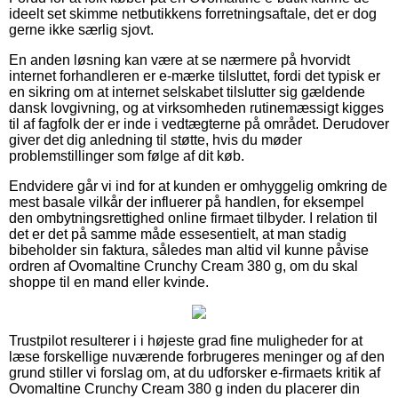
ideelt set skimme netbutikkens forretningsaftale, det er dog
gerne ikke særlig sjovt.
En anden løsning kan være at se nærmere på hvorvidt
internet forhandleren er e-mærke tilsluttet, fordi det typisk er
en sikring om at internet selskabet tilslutter sig gældende
dansk lovgivning, og at virksomheden rutinemæssigt kigges
til af fagfolk der er inde i vedtægterne på området. Derudover
giver det dig anledning til støtte, hvis du møder
problemstillinger som følge af dit køb.
Endvidere går vi ind for at kunden er omhyggelig omkring de
mest basale vilkår der influerer på handlen, for eksempel
den ombytningsrettighed online firmaet tilbyder. I relation til
det er det på samme måde essesentielt, at man stadig
bibeholder sin faktura, således man altid vil kunne påvise
ordren af Ovomaltine Crunchy Cream 380 g, om du skal
shoppe til en mand eller kvinde.
Trustpilot resulterer i i højeste grad fine muligheder for at
læse forskellige nuværende forbrugeres meninger og af den
grund stiller vi forslag om, at du udforsker e-firmaets kritik af
Ovomaltine Crunchy Cream 380 g inden du placerer din