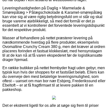
Leveringshastigheden på Daglig > Marmelade &
Smørepålæg > Pålægschokolade & Karamel-smørepålæg
kan vise sig at være rigtig betydningsfuld om vi står og skal
bruge varerne øjeblikkeligt, så med det formål er det jo
essentielt at vi kontrollerer det forventede leveringstidspunkt
for det respektive produkt.
Masser af forhandlere på nettet præsterer levering på
næstkommende hverdag på flere produkter, eksempelvis
Ovomaltine Crunchy Cream 380 g, men det kræver at ordren
placeres forinden et fastsat klokkeslæt, med hensynstagen
til at de kan nå at få varen ekspederet før de logistikansatte
drager hjemad.
En række butikker på nettet frembyder fragt uden gebyr, men
typisk kun hvis der shoppes for et fastslået beløb. Ellers kan
du overveje den mest betalelige leveringsmulighed, som
oftest – uanset om man bor nær Esbjerg, Frederikssund eller
Ebeltoft – er at få fragtfirmaet til at levere pakken til en
pakkeshop.
Det er ekstremt ligetil for os alle at søge sig frem til priser