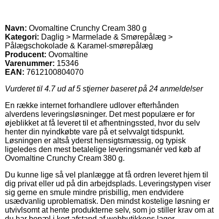
Navn:
Ovomaltine Crunchy Cream 380 g
Kategori:
Daglig > Marmelade & Smørepålæg >
Pålægschokolade & Karamel-smørepålæg
Producent:
Ovomaltine
Varenummer:
15346
EAN:
7612100804070
Vurderet til
4.7
ud af 5 stjerner baseret på
24
anmeldelser
En række internet forhandlere udlover efterhånden
alverdens leveringsløsninger. Det mest populære er for
øjeblikket at få leveret til et afhentningssted, hvor du selv
henter din nyindkøbte vare på et selvvalgt tidspunkt.
Løsningen er altså yderst hensigtsmæssig, og typisk
ligeledes den mest betalelige leveringsmanér ved køb af
Ovomaltine Crunchy Cream 380 g.
Du kunne lige så vel planlægge at få ordren leveret hjem til
dig privat eller ud på din arbejdsplads. Leveringstypen viser
sig gerne en smule mindre prisbillig, men endvidere
usædvanlig uproblematisk. Den mindst kostelige løsning er
utvivlsomt at hente produkterne selv, som jo stiller krav om at
du har bopæl i kort afstand af webbutikkens lager.