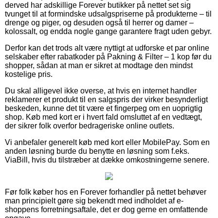
derved har adskillige Forever butikker på nettet set sig
tvunget til at formindske udsalgspriserne på produkterne – til
drenge og piger, og desuden også til herrer og damer –
kolossalt, og endda nogle gange garantere fragt uden gebyr.
Derfor kan det trods alt være nyttigt at udforske et par online
selskaber efter rabatkoder på Pakning & Filter – 1 kop før du
shopper, sådan at man er sikret at modtage den mindst
kostelige pris.
Du skal alligevel ikke overse, at hvis en internet handler
reklamerer et produkt til en salgspris der virker besynderligt
beskeden, kunne det tit være et fingerpeg om en uoprigtig
shop. Køb med kort er i hvert fald omsluttet af en vedtægt,
der sikrer folk overfor bedrageriske online outlets.
Vi anbefaler generelt køb med kort eller MobilePay. Som en
anden løsning burde du benytte en løsning som f.eks.
ViaBill, hvis du tilstræber at dække omkostningerne senere.
Før folk køber hos en Forever forhandler på nettet behøver
man principielt gøre sig bekendt med indholdet af e-
shoppens forretningsaftale, det er dog gerne en omfattende