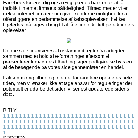
Facebook forærer dig også evigt pæne chancer for at få
indblik i internet firmaets pålidelighed. Tilmed møder vi en
række internet firmaer som giver kunderne mulighed for at
offentliggøre en bedømmelse af købsoplevelsen, hvilket
ligeledes må tages i brug til at få et indblik i tidligere kunders
oplevelser.
Denne side finansieres af reklameindtægter. Vi arbejder
sammen med et hold af e-forretninger eftersom vi
præsenterer firmaernes tilbud, og tager godtgørelse hvis en
af de besøgende på vores side gennemfører en handel.
Fakta omkring tilbud og internet forhandlere opdateres hele
tiden, men vi ønsker ikke at tage ansvar for reguleringer der
potentielt er udarbejdet siden vi senest opdaterede sidens
data.
BITLY:
1
1
1
1
1
1
1
1
1
1
1
1
1
1
1
1
1
1
1
1
1
1
1
1
1
1
1
1
1
1
1
1
1
1
1
1
1
1
1
1
1
1
1
1
1
1
1
1
1
1
1
1
1
1
1
1
1
1
1
1
1
1
1
1
1
1
1
1
1
1
1
1
1
1
1
1
1
1
1
1
1
1
1
1
1
1
1
1
1
1
1
1
1
1
1
1
1
1
1
1