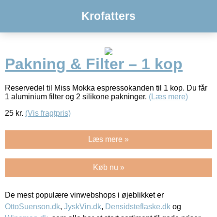
Krofatters
Pakning & Filter – 1 kop
Reservedel til Miss Mokka espressokanden til 1 kop. Du får
1 aluminium filter og 2 silikone pakninger.
(Læs mere)
25
kr.
(Vis fragtpris)
Læs mere »
Køb nu »
De mest populære vinwebshops i øjeblikket er
OttoSuenson.dk
,
JyskVin.dk
,
Densidsteflaske.dk
og