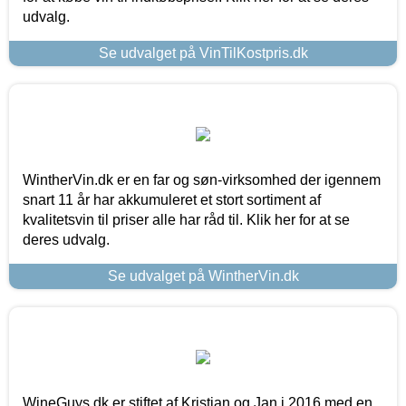
udvalg.
Se udvalget på VinTilKostpris.dk
WintherVin.dk er en far og søn-virksomhed der igennem
snart 11 år har akkumuleret et stort sortiment af
kvalitetsvin til priser alle har råd til. Klik her for at se
deres udvalg.
Se udvalget på WintherVin.dk
WineGuys.dk er stiftet af Kristian og Jan i 2016 med en