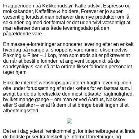
Fragtperioden på Køkkenudstyr, Kaffe udstyr, Espresso og
mokkakander, Kaffefiltre & holdere, Forever er jo super
væsentlig forudsat man behøver dine nye produkter om få
sekunder, og med det formål er det uden tvivl væsentligt at
man efterser den anslåede leveringsdato på den
pågældende vare.
En masse e-forretninger annoncerer levering efter en enkelt
hverdag på mange af shoppens varenumre, eksempelvis
Pakning & Filter – 1 kop, men som trods alt er påkrævet at
du når at bestille forinden et angivent tidspunkt, så de
sandsynligvis kan nå at få ordren fikset forinden personalet
tager hjem.
Enkelte internet webshops garanterer fragtfri levering, men
ofte under forudsætning af at der købes for en fastsat sum. I
øvrigt burde du foretrække den mest letkøbte fragtmulighed,
hvilket mange gange – om man er ved Aarhus, Nakskov
eller Skælskør – er at få dem til at bringe bestillingen til et
afhentningssted.
Det er i dag yderst fremkommeligt for internetbrugere at finde
de bedste priser fra forskellige internet forretninger, og