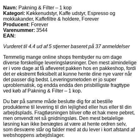
Navn:
Pakning & Filter – 1 kop
Kategori:
Køkkenudstyr, Kaffe udstyr, Espresso og
mokkakander, Kaffefiltre & holdere, Forever
Producent:
Forever
Varenummer:
3544
EAN:
Vurderet til
4.4
ud af 5 stjerner baseret på
37
anmeldelser
Temmelig mange online shops frembyder nu om dage
diverse forskellige leveringsløsninger. Den mest almindelige
er i vore dage at få afleveret pakken hos en pakkeshop, fordi
det er ekstremt fleksibelt at kunne hente dine nye varer når
det passer dig bedst. Leveringsmetoden er jo super
uproblematisk, og endda endda den prisbilligste fragttype
ved køb af Pakning & Filter – 1 kop.
Du bør på samme måde beslutte dig for at bestille
produkterne til levering til din lejlighed eller hus eller til din
arbejdsplads. Fragtløsningen bliver ofte et hak mere pebret,
men omvendt ret så gnidningsløs. Den mest betalelige
løsning kan ikke benægtes at være at hente ordren selv,
som desværre står og falder med at du lever i kort afstand af
webshoppens arbejdslager.