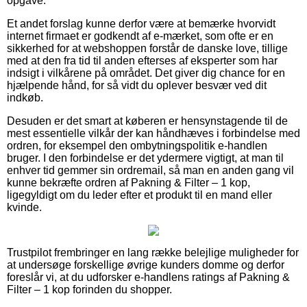
opgave.
Et andet forslag kunne derfor være at bemærke hvorvidt
internet firmaet er godkendt af e-mærket, som ofte er en
sikkerhed for at webshoppen forstår de danske love, tillige
med at den fra tid til anden efterses af eksperter som har
indsigt i vilkårene på området. Det giver dig chance for en
hjælpende hånd, for så vidt du oplever besvær ved dit
indkøb.
Desuden er det smart at køberen er hensynstagende til de
mest essentielle vilkår der kan håndhæves i forbindelse med
ordren, for eksempel den ombytningspolitik e-handlen
bruger. I den forbindelse er det ydermere vigtigt, at man til
enhver tid gemmer sin ordremail, så man en anden gang vil
kunne bekræfte ordren af Pakning & Filter – 1 kop,
ligegyldigt om du leder efter et produkt til en mand eller
kvinde.
Trustpilot frembringer en lang række belejlige muligheder for
at undersøge forskellige øvrige kunders domme og derfor
foreslår vi, at du udforsker e-handlens ratings af Pakning &
Filter – 1 kop forinden du shopper.