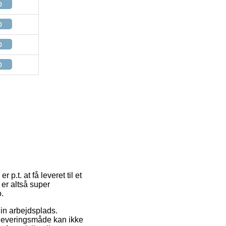
p
p
p
p
p.t. at få leveret til et
 er altså super
.
din arbejdsplads.
e leveringsmåde kan ikke