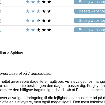
Besøg websho
Besøg websho
Besøg websho
Besøg websho
kør > Spiritus
jerner baseret på
7
anmeldelser
ttet giver i vore dage flere fragttyper. Førstevalget hos mange er 
n du blot hente bestillingen den dag der passer dig. Fragttypen
ermere den billigste fragtmulighed ved køb af Pallini Limoncello
over at vælge udbringning til din lejlighed eller hus eller ud på 
g ofte en sjat dyrere, men også meget ligetil. Den mest letkøbt