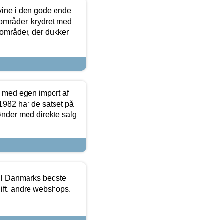
 vine i den gode ende
e områder, krydret med
 områder, der dukker
r med egen import af
i 1982 har de satset på
ønder med direkte salg
 til Danmarks bedste
 ift. andre webshops.