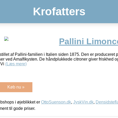
Krofatters
Pallini Limonc
mstillet af Pallini-familien i Italien siden 1875. Den er producere
kser ved Amalfikysten. De håndplukkede citroner giver friskhed 
!Vi
(Læs mere)
Køb nu »
shops i øjeblikket er
OttoSuenson.dk
,
JyskVin.dk
,
Densidstefl
ment til gode priser.