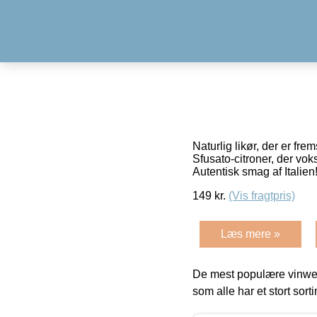
Naturlig likør, der er fre
Sfusato-citroner, der vo
Autentisk smag af Italien
149
kr.
(Vis fragtpris)
Læs mere »
De mest populære vinweb
som alle har et stort sorti