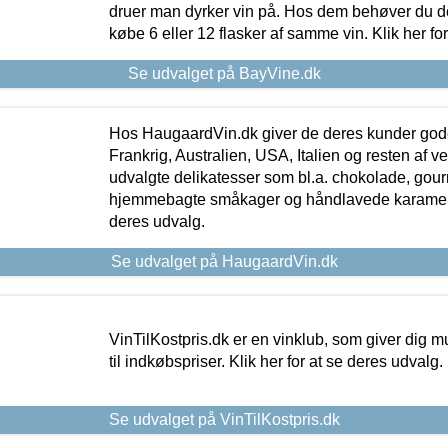
druer man dyrker vin på. Hos dem behøver du der
købe 6 eller 12 flasker af samme vin. Klik her fo
Se udvalget på BayVine.dk
Hos HaugaardVin.dk giver de deres kunder gode
Frankrig, Australien, USA, Italien og resten af v
udvalgte delikatesser som bl.a. chokolade, gourm
hjemmebagte småkager og håndlavede karameller
deres udvalg.
Se udvalget på HaugaardVin.dk
VinTilKostpris.dk er en vinklub, som giver dig m
til indkøbspriser. Klik her for at se deres udvalg.
Se udvalget på VinTilKostpris.dk