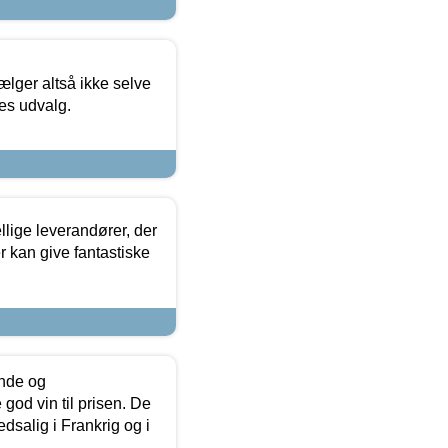
ælger altså ikke selve
res udvalg.
lige leverandører, der
r kan give fantastiske
unde og
od vin til prisen. De
dsalig i Frankrig og i