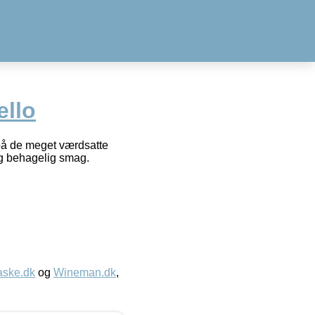
ello
t på de meget værdsatte
og behagelig smag.
aske.dk
og
Wineman.dk
,