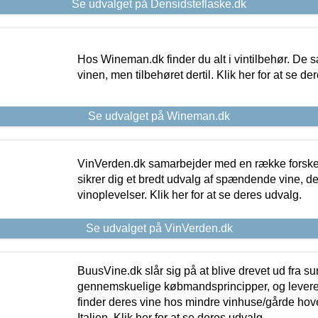
Se udvalget på Densidsteflaske.dk
Hos Wineman.dk finder du alt i vintilbehør. De s
vinen, men tilbehøret dertil. Klik her for at se de
Se udvalget på Wineman.dk
VinVerden.dk samarbejder med en række forskel
sikrer dig et bredt udvalg af spændende vine, de
vinoplevelser. Klik her for at se deres udvalg.
Se udvalget på VinVerden.dk
BuusVine.dk slår sig på at blive drevet ud fra s
gennemskuelige købmandsprincipper, og levere g
finder deres vine hos mindre vinhuse/gårde hove
Italien. Klik her for at se deres udvalg.