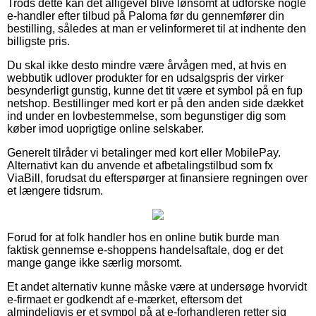
Trods dette kan det alligevel blive lønsomt at udforske nogle
e-handler efter tilbud på Paloma før du gennemfører din
bestilling, således at man er velinformeret til at indhente den
billigste pris.
Du skal ikke desto mindre være årvågen med, at hvis en
webbutik udlover produkter for en udsalgspris der virker
besynderligt gunstig, kunne det tit være et symbol på en fup
netshop. Bestillinger med kort er på den anden side dækket
ind under en lovbestemmelse, som begunstiger dig som
køber imod uoprigtige online selskaber.
Generelt tilråder vi betalinger med kort eller MobilePay.
Alternativt kan du anvende et afbetalingstilbud som fx
ViaBill, forudsat du efterspørger at finansiere regningen over
et længere tidsrum.
Forud for at folk handler hos en online butik burde man
faktisk gennemse e-shoppens handelsaftale, dog er det
mange gange ikke særlig morsomt.
Et andet alternativ kunne måske være at undersøge hvorvidt
e-firmaet er godkendt af e-mærket, eftersom det
almindeligvis er et sympol på at e-forhandleren retter sig