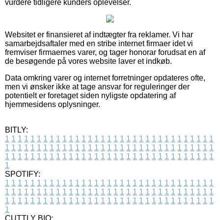
vurdere tidligere kunders oplevelser.
Websitet er finansieret af indtægter fra reklamer. Vi har
samarbejdsaftaler med en stribe internet firmaer idet vi
fremviser firmaernes varer, og tager honorar forudsat en af
de besøgende på vores website laver et indkøb.
Data omkring varer og internet forretninger opdateres ofte,
men vi ønsker ikke at tage ansvar for reguleringer der
potentielt er foretaget siden nyligste opdatering af
hjemmesidens oplysninger.
BITLY:
1
1
1
1
1
1
1
1
1
1
1
1
1
1
1
1
1
1
1
1
1
1
1
1
1
1
1
1
1
1
1
1
1
1
1
1
1
1
1
1
1
1
1
1
1
1
1
1
1
1
1
1
1
1
1
1
1
1
1
1
1
1
1
1
1
1
1
1
1
1
1
1
1
1
1
1
1
1
1
1
1
1
1
1
1
1
1
1
1
1
1
1
1
1
1
1
1
1
1
1
SPOTIFY:
1
1
1
1
1
1
1
1
1
1
1
1
1
1
1
1
1
1
1
1
1
1
1
1
1
1
1
1
1
1
1
1
1
1
1
1
1
1
1
1
1
1
1
1
1
1
1
1
1
1
1
1
1
1
1
1
1
1
1
1
1
1
1
1
1
1
1
1
1
1
1
1
1
1
1
1
1
1
1
1
1
1
1
1
1
1
1
1
1
1
1
1
1
1
1
1
1
1
1
1
CUTTLY BIO: