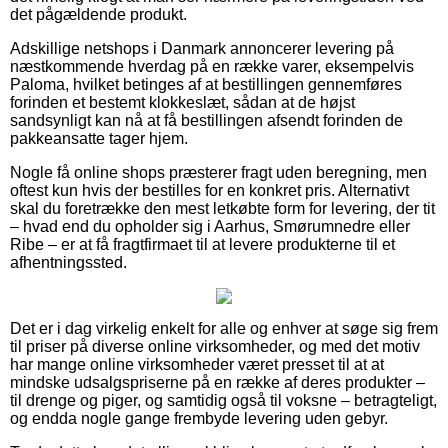
det pågældende produkt.
Adskillige netshops i Danmark annoncerer levering på
næstkommende hverdag på en række varer, eksempelvis
Paloma, hvilket betinges af at bestillingen gennemføres
forinden et bestemt klokkeslæt, sådan at de højst
sandsynligt kan nå at få bestillingen afsendt forinden de
pakkeansatte tager hjem.
Nogle få online shops præsterer fragt uden beregning, men
oftest kun hvis der bestilles for en konkret pris. Alternativt
skal du foretrække den mest letkøbte form for levering, der tit
– hvad end du opholder sig i Aarhus, Smørumnedre eller
Ribe – er at få fragtfirmaet til at levere produkterne til et
afhentningssted.
Det er i dag virkelig enkelt for alle og enhver at søge sig frem
til priser på diverse online virksomheder, og med det motiv
har mange online virksomheder været presset til at at
mindske udsalgspriserne på en række af deres produkter –
til drenge og piger, og samtidig også til voksne – betragteligt,
og endda nogle gange frembyde levering uden gebyr.