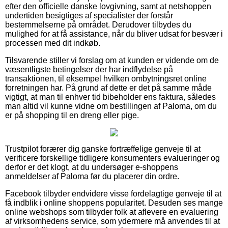
efter den officielle danske lovgivning, samt at netshoppen
undertiden besigtiges af specialister der forstår
bestemmelserne på området. Derudover tilbydes du
mulighed for at få assistance, når du bliver udsat for besvær i
processen med dit indkøb.
Tilsvarende stiller vi forslag om at kunden er vidende om de
væsentligste betingelser der har indflydelse på
transaktionen, til eksempel hvilken ombytningsret online
forretningen har. På grund af dette er det på samme måde
vigtigt, at man til enhver tid bibeholder ens faktura, således
man altid vil kunne vidne om bestillingen af Paloma, om du
er på shopping til en dreng eller pige.
Trustpilot forærer dig ganske fortræffelige genveje til at
verificere forskellige tidligere konsumenters evalueringer og
derfor er det klogt, at du undersøger e-shoppens
anmeldelser af Paloma før du placerer din ordre.
Facebook tilbyder endvidere visse fordelagtige genveje til at
få indblik i online shoppens popularitet. Desuden ses mange
online webshops som tilbyder folk at aflevere en evaluering
af virksomhedens service, som ydermere må anvendes til at