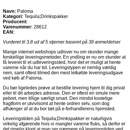
Navn:
Paloma
Kategori:
Tequila;Drinkspakker
Producent:
Varenummer:
28612
EAN:
Vurderet til
3.8
ud af 5 stjerner baseret på
39
anmeldelser
Mange internet webshops udlover nu om stunder mange
forskellige leveringsmetoder. En yndling er nu om stunder at
få leveret til et udleveringssted, hvor det er muligt at hente
varerne når du har tid. Leveringstypen er nemlig vældig
nem, samt oftest tilmed den mest letkøbte leveringsudgave
ved køb af Paloma.
Du bør ligeledes prøve at bestille levering hjem til dig privat
eller til dit arbejdes adresse. Den er oftest en smule mere
pebret, men tillige særligt smart. Den mindst kostelige
fragtform er utvivlsomt at hente ordren selv, som dog
afhænger af at du bor tæt på e-forhandlerens hjemsted.
Leveringstiden på Tequila;Drinkspakker er naturligvis
virkelig afgørende hvis vi mangler varerne fluks, så derfor er
det rimelig klogt at man ser nærmere på leveringstiden ved