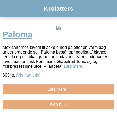
Krofatters
Paloma
Mexicanernes favorit til at køle ned på efter en varm dag
under bragende sol. Paloma består oprindeligt af blanco
tequila og en lokal grapefrugtsodavand. Vores udgave er
lavet med en frisk Fentimans Grapefruit Tonic og og
friskpresset limejuice. Vi anbefa
(Læs mere)
309
kr.
(Vis fragtpris)
Læs mere »
Køb nu »