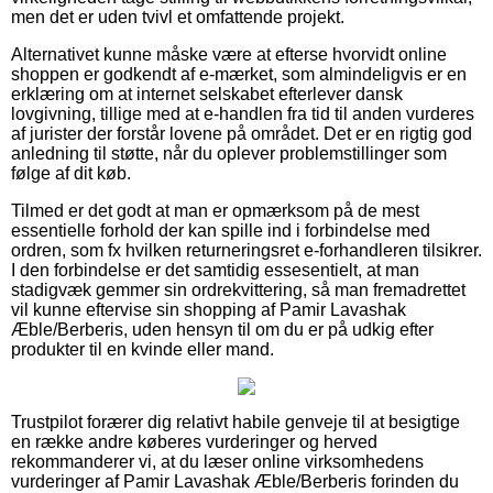
men det er uden tvivl et omfattende projekt.
Alternativet kunne måske være at efterse hvorvidt online
shoppen er godkendt af e-mærket, som almindeligvis er en
erklæring om at internet selskabet efterlever dansk
lovgivning, tillige med at e-handlen fra tid til anden vurderes
af jurister der forstår lovene på området. Det er en rigtig god
anledning til støtte, når du oplever problemstillinger som
følge af dit køb.
Tilmed er det godt at man er opmærksom på de mest
essentielle forhold der kan spille ind i forbindelse med
ordren, som fx hvilken returneringsret e-forhandleren tilsikrer.
I den forbindelse er det samtidig essesentielt, at man
stadigvæk gemmer sin ordrekvittering, så man fremadrettet
vil kunne eftervise sin shopping af Pamir Lavashak
Æble/Berberis, uden hensyn til om du er på udkig efter
produkter til en kvinde eller mand.
Trustpilot forærer dig relativt habile genveje til at besigtige
en række andre køberes vurderinger og herved
rekommanderer vi, at du læser online virksomhedens
vurderinger af Pamir Lavashak Æble/Berberis forinden du