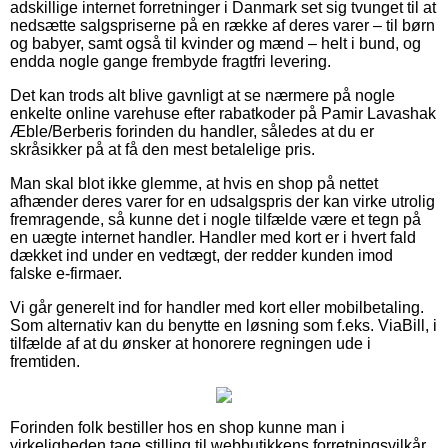
adskillige internet forretninger i Danmark set sig tvunget til at
nedsætte salgspriserne på en række af deres varer – til børn
og babyer, samt også til kvinder og mænd – helt i bund, og
endda nogle gange frembyde fragtfri levering.
Det kan trods alt blive gavnligt at se nærmere på nogle
enkelte online varehuse efter rabatkoder på Pamir Lavashak
Æble/Berberis forinden du handler, således at du er
skråsikker på at få den mest betalelige pris.
Man skal blot ikke glemme, at hvis en shop på nettet
afhænder deres varer for en udsalgspris der kan virke utrolig
fremragende, så kunne det i nogle tilfælde være et tegn på
en uægte internet handler. Handler med kort er i hvert fald
dækket ind under en vedtægt, der redder kunden imod
falske e-firmaer.
Vi går generelt ind for handler med kort eller mobilbetaling.
Som alternativ kan du benytte en løsning som f.eks. ViaBill, i
tilfælde af at du ønsker at honorere regningen ude i
fremtiden.
Forinden folk bestiller hos en shop kunne man i
virkeligheden tage stilling til webbutikkens forretningsvilkår,