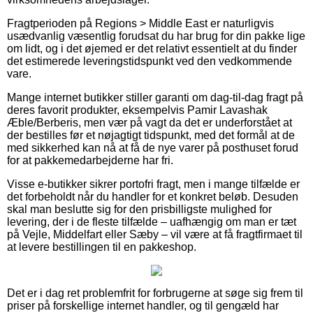
Fragtperioden på Regions > Middle East er naturligvis
usædvanlig væsentlig forudsat du har brug for din pakke lige
om lidt, og i det øjemed er det relativt essentielt at du finder
det estimerede leveringstidspunkt ved den vedkommende
vare.
Mange internet butikker stiller garanti om dag-til-dag fragt på
deres favorit produkter, eksempelvis Pamir Lavashak
Æble/Berberis, men vær på vagt da det er underforstået at
der bestilles før et nøjagtigt tidspunkt, med det formål at de
med sikkerhed kan nå at få de nye varer på posthuset forud
for at pakkemedarbejderne har fri.
Visse e-butikker sikrer portofri fragt, men i mange tilfælde er
det forbeholdt når du handler for et konkret beløb. Desuden
skal man beslutte sig for den prisbilligste mulighed for
levering, der i de fleste tilfælde – uafhængig om man er tæt
på Vejle, Middelfart eller Sæby – vil være at få fragtfirmaet til
at levere bestillingen til en pakkeshop.
Det er i dag ret problemfrit for forbrugerne at søge sig frem til
priser på forskellige internet handler, og til gengæld har