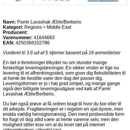
Navn:
Pamir Lavashak Æble/Berberis
Kategori:
Regions > Middle East
Producent:
Varenummer:
41644683
EAN:
4250368102786
Vurderet til
3.6
ud af 5 stjerner baseret på
19
anmeldelser
En del e-forretninger tilbyder nu om stunder mange
forskellige leveringsløsninger. En sikker vinder er lige nu
levering til et afhentningssted, som giver dig fleksibiliteten til
at hente de bestilte varer den dag der passer dig.
Leveringsformen er jo i høj grad simpel, og mange gange
også den billigste leveringsudgave ved køb af Pamir
Lavashak Æble/Berberis.
Du bør også prøve at få ordren bragt til hvor du bor eller til
dit arbejde. Fragtløsningen er i regelen en sjat dyrere, men
endda vældig hensigtsmæssig. Den mest prisbevidste form
for fragt vil dog altid være at hente varerne selv, men den
mulighed stiller krav om at du lever tæt på internet
virksomhedens arbejdslager.