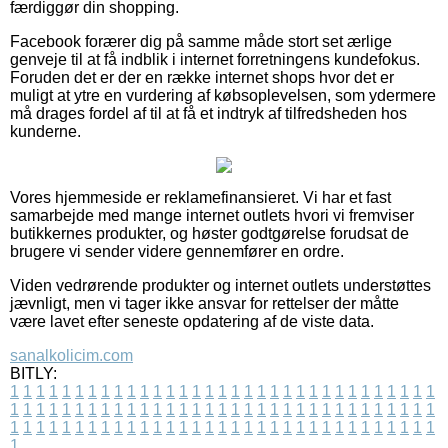
færdiggør din shopping.
Facebook forærer dig på samme måde stort set ærlige
genveje til at få indblik i internet forretningens kundefokus.
Foruden det er der en række internet shops hvor det er
muligt at ytre en vurdering af købsoplevelsen, som ydermere
må drages fordel af til at få et indtryk af tilfredsheden hos
kunderne.
Vores hjemmeside er reklamefinansieret. Vi har et fast
samarbejde med mange internet outlets hvori vi fremviser
butikkernes produkter, og høster godtgørelse forudsat de
brugere vi sender videre gennemfører en ordre.
Viden vedrørende produkter og internet outlets understøttes
jævnligt, men vi tager ikke ansvar for rettelser der måtte
være lavet efter seneste opdatering af de viste data.
sanalkolicim.com
BITLY:
1
1
1
1
1
1
1
1
1
1
1
1
1
1
1
1
1
1
1
1
1
1
1
1
1
1
1
1
1
1
1
1
1
1
1
1
1
1
1
1
1
1
1
1
1
1
1
1
1
1
1
1
1
1
1
1
1
1
1
1
1
1
1
1
1
1
1
1
1
1
1
1
1
1
1
1
1
1
1
1
1
1
1
1
1
1
1
1
1
1
1
1
1
1
1
1
1
1
1
1