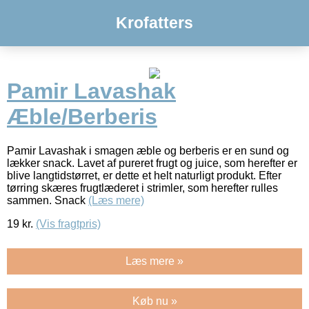
Krofatters
Pamir Lavashak
Æble/Berberis
Pamir Lavashak i smagen æble og berberis er en sund og
lækker snack. Lavet af pureret frugt og juice, som herefter er
blive langtidstørret, er dette et helt naturligt produkt. Efter
tørring skæres frugtlæderet i strimler, som herefter rulles
sammen. Snack
(Læs mere)
19
kr.
(Vis fragtpris)
Læs mere »
Køb nu »